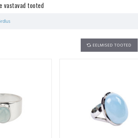
le vastavad tooted
rdlus
EELMISED TOOTED