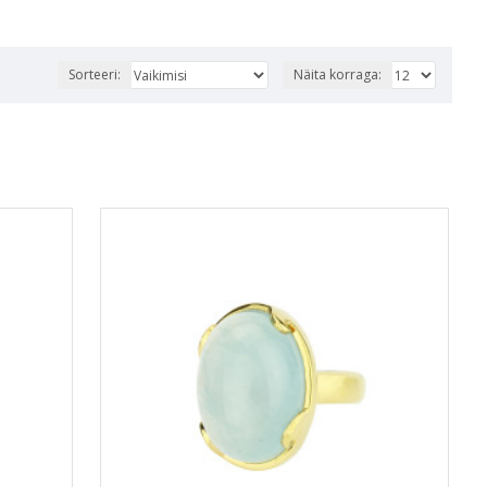
Sorteeri:
Näita korraga: