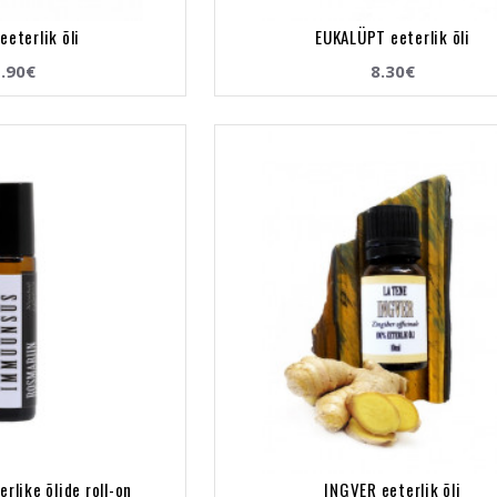
eeterlik õli
EUKALÜPT eeterlik õli
.90€
8.30€
like õlide roll-on
INGVER eeterlik õli