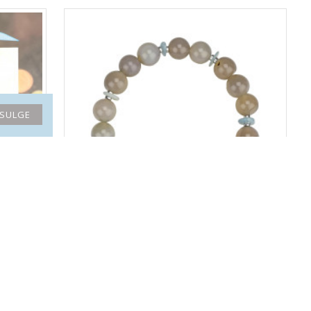
SULGE
eestele
LA TENE erikollektsioon käekett meestele
SKORPION "ARMASTUS ja KAITSE"
59.90€