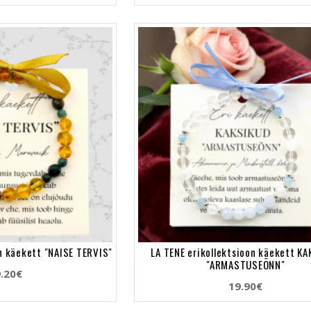
on käekett "NAISE TERVIS"
LA TENE erikollektsioon käekett K
"ARMASTUSEÕNN"
.20€
19.90€