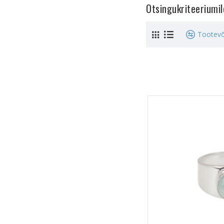
Otsingukriteeriumi
Tootevõ