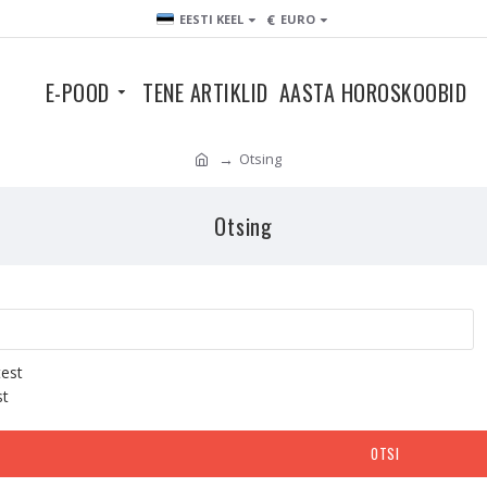
€
EESTI KEEL
EURO
E-POOD
TENE ARTIKLID
AASTA HOROSKOOBID
Otsing
Otsing
test
st
OTSI