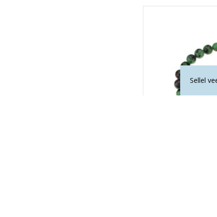
Sellel v
LA TENE erikollektsio
"TERVIS
60