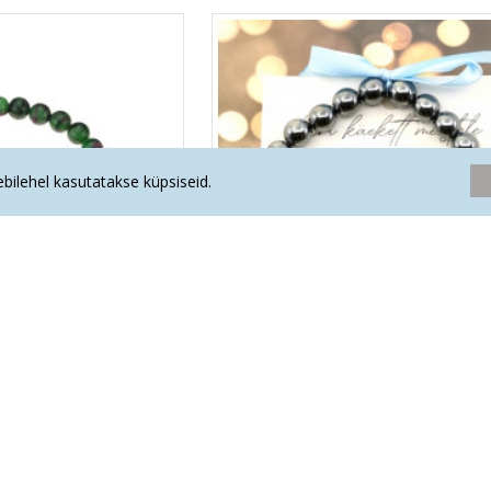
eebilehel kasutatakse küpsiseid.
on käekett meestele JÄÄR
LA TENE erikollektsioon käekett m
E TALISMAN"
KAKSIKUD "ARMASTUSEÕNN"
.60€
21.10€