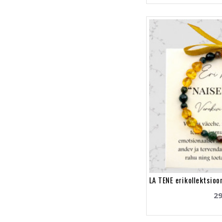
LA TENE erikollektsio
29