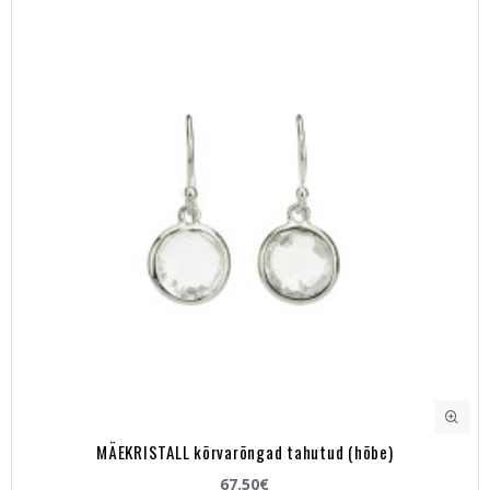
MÄEKRISTALL kõrvarõngad tahutud (hõbe)
67.50€