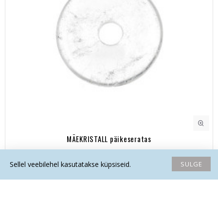
MÄEKRISTALL päikeseratas
16.30€
SULGE
Sellel veebilehel kasutatakse küpsiseid.
Avaleht
Soovide nimekiri
Võrdlema
Saada email
Helista