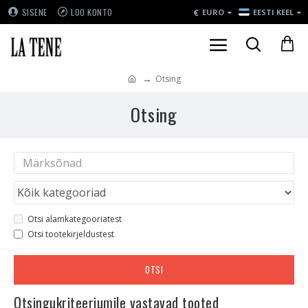
€
SISENE
LOO KONTO
EURO
EESTI KEEL
Otsing
Otsing
Otsi alamkategooriatest
Otsi tootekirjeldustest
OTSI
Otsingukriteeriumile vastavad tooted