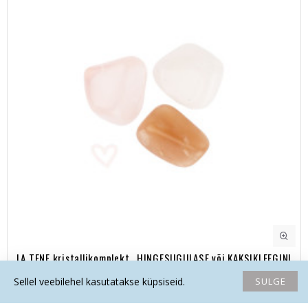
LA TENE kristallikomplekt „HINGESUGULASE või KAKSIKLEEGINI
JÕUDMINE“
SULGE
Sellel veebilehel kasutatakse küpsiseid.
3.80€
Avaleht
Soovide nimekiri
Võrdlema
Saada email
Helista