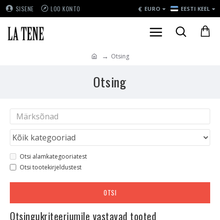
€
SISENE
LOO KONTO
EURO
EESTI KEEL
Otsing
Otsing
Otsi alamkategooriatest
Otsi tootekirjeldustest
OTSI
Otsingukriteeriumile vastavad tooted