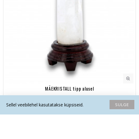
MÄEKRISTALL tipp alusel
225.00€
SULGE
Sellel veebilehel kasutatakse küpsiseid.
Avaleht
Soovide nimekiri
Võrdlema
Saada email
Helista
AINUEKSEMPLAR