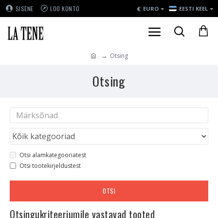
€
SISENE
LOO KONTO
EURO
EESTI KEEL
Otsing
Otsing
Otsi alamkategooriatest
Otsi tootekirjeldustest
OTSI
Otsingukriteeriumile vastavad tooted