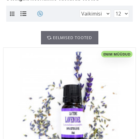
EELMISED TOOTED
ENIM MÜÜDUD