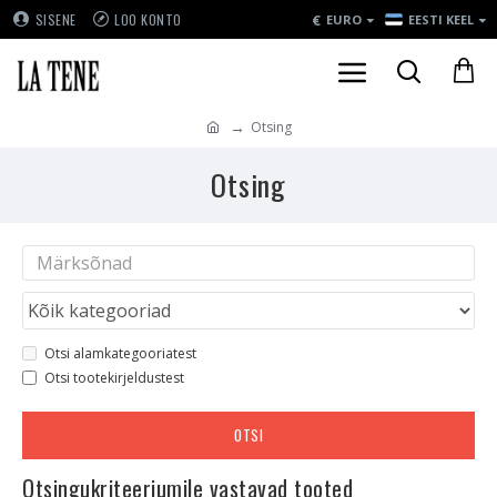
€
SISENE
LOO KONTO
EURO
EESTI KEEL
Otsing
Otsing
Otsi alamkategooriatest
Otsi tootekirjeldustest
OTSI
Otsingukriteeriumile vastavad tooted