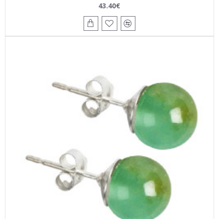
43.40€