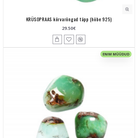
KRÜSOPRAAS kõrvarõngad täpp (hõbe 925)
29.50€
ENIM MÜÜDUD