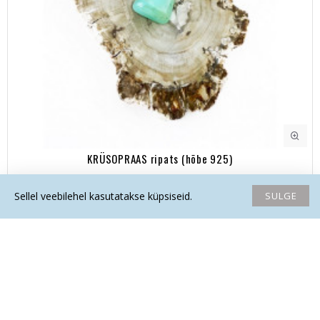
KRÜSOPRAAS ripats (hõbe 925)
36.60€
SULGE
Sellel veebilehel kasutatakse küpsiseid.
Avaleht
Soovide nimekiri
Võrdlema
Saada email
Helista