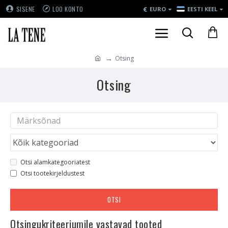
€
SISENE
LOO KONTO
EURO
EESTI KEEL
Otsing
Otsing
Otsi alamkategooriatest
Otsi tootekirjeldustest
OTSI
Otsingukriteeriumile vastavad tooted