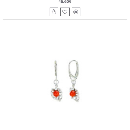
46.60€