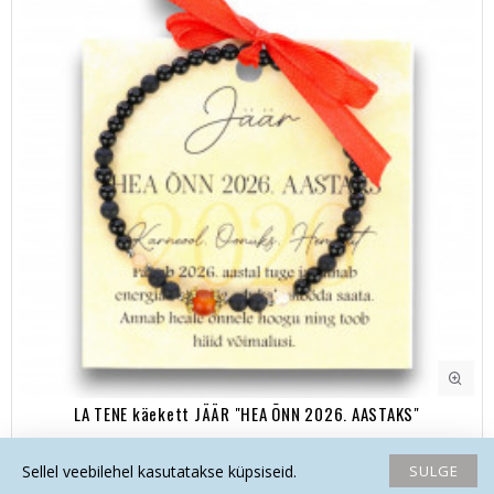
LA TENE käekett JÄÄR "HEA ÕNN 2026. AASTAKS"
21.16€
28.60€
SULGE
Sellel veebilehel kasutatakse küpsiseid.
Avaleht
Soovide nimekiri
Võrdlema
Saada email
Helista