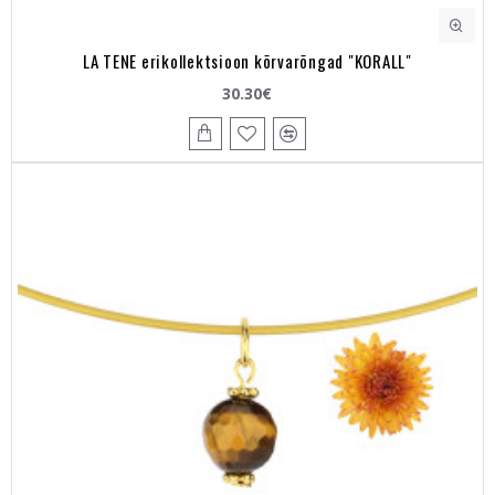
LA TENE erikollektsioon kõrvarõngad "KORALL"
30.30€