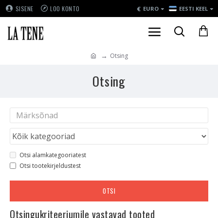
€
SISENE
LOO KONTO
EURO
EESTI KEEL
Otsing
Otsing
Otsi alamkategooriatest
Otsi tootekirjeldustest
OTSI
Otsingukriteeriumile vastavad tooted