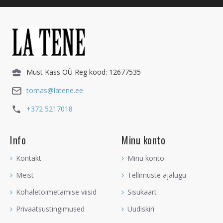
Must Kass OÜ Reg kood: 12677535
tomas@latene.ee
+372 5217018
Info
Minu konto
Kontakt
Minu konto
Meist
Tellimuste ajalugu
Kohaletoimetamise viisid
Sisukaart
Privaatsustingimused
Uudiskiri