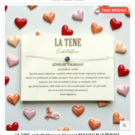
TAAS MÜÜGIS
LA TENE erikollektsioon käepael KASSISILM "SÕPRUSE