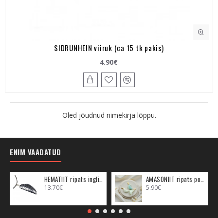
SIDRUNHEIN viiruk (ca 15 tk pakis)
4.90€
Oled jõudnud nimekirja lõppu.
ENIM VAADATUD
HEMATIIT ripats inglitiib (metall)
AMASONIIT ripats poolkuu (metall)
13.70€
5.90€