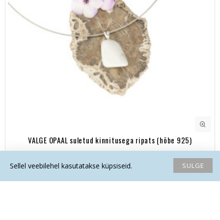
VALGE OPAAL suletud kinnitusega ripats (hõbe 925)
19.90€
SULGE
Sellel veebilehel kasutatakse küpsiseid.
Avaleht
Soovide nimekiri
Võrdlema
Saada email
Helista