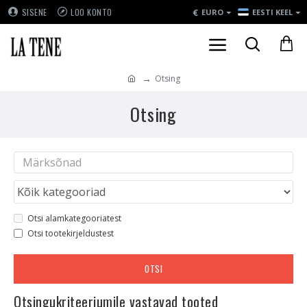
€
SISENE
LOO KONTO
EURO
EESTI KEEL
Otsing
Otsing
Otsi alamkategooriatest
Otsi tootekirjeldustest
OTSI
Otsingukriteeriumile vastavad tooted