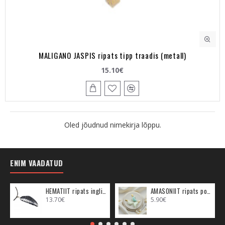
MALIGANO JASPIS ripats tipp traadis (metall)
15.10€
Oled jõudnud nimekirja lõppu.
ENIM VAADATUD
HEMATIIT ripats inglitiib (metall)
AMASONIIT ripats poolkuu (metall)
13.70€
5.90€