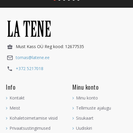
Must Kass OÜ Reg kood: 12677535
tomas@latene.ee
+372 5217018
Info
Minu konto
Kontakt
Minu konto
Meist
Tellimuste ajalugu
Kohaletoimetamise viisid
Sisukaart
Privaatsustingimused
Uudiskiri