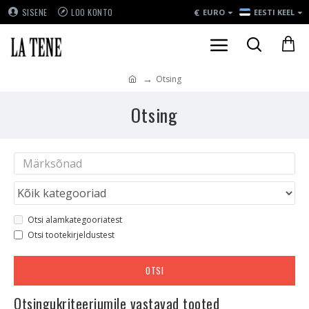
€
SISENE
LOO KONTO
EURO
EESTI KEEL
Otsing
Otsing
Otsi alamkategooriatest
Otsi tootekirjeldustest
OTSI
Otsingukriteeriumile vastavad tooted