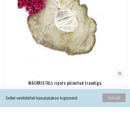
MÄEKRISTALL ripats põimitud traadiga
15.50€
SULGE
Sellel veebilehel kasutatakse küpsiseid.
Avaleht
Soovide nimekiri
Võrdlema
Saada email
Helista