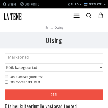
€
SISENE
LOO KONTO
EURO
EESTI KEEL
Otsing
Otsing
Otsi alamkategooriatest
Otsi tootekirjeldustest
OTSI
Otsingukriteeriumile vastavad tooted