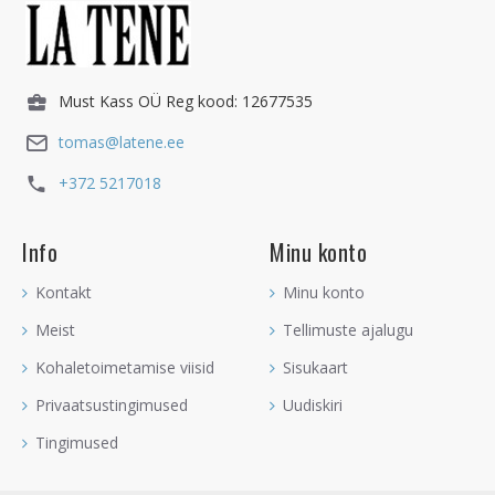
Must Kass OÜ Reg kood: 12677535
tomas@latene.ee
+372 5217018
Info
Minu konto
Kontakt
Minu konto
Meist
Tellimuste ajalugu
Kohaletoimetamise viisid
Sisukaart
Privaatsustingimused
Uudiskiri
Tingimused