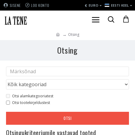
€
SISENE
LOO KONTO
EURO
EESTI KEEL
Otsing
Otsing
Otsi alamkategooriatest
Otsi tootekirjeldustest
OTSI
Otsingukriteeriumile vastavad tooted