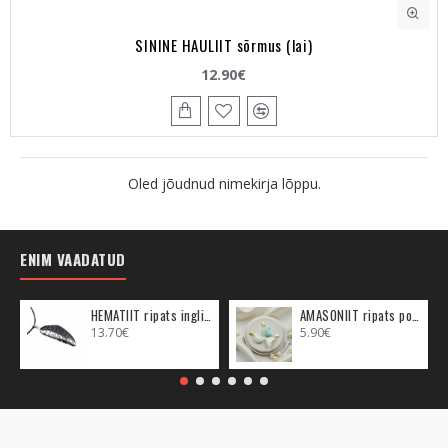
SININE HAULIIT sõrmus (lai)
12.90€
Oled jõudnud nimekirja lõppu.
ENIM VAADATUD
HEMATIIT ripats inglitiib (metall)
AMASONIIT ripats poolkuu (metall)
13.70€
5.90€