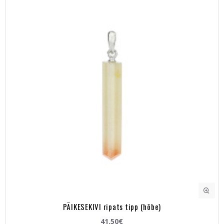
PÄIKESEKIVI ripats tipp (hõbe)
41.50€