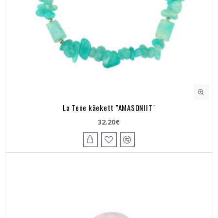
La Tene käekett "AMASONIIT"
32.20€