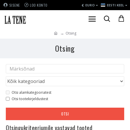
€
SISENE
LOO KONTO
EURO
EESTI KEEL
Otsing
Otsing
Otsi alamkategooriatest
Otsi tootekirjeldustest
OTSI
Otsingukriteeriumile vastavad tooted