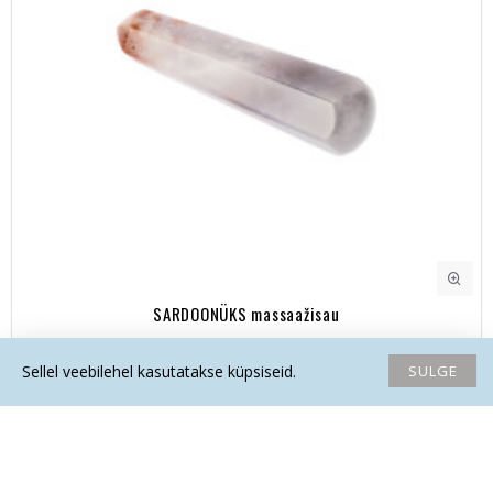
SARDOONÜKS massaažisau
26.60€
SULGE
Sellel veebilehel kasutatakse küpsiseid.
Avaleht
Soovide nimekiri
Võrdlema
Saada email
Helista