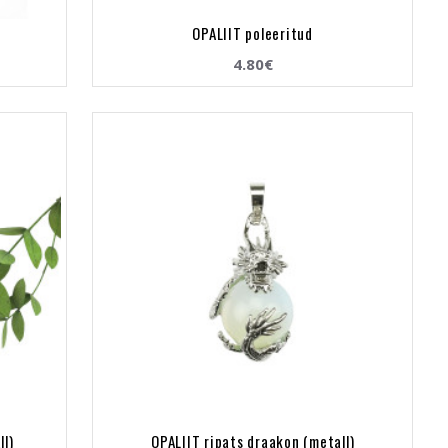
OPALIIT poleeritud
4.80€
ll)
OPALIIT ripats draakon (metall)