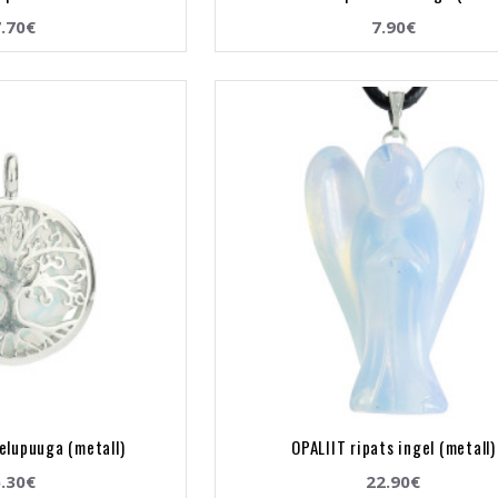
.70€
7.90€
 elupuuga (metall)
OPALIIT ripats ingel (metall)
.30€
22.90€