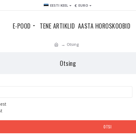
€
EESTI KEEL
EURO
E-POOD
TENE ARTIKLID
AASTA HOROSKOOBID
Otsing
Otsing
test
st
OTSI