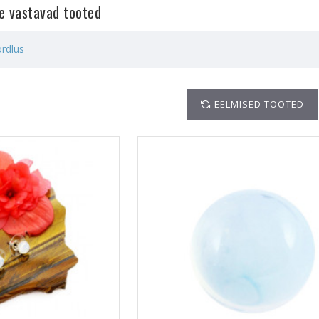
le vastavad tooted
rdlus
EELMISED TOOTED