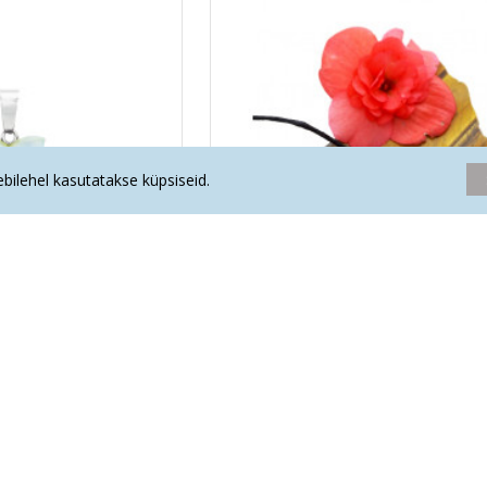
eebilehel kasutatakse küpsiseid.
s öökull (metall)
OPALIIT ripats paelaga
.00€
8.90€