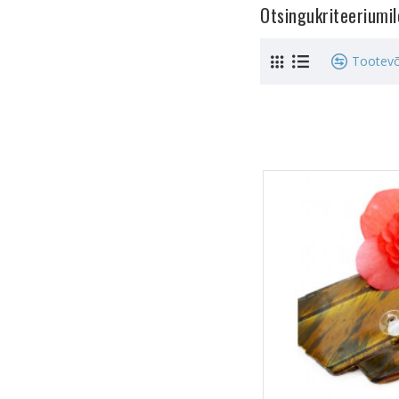
Otsingukriteeriumi
Tootevõ