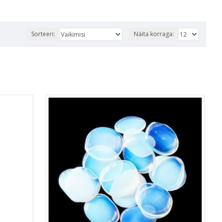
Sorteeri:
Näita korraga: