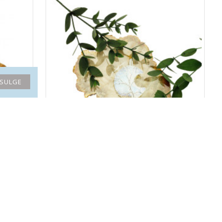
SULGE
OPALIIT ripats poolkuu elupuuga (metall)
27.10€