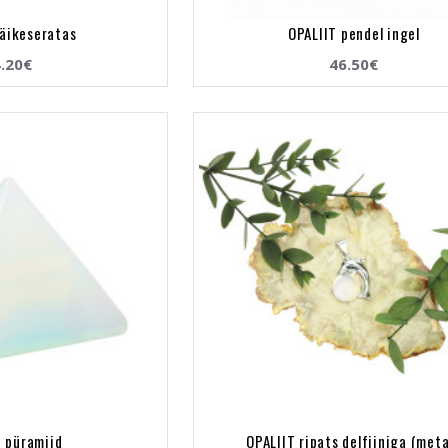
päikeseratas
OPALIIT pendel ingel
.20€
46.50€
T püramiid
OPALIIT ripats delfiiniga (meta