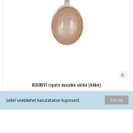
KUUKIVI ripats ovaalne väike (hõbe)
49.50€
SULGE
Sellel veebilehel kasutatakse küpsiseid.
Avaleht
Soovide nimekiri
Võrdlema
Saada email
Helista