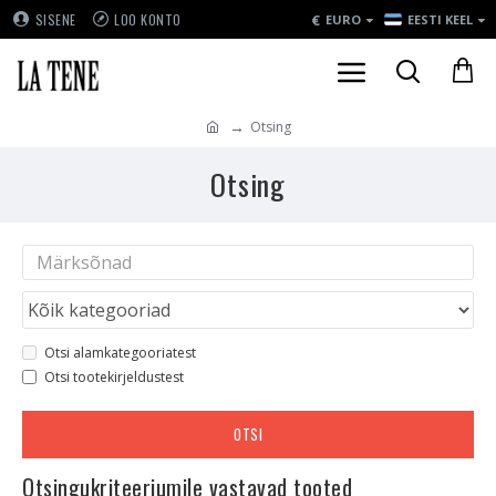
€
SISENE
LOO KONTO
EURO
EESTI KEEL
Otsing
Otsing
Otsi alamkategooriatest
Otsi tootekirjeldustest
OTSI
Otsingukriteeriumile vastavad tooted