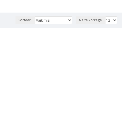
Sorteeri:
Näita korraga: