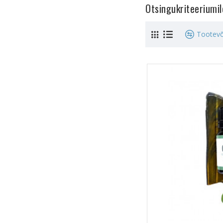
Otsingukriteeriumi
Tootevõ