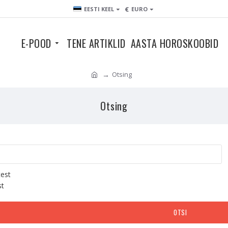
€
EESTI KEEL
EURO
E-POOD
TENE ARTIKLID
AASTA HOROSKOOBID
Otsing
Otsing
test
st
OTSI