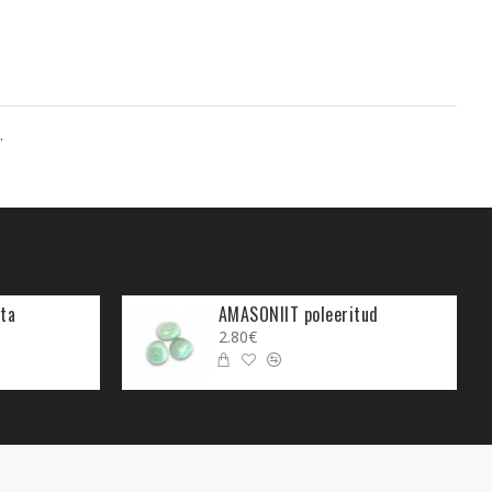
.
ta
AMASONIIT poleeritud
2.80€