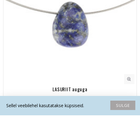
LASURIIT auguga
11.20€
SULGE
Sellel veebilehel kasutatakse küpsiseid.
Avaleht
Soovide nimekiri
Võrdlema
Saada email
Helista