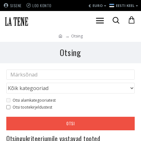
€
SISENE
LOO KONTO
EURO
EESTI KEEL
Otsing
Otsing
Otsi alamkategooriatest
Otsi tootekirjeldustest
OTSI
Otsingukriteeriumile vastavad tooted