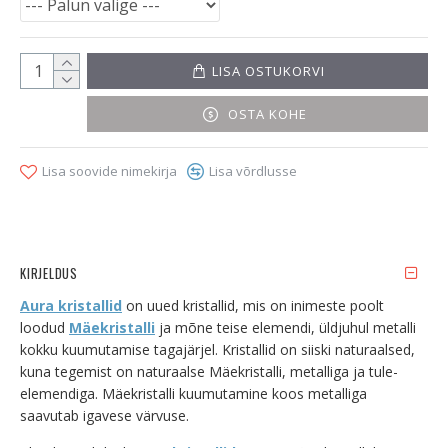
LISA OSTUKORVI
OSTA KOHE
Lisa soovide nimekirja
Lisa võrdlusse
KIRJELDUS
Aura kristallid
on uued kristallid, mis on inimeste poolt
loodud
Mäekristalli
ja mõne teise elemendi, üldjuhul metalli
kokku kuumutamise tagajärjel. Kristallid on siiski naturaalsed,
kuna tegemist on naturaalse Mäekristalli, metalliga ja tule-
elemendiga. Mäekristalli kuumutamine koos metalliga
saavutab igavese värvuse.