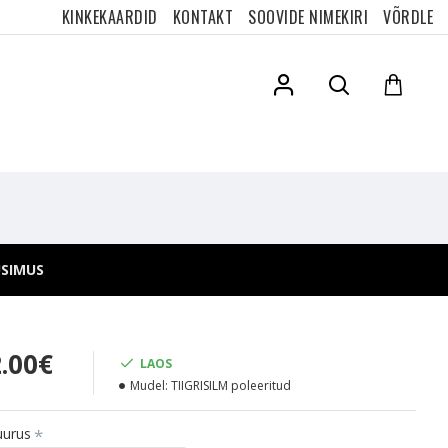
KINKEKAARDID
KONTAKT
SOOVIDE NIMEKIRI
VÕRDLE
ÜSIMUS
2.00€
LAOS
Mudel:
TIIGRISILM poleeritud
uurus