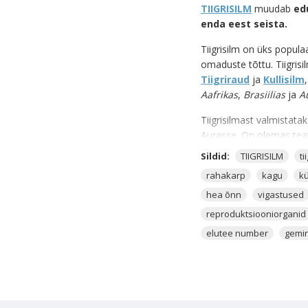
TIIGRISILM
muudab
ed
enda eest seista.
Tiigrisilm on üks popula
omaduste tõttu. Tiigrisil
Tiigriraud
ja
Kullisilm
Aafrikas
,
Brasiilias
ja
A
Tiigrisilmast valmistata
Aurasse. On olemas teatu
Kui sulle meeldib Tiigrisi
Sildid:
TIIGRISILM
ti
rahakarp
kagu
k
Tiigrisilma võid leida v
hea õnn
vigastused
ning Päikesega. Seega o
reproduktsiooniorganid
Tiigrisilm
on kristall, mi
elutee number
gemin
vabastada sind võltsahe
Tiigrisilm on väga kasuli
sa soovid leida üles tee,
Tiigrisilm omab väge, m