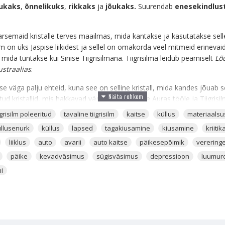
ukaks
,
õnnelikuks
,
rikkaks
ja
jõukaks.
Suurendab
enesekindlus
arsemaid kristalle terves maailmas, mida kantakse ja kasutatakse selle
m on üks Jaspise liikidest ja sellel on omakorda veel mitmeid erinevaid 
, mida tuntakse kui Sinise Tiigrisilmana. Tiigrisilma leidub peamiselt
Lõ
ustraalias
.
kse väga palju ehteid, kuna see on selline kristall, mida kandes jõuab 
d kristallid, mis hakkavad väga kiirelt inimese Auras tööle ja Tiigrisi
lm, siis järelikult on sul selle väge vaja, see kehtib kõikide kristallide k
igrisilm poleeritud
tavaline tiigrisilm
kaitse
küllus
materiaalsu
üllusenurk
küllus
lapsed
tagakiusamine
kiusamine
kriitik
äga paljudest erinevatest Kuuga seotud
rituaalidest ja maagiatest
,
liiklus
auto
avarii
auto kaitse
päikesepõimik
verering
n seda võimalik rakendada ka väga paljudes rituaalides.
päike
kevadväsimus
sügisväsimus
depressioon
luumur
s aitab sul olla iseenda vastu aus. Tiigrisilmal on olemas vägi, mis aitab
i
latest ja eemaldada sinus oskamatuse olla julge, enesekindel ning se
k kristall spirituaalse arengu jaoks ja enda isiksuse välja toomisel. Hoi
 mis aitaks sul spirituaalselt kasvada ja olla see, kes sa tegelikult oled.
is suudab inimese võimsaks muuta. Tiigrisilm süstib motivatsiooni ja 