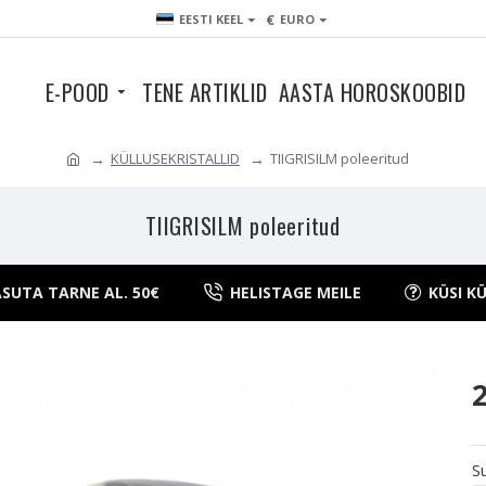
€
EESTI KEEL
EURO
E-POOD
TENE ARTIKLID
AASTA HOROSKOOBID
KÜLLUSEKRISTALLID
TIIGRISILM poleeritud
TIIGRISILM poleeritud
SUTA TARNE AL. 50€
HELISTAGE MEILE
KÜSI K
S