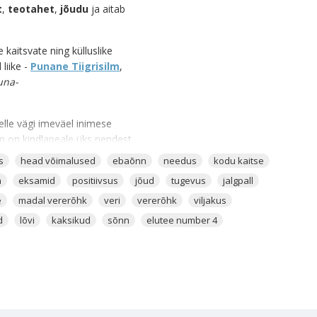
t
,
teotahet
,
jõudu
ja
aitab
 kaitsvate ning külluslike
liike -
Punane Tiigrisilm
,
una-
selle vägi imeväel inimese
lm on kindlapeale üks nendest.
ohta.
s
head võimalused
ebaõnn
needus
kodu kaitse
a
eksamid
positiivsus
jõud
tugevus
jalgpall
 kuna sellel on tugev side Kuu
e
madal vererõhk
veri
vererõhk
viljakus
d
lõvi
kaksikud
sõnn
elutee number 4
 sul leida üles enda isiksus,
ista enda tõekspidamiste eest.
a Tiigrisilma enda lähedal, kui
inspireerib tegutsema.