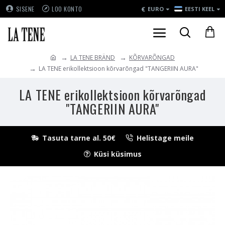
€
SISENE
LOO KONTO
EURO
EESTI KEEL
LA TENE BRÄND
KÕRVARÕNGAD
LA TENE erikollektsioon kõrvarõngad "TANGERIIN AURA"
LA TENE erikollektsioon kõrvarõngad
"TANGERIIN AURA"
Tasuta tarne al. 50€
Helistage meile
Küsi küsimus