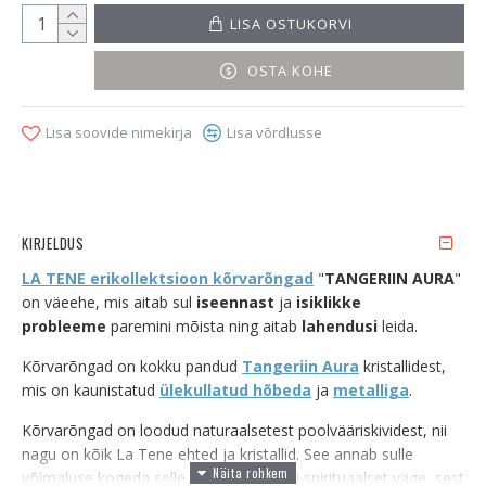
LISA OSTUKORVI
OSTA KOHE
Lisa soovide nimekirja
Lisa võrdlusse
KIRJELDUS
LA TENE erikollektsioon kõrvarõngad
"
TANGERIIN AURA
"
on väeehe, mis
aitab sul
iseennast
ja
isiklikke
probleeme
paremini mõista ning aitab
lahendusi
leida.
Kõrvarõngad on kokku pandud
Tangeriin Aura
kristallidest,
mis on kaunistatud
ülekullatud hõbeda
ja
metalliga
.
Kõrvarõngad on loodud naturaalsetest poolvääriskividest, nii
nagu on kõik La Tene ehted ja kristallid. See annab sulle
võimaluse kogeda selle imeilusa kristalli spirituaalset väge, sest