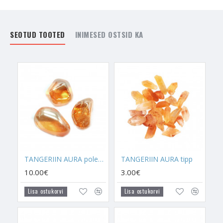
spirituaalsel tasandil tugevaks, siis soovitan need enda ellu
tuua. Parim koht nende jaoks on sinu magamistuba. Miks? Kui
sa magad, siis sinu Auraväli on avatud spirituaalsel tasandil
SEOTUD TOOTED
INIMESED OSTSID KA
arenema. Kristallidega saad anda endale võimaluse teha elus
suuremaid spirituaalseid hüppeid.
TANGERIIN AURA
on tehtud
Mäekristalli
kuumutamisel,
kuhu on lisatud rauda, vaske ja kulda. Tangeriin Aura saab
kuumutamise tagajärjel endale jäädava väljanägemise ja
värvuse. Kuld on see, mis muudab Tangeriin Aura oranžikaks.
Tangeriin Aura on sobilik neile, kes soovivad enda
enesekindlust suurendada ja piisab juba sellest, et sa kannad
ühte sellist kristalli endaga kaasas. Tangeriin Aura suudab välja
tuua inimeses peituvad varjatud anded. Tangeriin Aural on
oskus tugevdada me üldist iseloomu, aidata leida õige tee,
TANGERIIN AURA poleeritud
TANGERIIN AURA tipp
mida mööda käia ning suurendada ükskõik millist
10.00€
3.00€
olemasolevat oskust.
Lisa ostukorvi
Lisa ostukorvi
Aura Kvartsid kõik on väga võimsad, kuna need kannavad
endaga kaasas tuleelementi, mis omakorda muudab kristalli
kiiretoimeliseks ja jõuliseks. Kõiki Aura Kvartse kasutatakse