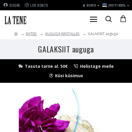
€
SISENE
LOO KONTO
EURO
EESTI KEEL
EHTED
AUGUGA KRISTALLID
GALAKSIIT auguga
GALAKSIIT auguga
Tasuta tarne al. 50€
Helistage meile
Küsi küsimus