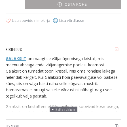
OSTA KOHE
Lisa soovide nimekirja
Lisa võrdlusse
KIRJELDUS
GALAKSIIT
on maagilise väljanägemisega kristall, mis
meenutab väga enda väljanägemise poolest kosmost.
Galaksiit on tumedat tooni kristall, mis oma rohelise läikega
helendab kergelt. Kui Galaksiiti hoia päevavalguse või päikese
käes, siis on väga hästi näha selle sügavat mustrit.
Hämaramas ei pruugi sa selle värvust nii nähagi, nagu see
tegelikult välja paistab.
Galaksiit on kristall ennekõike neile, kes soovivad kosmosega,
teiste planeetidega ja teiste dimensioonidega ühendust saada
ning ka ühendusse jääda. Galaksiit on energia mõistes seotud
kõige sellega, mis asub väljapool meie Maad. Peale selle on
LISAINFO