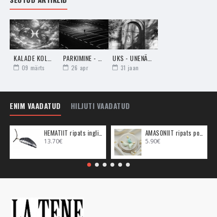
arenemise hetkel. Galaksiit aitab maandada Kolmanda Silma
kohal tekkivat energia üleküllust ja aitab selle Tšakra tasakaalu
viia, et samal ei tekiks stress.
- Sellel kristallil on tugevad kaitseomadused. Sellel kristallil on
KALADE KOLM DEKAADI EHK SODIAAGI SÜGAVAM TÄHENDUS
PARKIMINE - UNENÄGUDE SELETAJA
UKS - UNENÄGUDE SELETAJA
oskus hoida eemal ka negatiivseid sündmusi, millest inimestel
09
märts
26
apr
31
jaan
kasu ei ole. On olemas ebameeldivaid sündmusi, tänu millele
inimene õpib ja saab targemaks, aga on olemas ka asju, mis
saadetakse meie teele, aga nendest ei ole mingit kasu.
ENIM VAADATUD
HILJUTI VAADATUD
- Galaksiit aitab tervendada Auralekkeid, seega on kasulik seda
kristalli endaga kaasas kanda. Auralekked on sellised
energiaaugud sinu Auras, mis juhivad head energiat sinust
HEMATIIT ripats inglitiib (metall)
AMASONIIT ripats poolkuu (metall)
13.70€
5.90€
eemale ning võtavad vastu halba energiat keskkonnast või
inimestelt.
RAVITSEMINE
Ravitsemise eesmärgil on Galaksiiti soovitatav kasutada
tervenduskristallide komplektis, hoida padja all või kanda
ehtena.