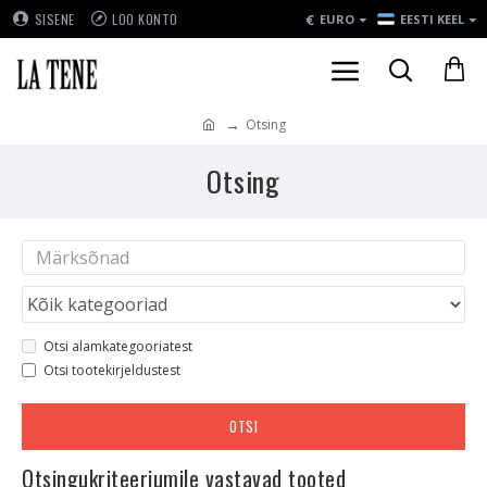
€
SISENE
LOO KONTO
EURO
EESTI KEEL
Otsing
Otsing
Otsi alamkategooriatest
Otsi tootekirjeldustest
OTSI
Otsingukriteeriumile vastavad tooted