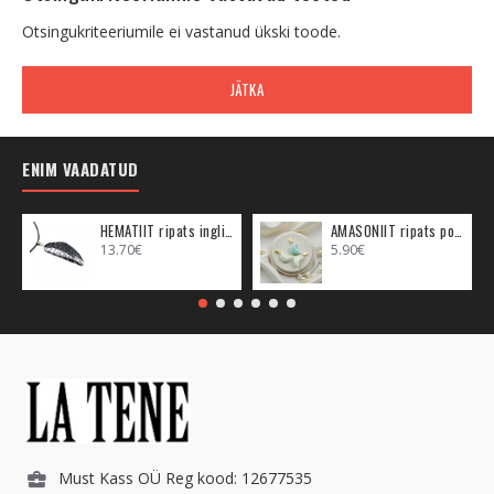
Otsingukriteeriumile ei vastanud ükski toode.
JÄTKA
ENIM VAADATUD
HEMATIIT ripats inglitiib (metall)
AMASONIIT ripats poolkuu (metall)
13.70€
5.90€
Must Kass OÜ Reg kood: 12677535