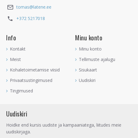
tomas@latene.ee
+372 5217018
Info
Minu konto
Kontakt
Minu konto
Meist
Tellimuste ajalugu
Kohaletoimetamise viisid
Sisukaart
Privaatsustingimused
Uudiskiri
Tingimused
Uudiskiri
Hoidke end kursis uudiste ja kampaaniatega, liitudes meie
uudiskirjaga.