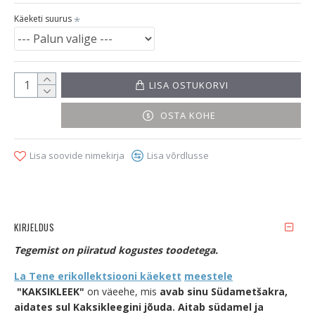
Käeketi suurus
LISA OSTUKORVI
OSTA KOHE
Lisa soovide nimekirja
Lisa võrdlusse
KIRJELDUS
Tegemist on piiratud kogustes toodetega.
La Tene erikollektsiooni käekett
meestele
"KAKSIKLEEK"
on väeehe, mis
avab sinu Südametšakra,
aidates sul Kaksikleegini jõuda. Aitab südamel ja