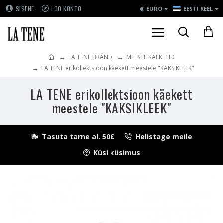
€
SISENE
LOO KONTO
EURO
EESTI KEEL
LA TENE BRÄND
MEESTE KÄEKETID
LA TENE erikollektsioon käekett meestele "KAKSIKLEEK"
LA TENE erikollektsioon käekett
meestele "KAKSIKLEEK"
Tasuta tarne al. 50€
Helistage meile
Küsi küsimus