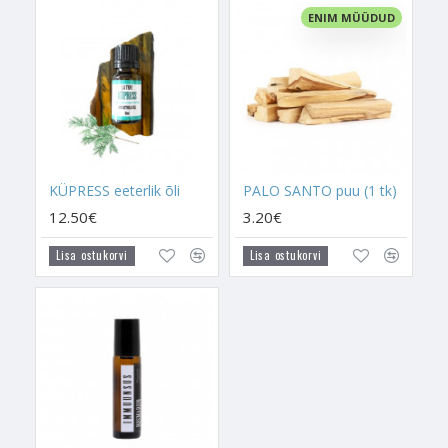
ajal kodukeskkonda, kristallidesse ja inimeste Auravälja uut
ENIM MÜÜDUD
energiat.
- Palo Santo toimed hakkavad kõige enam tööle siis, kui sa
kasutad seda regulaarselt. Eriti siis, kui sa ei ole enne viirukite
ja taimesuitsudega üldse kokku puutunud. Esmalt see töötab
energia puhastamise suunas ja siis hakkab see energiakanaleid
avama ning rahu tooma. Palo Santo suits muudab sind
KÜPRESS eeterlik õli
PALO SANTO puu (1 tk)
rahulikuks, aitab närvilisust maandada ja sobib põletamiseks
siis, kui sa ise tunned, et sul on vaja midagi, mis tooks
12.50€
3.20€
positiivsuse kiirelt tagasi.
Lisa ostukorvi
Lisa ostukorvi
- Palo Santo on rõõmu toov taim, mis loob enda ümber head
energiat. Kui soovid, et Sinu kodus oleks pererahval alati hea
tuju, sa suudaksid oma kodu nautida ja end seal hästi tunda,
siis Palo Santo aitab sellist enesetunnet luua. Hoiab eemal sinu
ja pereliikmete halba tuju ning muudab rõõmsamaks. Palo
Santo Suits aitab lahti saada vihatundest või ärevusest. Kasulik
kasutada kohe, kui majas on olnud riid või mõni halb sündmus,
et vabaneda kiirelt liiga tegevast energiast.