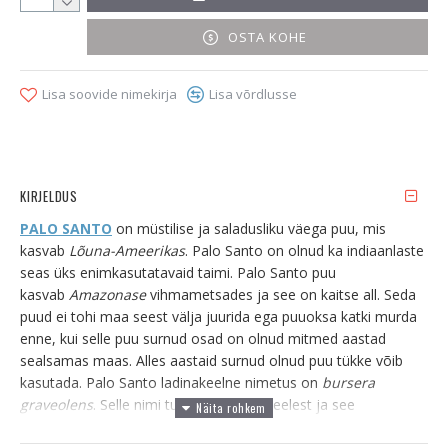
OSTA KOHE
Lisa soovide nimekirja
Lisa võrdlusse
KIRJELDUS
PALO SANTO
on müstilise ja saladusliku väega puu, mis
kasvab
Lõuna-Ameerikas
. Palo Santo on olnud ka indiaanlaste
seas üks enimkasutatavaid taimi. Palo Santo puu
kasvab
Amazonase
vihmametsades ja see on kaitse all. Seda
puud ei tohi maa seest välja juurida ega puuoksa katki murda
enne, kui selle puu surnud osad on olnud mitmed aastad
sealsamas maas. Alles aastaid surnud olnud puu tükke võib
kasutada. Palo Santo ladinakeelne nimetus on
bursera
graveolens
. Selle nimi tuleb hispaania keelest ja see
tähendab
püha puud
. Nimi tuleb selle puu maagilistest