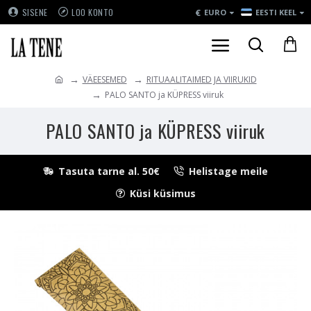
€
SISENE
LOO KONTO
EURO
EESTI KEEL
VÄEESEMED
RITUAALITAIMED JA VIIRUKID
PALO SANTO ja KÜPRESS viiruk
PALO SANTO ja KÜPRESS viiruk
Tasuta tarne al. 50€
Helistage meile
Küsi küsimus