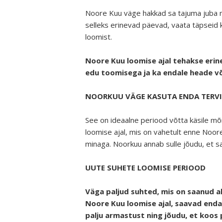
Noore Kuu väge hakkad sa tajuma juba m
selleks erinevad päevad, vaata täpseid
loomist.
Noore Kuu loomise ajal tehakse eri
edu toomisega ja ka endale heade võ
NOORKUU VÄGE KASUTA ENDA TERVI
See on ideaalne periood võtta käsile mõ
loomise ajal, mis on vahetult enne Noore
minaga. Noorkuu annab sulle jõudu, et s
UUTE SUHETE LOOMISE PERIOOD
Väga paljud suhted, mis on saanud a
Noore Kuu loomise ajal, saavad end
palju armastust ning jõudu, et koos 