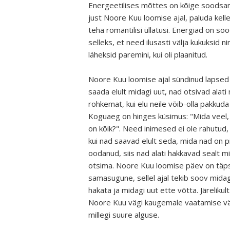
Energeetilises mõttes on kõige soodsam
just Noore Kuu loomise ajal, paluda kelle
teha romantilisi üllatusi. Energiad on so
selleks, et need ilusasti välja kukuksid ni
läheksid paremini, kui oli plaanitud.
Noore Kuu loomise ajal sündinud lapsed
saada elult midagi uut, nad otsivad alati
rohkemat, kui elu neile võib-olla pakkuda
Koguaeg on hinges küsimus: "Mida veel,
on kõik?". Need inimesed ei ole rahutud,
kui nad saavad elult seda, mida nad on pi
oodanud, siis nad alati hakkavad sealt m
otsima. Noore Kuu loomise päev on täp
samasugune, sellel ajal tekib soov mid
hakata ja midagi uut ette võtta. Järelikul
Noore Kuu vägi kaugemale vaatamise vä
millegi suure alguse.