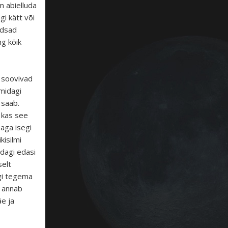
 abielluda
gi kätt või
odsad
ng kõik
 soovivad
 midagi
 saab.
 kas see
 aga isegi
kisilmi
idagi edasi
selt
agi tegema
t annab
e ja