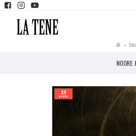
Tene
NOORE 
25
veebr