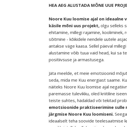
HEA AEG ALUSTADA MÕNE UUE PROJ
Noore Kuu loomise ajal on ideaalne 
käsile mõni uus projekt,
olgu selleks s
ehitamine, millegi rajamine, kooliminek, 
sõitmine - kõikidele nendele uutele asja
antakse väge kaasa. Sellel päeval millegi
alustamine võib tuua vaid head, kui sa 
positiivsuse ja armastusega.
Jäta meelde, et meie emotsioonid mõju
seda, mida me Kuu energiast saame. Kui
näiteks Noore Kuu loomise ajal negatiivn
paremasse tulevikku, oled kriitiline isee
teiste suhtes, hädaldad või tekitad prob
emotsioonide praktiseerimine sulle ne
järgmise Noore Kuu loomiseni.
Seega o
ideaalselt teha soovide teelesaatmise kr