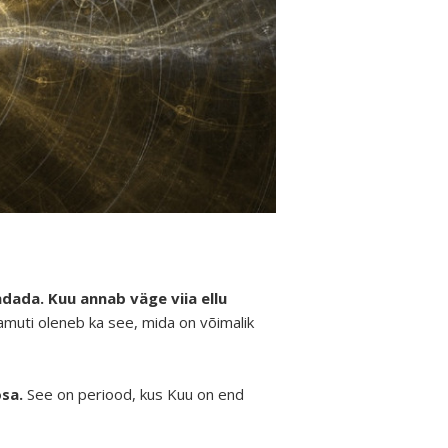
dada. Kuu annab väge viia ellu
samuti oleneb ka see, mida on võimalik
sa.
See on periood, kus Kuu on end