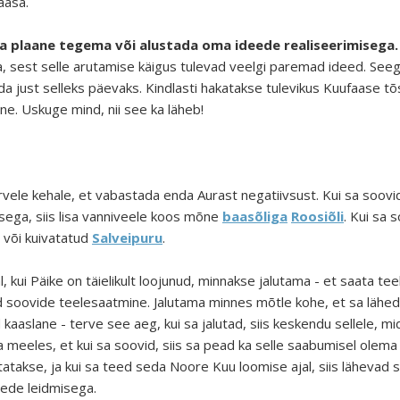
aasa.
a plaane tegema või alustada oma ideede realiseerimisega.
 sest selle arutamise käigus tulevad veelgi paremad ideed. Seega
ida just selleks päevaks. Kindlasti hakatakse tulevikus Kuufaase 
ne. Uskuge mind, nii see ka läheb!
rvele kehale, et vabastada enda Aurast negatiivsust. Kui sa soo
ega, siis lisa vanniveele koos mõne
baasõliga
Roosiõli
. Kui sa 
või kuivatatud
Salveipuru
.
, kui Päike on täielikult loojunud, minnakse jalutama - et saata t
soovide teelesaatmine. Jalutama minnes mõtle kohe, et sa lähed
aaslane - terve see aeg, kui sa jalutad, siis keskendu sellele, mi
 meeles, et kui sa soovid, siis sa pead ka selle saabumisel olema 
akse, ja kui sa teed seda Noore Kuu loomise ajal, siis lähevad so
ngede leidmisega.