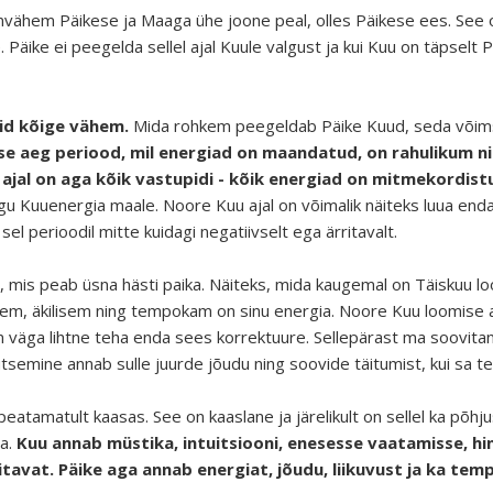
vähem Päikese ja Maaga ühe joone peal, olles Päikese ees. See on
Päike ei peegelda sellel ajal Kuule valgust ja kui Kuu on täpselt 
id kõige vähem.
Mida rohkem peegeldab Päike Kuud, seda võims
 aeg periood, mil energiad on maandatud, on rahulikum ning
 ajal on aga kõik vastupidi - kõik energiad on mitmekordis
 Kuuenergia maale. Noore Kuu ajal on võimalik näiteks luua endas 
el perioodil mitte kuidagi negatiivselt ega ärritavalt.
n, mis peab üsna hästi paika. Näiteks, mida kaugemal on Täiskuu l
isem, äkilisem ning tempokam on sinu energia. Noore Kuu loomise
 on väga lihtne teha enda sees korrektuure. Sellepärast ma soovit
tsemine annab sulle juurde jõudu ning soovide täitumist, kui sa te
eatamatult kaasas. See on kaaslane ja järelikult on sellel ka põhj
da.
Kuu annab müstika, intuitsiooni, enesesse vaatamisse, hi
tavat. Päike aga annab energiat, jõudu, liikuvust ja ka tem