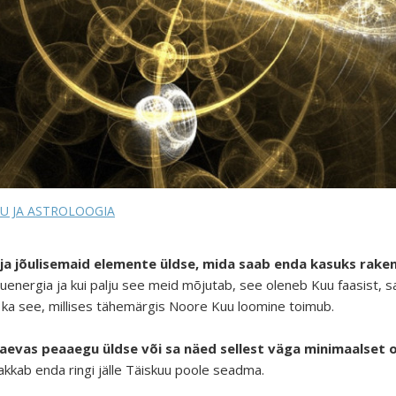
U JA ASTROLOOGIA
a jõulisemaid elemente üldse, mida saab enda kasuks raken
uuenergia ja kui palju see meid mõjutab, see oleneb Kuu faasist, 
b ka see, millises tähemärgis Noore Kuu loomine toimub.
taevas peaaegu üldse või sa näed sellest väga minimaalset o
akkab enda ringi jälle Täiskuu poole seadma.