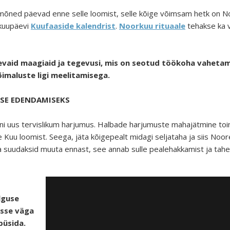
õned päevad enne selle loomist, selle kõige võimsam hetk on No
 kuupäevi
Kuufaaside kalendrist
.
Noorkuu rituaale
tehakse ka 
nevaid maagiaid ja tegevusi, mis on seotud töökoha vaheta
imaluste ligi meelitamisega.
SE EDENDAMISEKS
ni uus tervislikum harjumus. Halbade harjumuste mahajätmine toi
 Kuu loomist. Seega, jäta kõigepealt midagi seljataha ja siis Noor
a suudaksid muuta ennast, see annab sulle pealehakkamist ja tahe
lguse
asse väga
püsida.