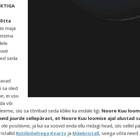
EKTIGA
võtta
iis maja
reisima
dele
 uue
teed seda
tavad
 sa oled
e, ei usu
nda või
leeme, siis sa tõmbad seda kõike ka endale ligi.
Noore Kuu loomis
id juurde sellepärast, et Noore Kuu loomise ajal alustad sa 
le positiivne, ja kui sa soovid enda ellu midagi head, siis sellel pä
istallid
Rutiilnõeltega Kvarts
ja
Mäekristall
, seega võta need