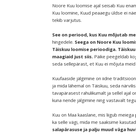
Noore Kuu loomise ajal seisab Kuu enam
Kuu loomine, Kuud peaaegu üldse ei näe. 
tekib varjutus.
See on periood, kus Kuu mõjutab me
hingedele.
Seega on Noore Kuu loomise
Täiskuu loomise perioodiga. Täiskuu
maagiaid just siis.
Päike peegeldab kogu
seda sellepärast, et Kuu ei mõjuta meid s
Kuufaaside jälgimine on iidne traditsioo
ja mida lähemal on Täiskuu, seda närvil
tavapärasest rahulikumalt ja sellel ajal
kuna nende jälgimine ning vastavalt tegu
Kuu on Maa kaaslane, mis liigub meiega p
ka selle vägi, mida me saaksime kasuta
salapärasuse ja palju muud väga huvi