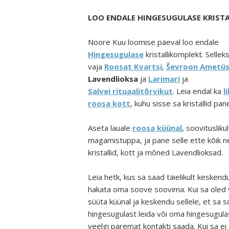
LOO ENDALE HINGESUGULASE KRIST
Noore Kuu loomise päeval loo endale
Hingesugulase
kristallikomplekt. Sellek
vaja
Roosat Kvartsi
,
Ševroon Ametüs
Lavendlioksa
ja
Larimari
ja
Salvei rituaalitõrvikut
. Leia endal ka
li
roosa kott
, kuhu sisse sa kristallid pan
Aseta lauale
roosa
küünal
, soovituslikul
magamistuppa, ja pane selle ette kõik 
kristallid, kott ja mõned Lavendlioksad.
Leia hetk, kus sa saad täielikult keskend
hakata oma soove soovima. Kui sa oled v
süüta küünal ja keskendu sellele, et sa 
hingesugulast leida või oma hingesugul
veelgi paremat kontakti saada. Kui sa ei