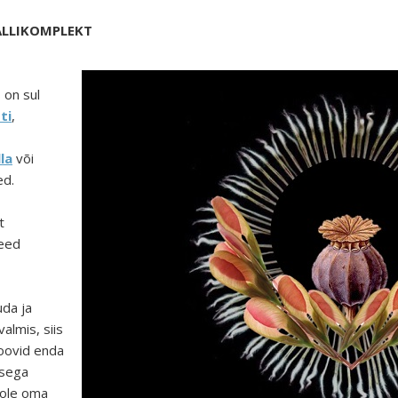
ALLIKOMPLEKT
s on sul
ti
,
lla
või
ed.
t
need
uda ja
almis, siis
soovid enda
asega
 ole oma