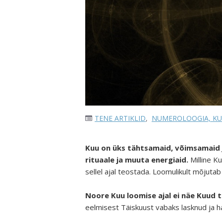
TENE ARTIKLID
,
NUMEROLOOGIA, KU
Kuu on üks tähtsamaid, võimsamaid j
rituaale ja muuta energiaid.
Milline K
sellel ajal teostada. Loomulikult mõjuta
Noore Kuu loomise ajal ei näe Kuud 
eelmisest Täiskuust vabaks lasknud ja h