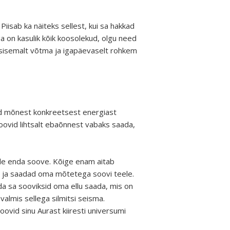
Piisab ka näiteks sellest, kui sa hakkad
 on kasulik kõik koosolekud, olgu need
tõsisemalt võtma ja igapäevaselt rohkem
vid mõnest konkreetsest energiast
soovid lihtsalt ebaõnnest vabaks saada,
eele enda soove. Kõige enam aitab
 ja saadad oma mõtetega soovi teele.
da sa sooviksid oma ellu saada, mis on
valmis sellega silmitsi seisma.
ovid sinu Aurast kiiresti universumi