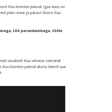
ore Kuu loomise päeval. Igas kuus on
veel päev enne ja pärast Noore Kuu
misega, töö parandamisega, tööle
mub tavaliselt Kuu viimase veerandi
e Kuu loomise päeval alusta täiesti uue
t.