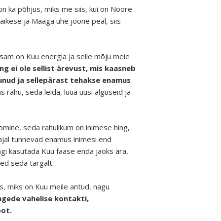
 ka põhjus, miks me siis, kui on Noore
Päikese ja Maaga ühe joone peal, siis
am on Kuu energia ja selle mõju meie
 ei ole sellist ärevust, mis kaasneb
tunud ja sellepärast tehakse enamus
rahu, seda leida, luua uusi alguseid ja
oomine, seda rahulikum on inimese hing,
 ajal tunnevad enamus inimesi end
angi kasutada Kuu faase enda jaoks ära,
ed seda targalt.
us, miks on Kuu meile antud, nagu
ngede vahelise kontakti,
pot.