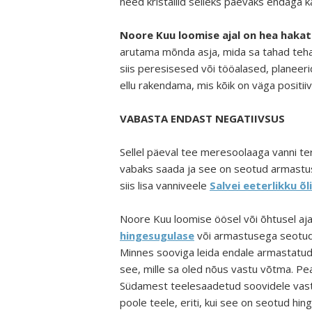
need kristallid selleks päevaks endaga k
Noore Kuu loomise ajal on hea hakat
arutama mõnda asja, mida sa tahad teha,
siis peresisesed või tööalased, planeer
ellu rakendama, mis kõik on väga positiiv
VABASTA ENDAST NEGATIIVSUS
Sellel päeval tee meresoolaaga vanni te
vabaks saada ja see on seotud armastus
siis lisa vanniveele
Salvei eeterlikku õli
Noore Kuu loomise öösel või õhtusel ajal
hingesugulase
või armastusega seotud 
Minnes sooviga leida endale armastatud k
see, mille sa oled nõus vastu võtma. Pea
Südamest teelesaadetud soovidele vastat
poole teele, eriti, kui see on seotud hi