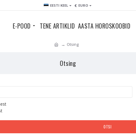
€
EESTI KEEL
EURO
E-POOD
TENE ARTIKLID
AASTA HOROSKOOBID
Otsing
Otsing
test
st
OTSI