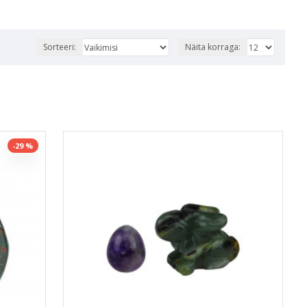
Sorteeri:
Näita korraga:
-29 %