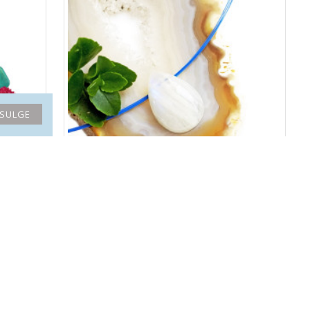
SULGE
a
VIKERKAARE KUUKIVI auguga tilk
79.00€