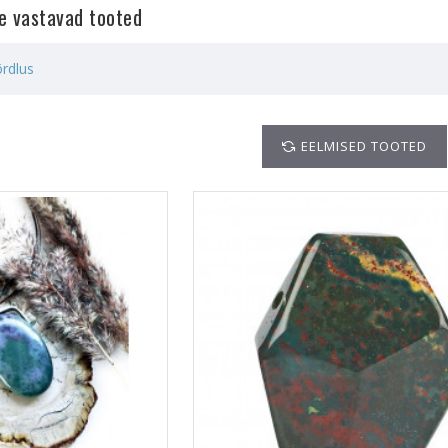
le vastavad tooted
rdlus
EELMISED TOOTED