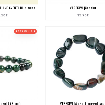
HELINE AVENTURIIN muna
VEREKIVI jõehobu
.50€
19.70€
TAAS MÜÜGIS
äekett (8 mm)
VEREKIVI käekett nugget suu