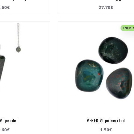
.60€
27.70€
ENIM
VI pendel
VEREKIVI poleeritud
.60€
1.50€