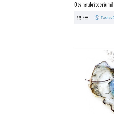
Otsingukriteeriumi
Tootevõ