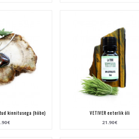
etud kinnitusega (hõbe)
VETIVER eeterlik õli
.90€
21.90€