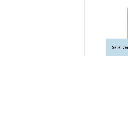
Sellel v
VIIRUKIHOIDJA 
9