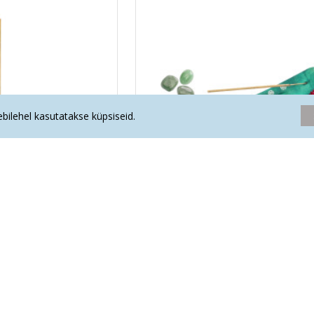
eebilehel kasutatakse küpsiseid.
lapik Südametšakra
VIIRUKIHOIDJA Südametšakr
.50€
6.70€