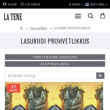
€
SISENE
LOO KONTO
EURO
EESTI KEEL
Tene artiklid
LASURIIDI PROHVETLIKKUS
LASURIIDI PROHVETLIKKUS
TÄHESTIKULINE JÄRJEKORD
KUUPÄEVA JÄRGI
17
juuni