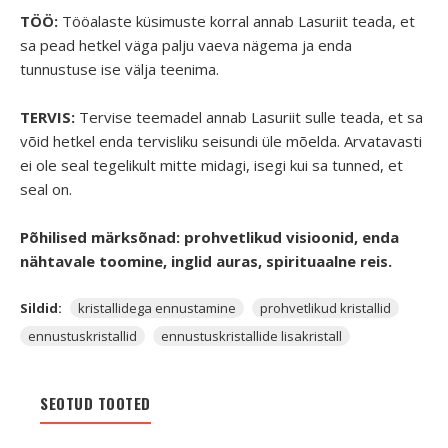
TÖÖ:
Tööalaste küsimuste korral annab Lasuriit teada, et
sa pead hetkel väga palju vaeva nägema ja enda
tunnustuse ise välja teenima.
TERVIS:
Tervise teemadel annab Lasuriit sulle teada, et sa
võid hetkel enda tervisliku seisundi üle mõelda. Arvatavasti
ei ole seal tegelikult mitte midagi, isegi kui sa tunned, et
seal on.
Põhilised märksõnad: prohvetlikud visioonid, enda
nähtavale toomine, inglid auras, spirituaalne reis.
Sildid:
kristallidega ennustamine
prohvetlikud kristallid
ennustuskristallid
ennustuskristallide lisakristall
SEOTUD TOOTED