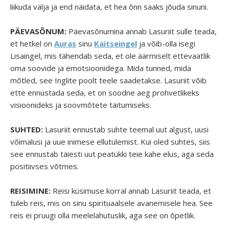
liikuda välja ja end näidata, et hea õnn saaks jõuda sinuni.
PÄEVASÕNUM:
Päevasõnumina annab Lasuriit sulle teada,
et hetkel on
Auras
sinu
Kaitseingel
ja võib-olla isegi
Lisaingel, mis tähendab seda, et ole äärmiselt ettevaatlik
oma soovide ja emotsioonidega. Mida tunned, mida
mõtled, see Inglite poolt teele saadetakse. Lasuriit võib
ette ennustada seda, et on soodne aeg prohvetlikeks
visioonideks ja soovmõtete täitumiseks.
SUHTED:
Lasuriit ennustab suhte teemal uut algust, uusi
võimalusi ja uue inimese ellutulemist. Kui oled suhtes, siis
see ennustab täiesti uut peatükki teie kahe elus, aga seda
positiivses võtmes.
REISIMINE:
Reisi küsimuse korral annab Lasuriit teada, et
tuleb reis, mis on sinu spirituaalsele avanemisele hea. See
reis ei pruugi olla meelelahutuslik, aga see on õpetlik.