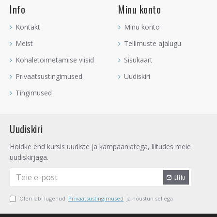
Info
Minu konto
Kontakt
Minu konto
Meist
Tellimuste ajalugu
Kohaletoimetamise viisid
Sisukaart
Privaatsustingimused
Uudiskiri
Tingimused
Uudiskiri
Hoidke end kursis uudiste ja kampaaniatega, liitudes meie
uudiskirjaga.
Liitu
Olen läbi lugenud
Privaatsustingimused
ja nõustun sellega