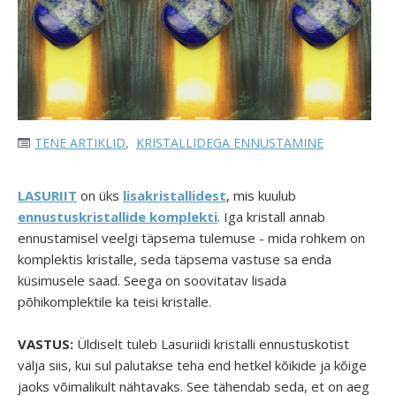
TENE ARTIKLID
,
KRISTALLIDEGA ENNUSTAMINE
LASURIIT
on üks
lisakristallidest
, mis kuulub
ennustuskristallide
komplekti
. Iga kristall annab
ennustamisel veelgi täpsema tulemuse - mida rohkem on
komplektis kristalle, seda täpsema vastuse sa enda
küsimusele saad. Seega on soovitatav lisada
põhikomplektile ka teisi kristalle.
VASTUS:
Üldiselt tuleb Lasuriidi kristalli ennustuskotist
välja siis, kui sul palutakse teha end hetkel kõikide ja kõige
jaoks võimalikult nähtavaks. See tähendab seda, et on aeg