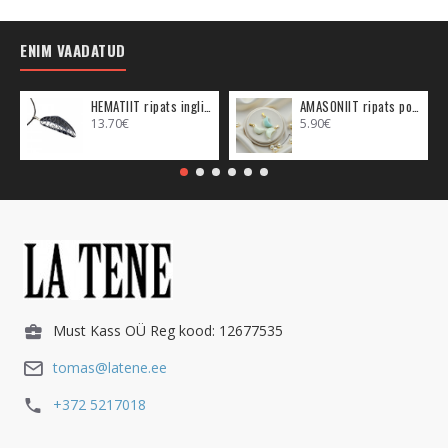
ENIM VAADATUD
HEMATIIT ripats inglitiib (metall)
AMASONIIT ripats poolkuu (metall)
13.70€
5.90€
Must Kass OÜ Reg kood: 12677535
tomas@latene.ee
+372 5217018