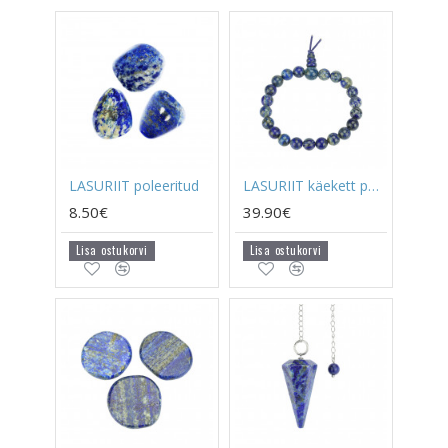
LASURIIT poleeritud
LASURIIT käekett power
8.50€
39.90€
Lisa ostukorvi
Lisa ostukorvi