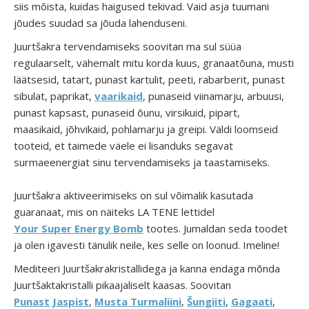
siis mõista, kuidas haigused tekivad. Vaid asja tuumani
jõudes suudad sa jõuda lahenduseni.
Juurtšakra tervendamiseks soovitan ma sul süüa
regulaarselt, vähemalt mitu korda kuus, granaatõuna, musti
läätsesid, tatart, punast kartulit, peeti, rabarberit, punast
sibulat, paprikat,
vaarikaid
, punaseid viinamarju, arbuusi,
punast kapsast, punaseid õunu, virsikuid, pipart,
maasikaid, jõhvikaid, pohlamarju ja greipi. Väldi loomseid
tooteid, et taimede väele ei lisanduks segavat
surmaeenergiat sinu tervendamiseks ja taastamiseks.
Juurtšakra aktiveerimiseks on sul võimalik kasutada
guaranaat, mis on näiteks LA TENE lettidel
Your Super Energy Bomb
tootes. Jumaldan seda toodet
ja olen igavesti tänulik neile, kes selle on loonud. Imeline!
Mediteeri Juurtšakrakristallidega ja kanna endaga mõnda
Juurtšaktakristalli pikaajaliselt kaasas. Soovitan
Punast Jaspist
,
Musta Turmaliini
,
Šungiiti
,
Gagaati
,