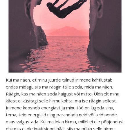
Kui ma näen, et minu juurde tulnud inimene kahtlustab
endas midagi, siis ma räägin talle seda, mida ma näen.
Räägin, kas ma näen seda haigust või mitte. Üldiselt minu
käest ei küsitagi selle hirmu kohta, ma ise räägin sellest.
Inimene koosneb energiast ja minu töö on lugeda sinu,
tema, teie energiaid ning parandada neid või teid nende
osas valgustada. Kui ma leian hirmu, millel ei ole põhjendust
ehk mis ei ole intuitsiooni hääl, siis ma pühin selle hirmu