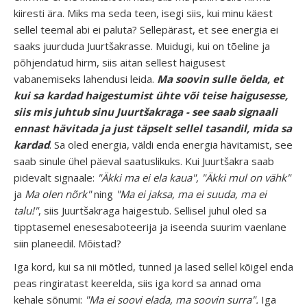
kiiresti ära. Miks ma seda teen, isegi siis, kui minu käest
sellel teemal abi ei paluta? Sellepärast, et see energia ei
saaks juurduda Juurtšakrasse. Muidugi, kui on tõeline ja
põhjendatud hirm, siis aitan sellest haigusest
vabanemiseks lahendusi leida.
Ma soovin sulle öelda, et
kui sa kardad haigestumist ühte või teise haigusesse,
siis mis juhtub sinu Juurtšakraga - see saab signaali
ennast hävitada ja just täpselt sellel tasandil, mida sa
kardad
. Sa oled energia, väldi enda energia hävitamist, see
saab sinule ühel päeval saatuslikuks. Kui Juurtšakra saab
pidevalt signaale:
"Äkki ma ei ela kaua", "Äkki mul on vähk"
ja
Ma olen nõrk"
ning
"Ma ei jaksa, ma ei suuda, ma ei
talu!"
, siis Juurtšakraga haigestub. Sellisel juhul oled sa
tipptasemel enesesaboteerija ja iseenda suurim vaenlane
siin planeedil. Mõistad?
Iga kord, kui sa nii mõtled, tunned ja lased sellel kõigel enda
peas ringiratast keerelda, siis iga kord sa annad oma
kehale sõnumi:
"Ma ei soovi elada, ma soovin surra".
Iga