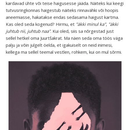
kardavad ühte või teise haigusesse jääda. Näiteks kui keegi
tutvusringkonnas haigestub näiteks rinnavähki või hoopis
aneemiasse, hakatakse endas sedasama haigust kartma.
Kas oled seda kogenud? Hirmu, et
"äkki minul ka"
,
"äkki
juhtub nii, juhtub naa"
. Kui oled, siis sa nõrgestad just
sellel hetkel oma Juurtšakrat. Ma näen seda oma töös väga
palju ja võin julgelt öelda, et igakuiselt on neid inimesi,
kellega ma sellel teemal vestlen, rohkem, kui on mul sõrmi.