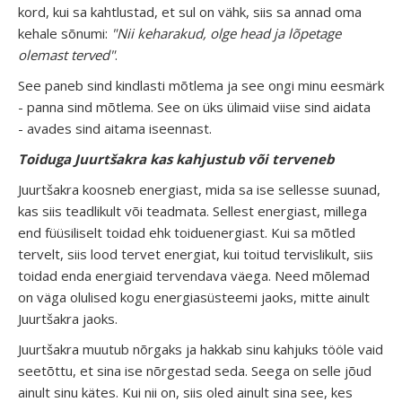
kord, kui sa kahtlustad, et sul on vähk, siis sa annad oma
kehale sõnumi:
"Nii keharakud, olge head ja lõpetage
olemast terved"
.
See paneb sind kindlasti mõtlema ja see ongi minu eesmärk
- panna sind mõtlema. See on üks ülimaid viise sind aidata
- avades sind aitama iseennast.
Toiduga Juurtšakra kas kahjustub või terveneb
Juurtšakra koosneb energiast, mida sa ise sellesse suunad,
kas siis teadlikult või teadmata. Sellest energiast, millega
end füüsiliselt toidad ehk toiduenergiast. Kui sa mõtled
tervelt, siis lood tervet energiat, kui toitud tervislikult, siis
toidad enda energiaid tervendava väega. Need mõlemad
on väga olulised kogu energiasüsteemi jaoks, mitte ainult
Juurtšakra jaoks.
Juurtšakra muutub nõrgaks ja hakkab sinu kahjuks tööle vaid
seetõttu, et sina ise nõrgestad seda. Seega on selle jõud
ainult sinu kätes. Kui nii on, siis oled ainult sina see, kes