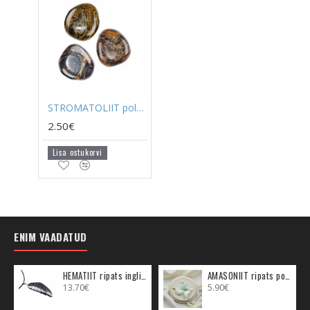
STROMATOLIIT poleeritud
2.50€
Lisa ostukorvi
ENIM VAADATUD
HEMATIIT ripats inglitiib (metall)
AMASONIIT ripats poolkuu (metall)
13.70€
5.90€