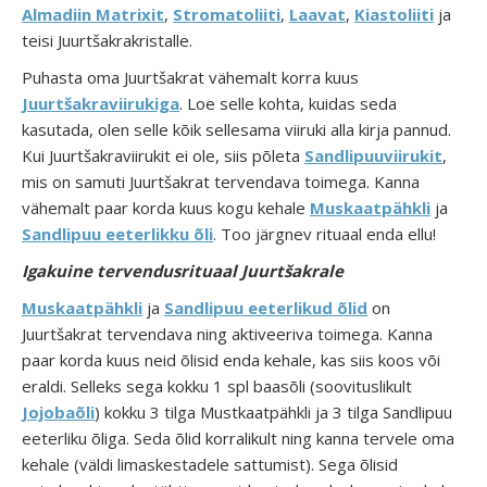
Almadiin Matrixit
,
Stromatoliiti
,
Laavat
,
Kiastoliiti
ja
teisi Juurtšakrakristalle.
Puhasta oma Juurtšakrat vähemalt korra kuus
Juurtšakraviirukiga
. Loe selle kohta, kuidas seda
kasutada, olen selle kõik sellesama viiruki alla kirja pannud.
Kui Juurtšakraviirukit ei ole, siis põleta
Sandlipuuviirukit
,
mis on samuti Juurtšakrat tervendava toimega. Kanna
vähemalt paar korda kuus kogu kehale
Muskaatpähkli
ja
Sandlipuu eeterlikku õli
. Too järgnev rituaal enda ellu!
Igakuine tervendusrituaal Juurtšakrale
Muskaatpähkli
ja
Sandlipuu eeterlikud õlid
on
Juurtšakrat tervendava ning aktiveeriva toimega. Kanna
paar korda kuus neid õlisid enda kehale, kas siis koos või
eraldi. Selleks sega kokku 1 spl baasõli (soovituslikult
Jojobaõli
) kokku 3 tilga Mustkaatpähkli ja 3 tilga Sandlipuu
eeterliku õliga. Seda õlid korralikult ning kanna tervele oma
kehale (väldi limaskestadele sattumist). Sega õlisid