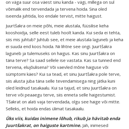
on väga suur osa väest sinu kanda - vägi, millega on sul
võimalik end tervendada ja tervena hoida. Sina oled
iseenda juhtida, loo endale tervist, mitte haigust.
Juurtšakra on meie põhi, meie alustala, füüsilise keha
kooshoidja, selle eest tuleb hoolt kanda. Kui seda ei tehta,
siis mis juhtub? Juhtub see, et meie alustala laguneb ja keha
ei suuda end koos hoida. Nii lihtne see ongi. Juurtšakra
laguneb ja tulemuseks on haigus. Kas sinu Juurtšakra on
täna terve? Sa saad sellele ise vastata. Kas sa tunned end
tervena, elujõulisena? Või vaevled mõne haiguse või
sümptomi käes? Kui sa tead, et sinu Juurtšakra pole terve,
siis alusta juba täna selle tevendamisega ning jätka kuni
oled leidnud tasakaalu. Kui sa tajud, et sinu Juurtšakra on
terve või peaaegu terve, siis enneta selle haigestumist.
Tšakrat on alati vaja tervendada, olgu see haige või mitte.
Selleks, et hoida endas ülimat tasakaalu.
Üks viis, kuidas inimene lõhub, rikub ja hävitab enda
Juurtšakrat, on haiguste kartmine.
Jah, inimesed