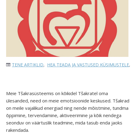
TENE ARTIKLID
,
HEA TEADA JA VASTUSED KÜSIMUSTELE
,
T
Meie Tšakrasüsteemis on kõikidel Tšakratel oma
ülesanded, need on meie emotsioonide keskused. Tšakrad
on meile vajalikud energiad ning nende mõistmine, tundma
õppimine, tervendamine, aktiveerimine ja kõik nendega
seonduv on väärtuslik teadmine, mida tasub enda jaoks
rakendada.