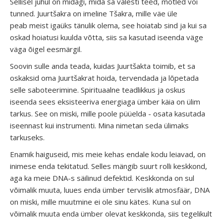
Sellisel juhul on midagi, mida sa valesti teed, mõtled või
tunned. Juurtšakra on imeline Tšakra, mille väe üle
peab meist igaüks tänulik olema, see hoiatab sind ja kui sa
oskad hoiatusi kuulda võtta, siis sa kasutad iseenda väge
väga õigel eesmärgil.
Soovin sulle anda teada, kuidas Juurtšakta toimib, et sa
oskaksid oma Juurtšakrat hoida, tervendada ja lõpetada
selle saboteerimine. Spirituaalne teadlikkus ja oskus
iseenda sees eksisteeriva energiaga ümber käia on ülim
tarkus. See on miski, mille poole püüelda - osata kasutada
iseennast kui instrumenti. Mina nimetan seda ülimaks
tarkuseks.
Enamik haiguseid, mis meie kehas endale kodu leiavad, on
inimese enda tekitatud. Selles mängib suurt rolli keskkond,
aga ka meie DNA-s säilinud defektid. Keskkonda on sul
võimalik muuta, luues enda ümber tervislik atmosfäär, DNA
on miski, mille muutmine ei ole sinu kätes. Kuna sul on
võimalik muuta enda ümber olevat keskkonda, siis tegelikult