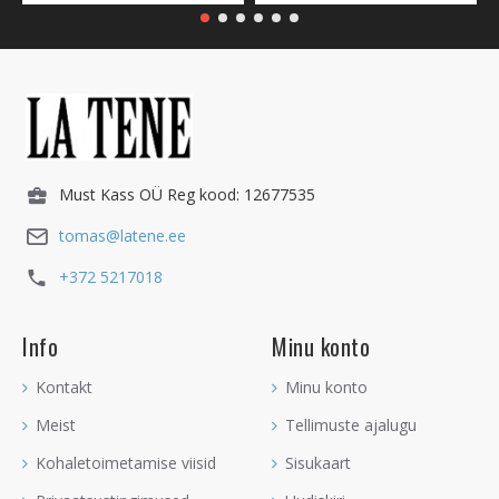
Must Kass OÜ Reg kood: 12677535
tomas@latene.ee
+372 5217018
Info
Minu konto
Kontakt
Minu konto
Meist
Tellimuste ajalugu
Kohaletoimetamise viisid
Sisukaart