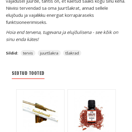
vajadusel juurde, tähtis on, et kaetud saaks kogu sinu keha.
Niiviisi tervendad sa oma Juurtšakrat, annad sellele
elujõudu ja vajalikku energiat korrapäraseks
funktsioneerimiseks.
Hoia end tervena, tugevana ja elujõulisena - see kõik on
sinu enda kätes!
Sildid:
tervis
juurtšakra
tšakrad
SEOTUD TOOTED