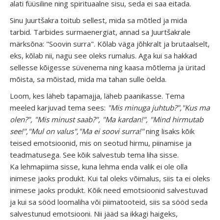
alati füüsiline ning spirituaalne sisu, seda ei saa eitada.
Sinu Juurtšakra toitub sellest, mida sa mõtled ja mida
tarbid. Tarbides surmaenergiat, annad sa Juurtšakrale
märksõna: "Soovin surra". Kõlab väga jõhkralt ja brutaalselt,
eks, kõlab nii, nagu see oleks rumalus. Aga kui sa hakkad
sellesse kõigesse süvenema ning kaasa mõtlema ja üritad
mõista, sa mõistad, mida ma tahan sulle öelda.
Loom, kes läheb tapamajja, läheb paanikasse. Tema
meeled karjuvad tema sees:
"Mis minuga juhtub?","Kus ma
olen?", "Mis minust saab?", "Ma kardan!", "Mind hirmutab
see!","Mul on valus","Ma ei soovi surra!"
ning lisaks kõik
teised emotsioonid, mis on seotud hirmu, piinamise ja
teadmatusega. See kõik salvestub tema liha sisse.
Ka lehmapiima sisse, kuna lehma enda valik ei ole olla
inimese jaoks produkt. Kui tal oleks võimalus, siis ta ei oleks
inimese jaoks produkt. Kõik need emotsioonid salvestuvad
ja kui sa sööd loomaliha või piimatooteid, siis sa sööd seda
salvestunud emotsiooni. Nii jääd sa ikkagi haigeks,