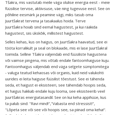
Tšakra, mis vastutab meile väga olulise energia eest - meie
füüsilise tervise, aktiivsuse, väe ning tugevuse eest. See on
põhiline eesmärk ja peamine vägi, miks tasub oma
Juurtšakrat tervena ja tasakaalus hoida. Terve
Juurtšakra hoiab sind eemal haigustest, ja kui rääkida
haigustest, siis ükskõik, millistest haigustest.
Selles kehas, kus on haigus, on Juurtšakra haavatud, see ei
tööta korralikult ja seal on blokaade, mis ei lase Juurtšakral
toimida. Selline Tšakra väljendab end füüsiliste haigustena
või vaimse pingena, mis võtab endale fantoomhaiguse kuju.
Fantoomhaigus väljendab end väga selgete sümptomitega
- valuga teatud kehaosas või organis, kuid neid valukohti
uurides ei leita haiguse füüsilist tõestust. See ei tähenda
seda, et haigust ei eksisteeri, see tähendab hoopis seda,
et haigus hakkab endale kuju looma, see eksisteerib veel
Juurtšakras energiatasandil. See on kui keha appihüüe, kus
ta palub sind: "Ravi mind!","Vabasta end stressist!",
"Lõpeta see või see või hoopis see, sa piinad oma keha!".