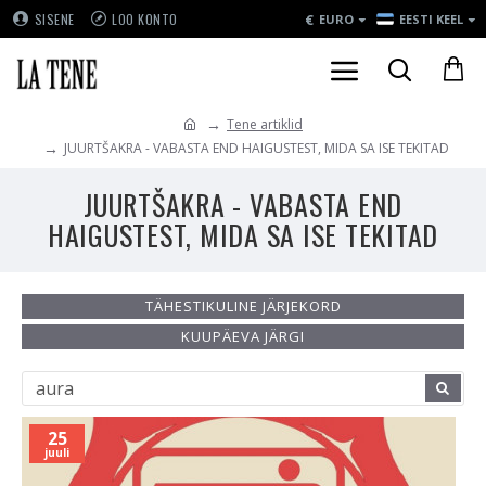
€
SISENE
LOO KONTO
EURO
EESTI KEEL
Tene artiklid
JUURTŠAKRA - VABASTA END HAIGUSTEST, MIDA SA ISE TEKITAD
JUURTŠAKRA - VABASTA END
HAIGUSTEST, MIDA SA ISE TEKITAD
TÄHESTIKULINE JÄRJEKORD
KUUPÄEVA JÄRGI
25
juuli