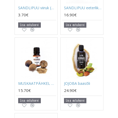
SANDLIPUU viiruk (20 tk pakis)
SANDLIPUU eeterlik õli
3.70€
16.90€
Lisa ostukorvi
Lisa ostukorvi
MUSKAATPÄHKEL eeterlik õli
JOJOBA baasõli
15.70€
24.90€
Lisa ostukorvi
Lisa ostukorvi