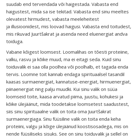
suudab end tervendada või haigestada. Vabasta end
haigustest, mida sa ise tekitad. Vabasta end sinu meeltes
olevatest hirmudest, vabasta meeleheitest
ja illusioonidest, mis loovad haigusi. Vabasta end toitudest,
mis rikuvad Juurtšakrat ja asenda need eluenergiat andva
toiduga.
Vabane kõigest loomsest. Loomalihas on tõesti proteiine,
valku, rasvu ja kõike muud, ma ei eitagi seda. Kuid sinu
toiduvalik ei saa olla poolhea või poolhalb, et tagada enda
tervis. Loomne toit kannab endaga spirituaalsel tasandil
kaasas surmaenergiat, kannatuse-energiat, hirmuenergiat,
piinaenergiat ning palju muudki. Kui sinu valik on süüa
loomseid toite, kaasa arvatud piima, juustu, kohukesi ja
kõike ülejäänut, mida toodetakse loomsetest saadustest,
siis sinu spirituaalne valik on toita oma Juurtšakrat
surmaenergiaga. Sinu füüsiline valik on toita enda keha
proteiini, valgu ja kõige ülejäänud koostisosadega, mis on
nende füüsiliseks sisuks. See on sinu toiduvalik ja sellel on