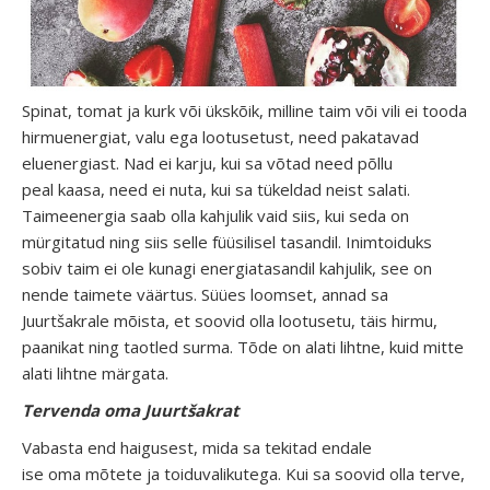
Spinat, tomat ja kurk või ükskõik, milline taim või vili ei tooda
hirmuenergiat, valu ega lootusetust, need pakatavad
eluenergiast. Nad ei karju, kui sa võtad need põllu
peal kaasa, need ei nuta, kui sa tükeldad neist salati.
Taimeenergia saab olla kahjulik vaid siis, kui seda on
mürgitatud ning siis selle füüsilisel tasandil. Inimtoiduks
sobiv taim ei ole kunagi energiatasandil kahjulik, see on
nende taimete väärtus. Süües loomset, annad sa
Juurtšakrale mõista, et soovid olla lootusetu, täis hirmu,
paanikat ning taotled surma. Tõde on alati lihtne, kuid mitte
alati lihtne märgata.
Tervenda oma Juurtšakrat
Vabasta end haigusest, mida sa tekitad endale
ise oma mõtete ja toiduvalikutega. Kui sa soovid olla terve,