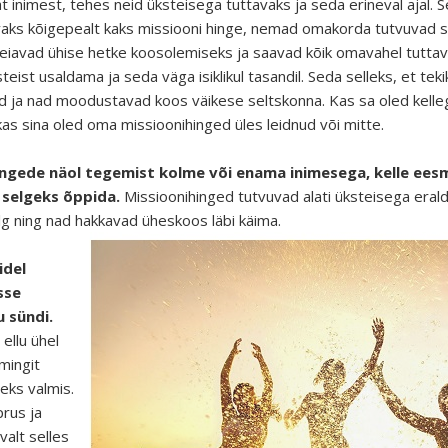
t inimest, tehes neid üksteisega tuttavaks ja seda erineval ajal.
vaks kõigepealt kaks missiooni hinge, nemad omakorda tutvuvad s
d leiavad ühise hetke koosolemiseks ja saavad kõik omavahel tuttava
eist usaldama ja seda väga isiklikul tasandil. Seda selleks, et te
 ja nad moodustavad koos väikese seltskonna. Kas sa oled kellegag
 kas sina oled oma missioonihinged üles leidnud või mitte.
ingede näol tegemist kolme või enama inimesega, kelle ee
 selgeks õppida.
Missioonihinged tutvuvad alati üksteisega eraldi
lg ning nad hakkavad üheskoos läbi käima.
idel
sse
u sündi.
ellu ühel
mingit
eks valmis.
prus ja
valt selles