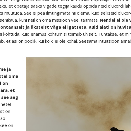
leks, et õpetaja saaks vigade tegija kaudu õppida neid olukordi l
 muutuda. See ei pea ilmtingimata nii olema, kuid selliseid olukor
senikaua, kuni neil on oma missioon veel täitmata.
Nendel ei ole 
taanselt ja üksteist väga ei igatseta. Kuid alati on huvit
i kohtuda, kuid enamus kohtumisi toimub ühiselt. Tuntakse, et min
eb, et asi on poolik, kui kõiki ei ole kohal. Seesama intuitsioon anna
,
me ja
astel oma
d on
 ära, et
 see aeg
uhetel
st on
vad
 See on