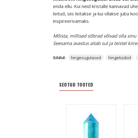
enda ellu. Kui neid kristalle kannavad ü
leitud, siis leitakse ja kui ollakse jub
inspireerivamaks.
Mõista, millised sõbrad võivad olla sinu 
Seesama avastus aitab sul ja teistel kiir
Sildid:
hingesugulased
hingetüübid
SEOTUD TOOTED