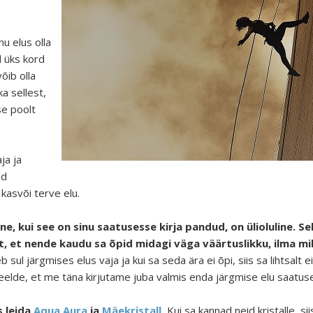
u elus olla
d üks kord
õib olla
a sellest,
se poolt
ja ja
ed
kasvõi terve elu.
, kui see on sinu saatusesse kirja pandud, on ülioluline. Se
st, et nende kaudu sa õpid midagi väga väärtuslikku, ilma mill
 sul järgmises elus vaja ja kui sa seda ära ei õpi, siis sa lihtsalt
eelde, et me täna kirjutame juba valmis enda järgmise elu saatus
s leida
Aqua Aura
ja
Mäekristall
.
Kui sa kannad neid kristalle, s