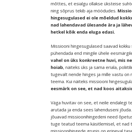
mõttes, et esialgu ollakse üksteise suh
ning sõprus tekib aja möödudes.
Missio
hingesugulased ei ole mõeldud kokk
nad lahendavad ülesande ära ja lähe
hetkel kõik enda eluga edasi.
Missiooni hingesugulased saavad kokku s
pühendada end mingile ühele eesmärgil
vahel on üks konkreetne huvi, mis n
hoiab
, näiteks üks ja sama eriala, polii
tugevalt nende hinges ja mille vastu on
teema. Kui näiteks missiooni hingesugulast
eesmärk on see, et nad koos aitaksid
Väga huvitav on see, et neile endalegi 
arutada ja enda sees lahenduseni jõuda.
jõuavad missioonihingedeni need õpetus
tuge teatud teema käsitlemisel, et nad t
missioonihingede grupis on erineval tase