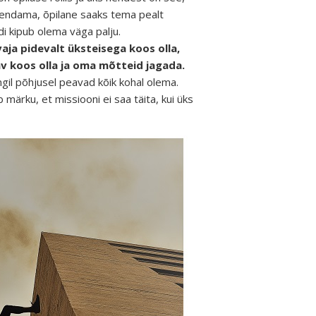
ahendama, õpilane saaks tema pealt
di kipub olema väga palju.
vaja pidevalt üksteisega koos olla,
av koos olla ja oma mõtteid jagada.
gil põhjusel peavad kõik kohal olema.
b märku, et missiooni ei saa täita, kui üks