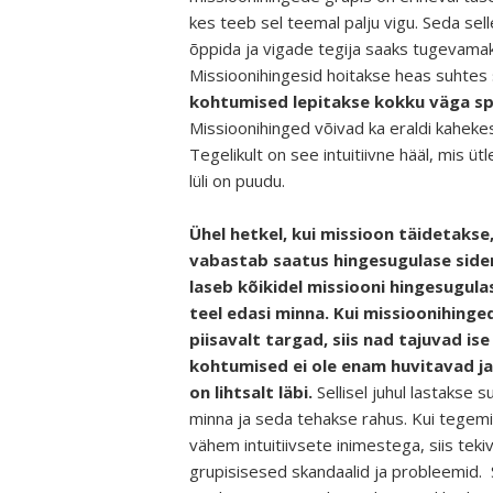
kes teeb sel teemal palju vigu. Seda sel
õppida ja vigade tegija saaks tugevamaks
Missioonihingesid hoitakse heas suhtes 
kohtumised lepitakse kokku väga spon
Missioonihinged võivad ka eraldi kahekes
Tegelikult on see intuitiivne hääl, mis ütl
lüli on puudu.
Ühel hetkel, kui missioon täidetakse
vabastab saatus hingesugulase side
laseb kõikidel missiooni hingesugul
teel edasi minna. Kui missioonihinge
piisavalt targad, siis nad tajuvad ise
kohtumised ei ole enam huvitavad ja
on lihtsalt läbi.
Sellisel juhul lastakse s
minna ja seda tehakse rahus. Kui tegemi
vähem intuitiivsete inimestega, siis teki
grupisisesed skandaalid ja probleemid.