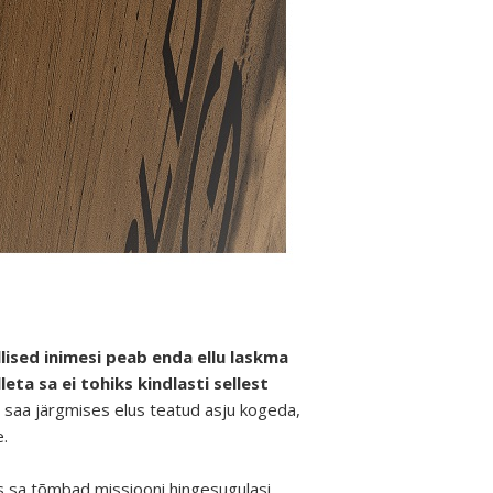
llised inimesi peab enda ellu laskma
eta sa ei tohiks kindlasti sellest
 ei saa järgmises elus teatud asju kogeda,
e.
iis sa tõmbad missiooni hingesugulasi