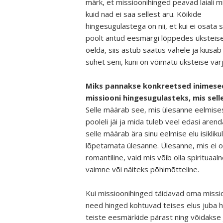
märk, et missioonihinged peavad laiali 
kuid nad ei saa sellest aru. Kõikide
hingesugulastega on nii, et kui ei osata 
poolt antud eesmärgi lõppedes üksteises
öelda, siis astub saatus vahele ja kiusa
suhet seni, kuni on võimatu üksteise varj
Miks pannakse konkreetsed inimese
missiooni hingesugulasteks, mis sel
Selle määrab see, mis ülesanne eelmise
pooleli jäi ja mida tuleb veel edasi aren
selle määrab ära sinu eelmise elu isiklikul
lõpetamata ülesanne. Ülesanne, mis ei o
romantiline, vaid mis võib olla spirituaaln
vaimne või näiteks põhimõtteline.
Kui missioonihinged täidavad oma missioo
need hinged kohtuvad teises elus juba 
teiste eesmärkide pärast ning võidakse 