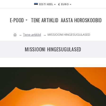
€
EESTI KEEL
EURO
E-POOD
TENE ARTIKLID
AASTA HOROSKOOBID
Tene artiklid
MISSIOONI HINGESUGULASED
MISSIOONI HINGESUGULASED