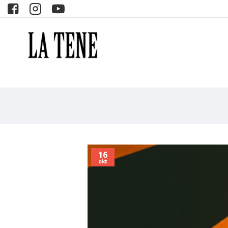
16
okt