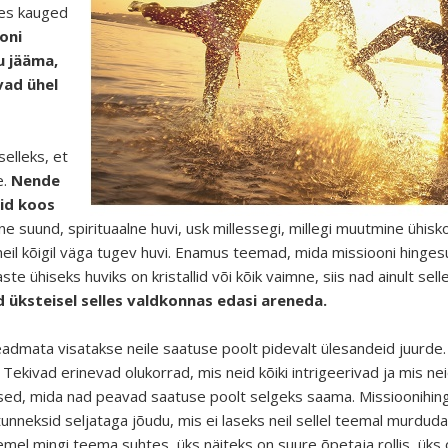
tes kauged
oni
u jääma,
vad ühel
elleks, et
e.
Nende
eid koos
tiline suund, spirituaalne huvi, usk millessegi, millegi muutmine üh
 neil kõigil väga tugev huvi. Enamus teemad, mida missiooni hing
e ühiseks huviks on kristallid või kõik vaimne, siis nad ainult sell
 üksteisel selles valdkonnas edasi areneda.
teadmata visatakse neile saatuse poolt pidevalt ülesandeid juurde
 Tekivad erinevad olukorrad, mis neid kõiki intrigeerivad ja mis 
ed, mida nad peavad saatuse poolt selgeks saama. Missioonihinge
unneksid seljataga jõudu, mis ei laseks neil sellel teemal murduda
mel mingi teema suhtes, üks näiteks on suure õpetaja rollis, üks o