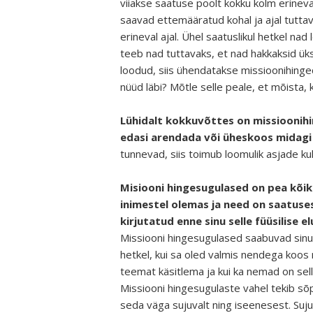
viiakse saatuse poolt kokku kolm erineva
saavad ettemääratud kohal ja ajal tutta
erineval ajal. Ühel saatuslikul hetkel na
teeb nad tuttavaks, et nad hakkaksid ükst
loodud, siis ühendatakse missioonihinged
nüüd läbi? Mõtle selle peale, et mõista,
Lühidalt kokkuvõttes on missioonih
edasi arendada või üheskoos midagi
tunnevad, siis toimub loomulik asjade ku
Misiooni hingesugulased on pea kõik
inimestel olemas ja need on saatuse
kirjutatud enne sinu selle füüsilise el
Missiooni hingesugulased saabuvad sinu 
hetkel, kui sa oled valmis nendega koos 
teemat käsitlema ja kui ka nemad on sell
Missiooni hingesugulaste vahel tekib sõ
seda väga sujuvalt ning iseenesest. Suju