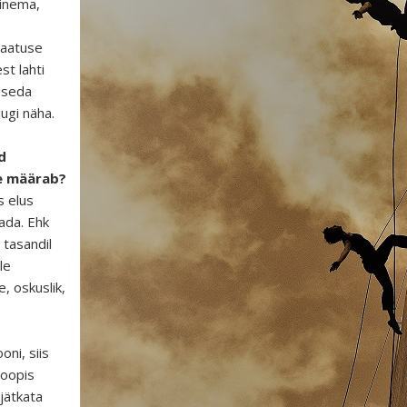
minema,
saatuse
t lahti
b seda
ugi näha.
d
le määrab?
s elus
dada. Ehk
 tasandil
le
e, oskuslik,
ni, siis
hoopis
jätkata