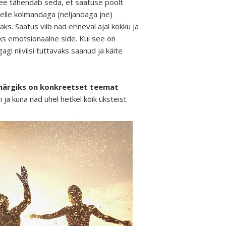
 See tähendab seda, et saatuse poolt
elle kolmandaga (neljandaga jne)
ks. Saatus viib nad erineval ajal kokku ja
kiks emotsionaalne side. Kui see on
i niiviisi tuttavaks saanud ja käite
smärgiks on konkreetset teemat
 ja kuna nad ühel hetkel kõik üksteist