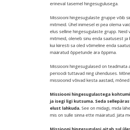
erineval tasemel hingesugulusega.
Missiooni hingesugulaste gruppe võib sin
mitmeid. Ühel inimesel ei pea olema vai
elus selline hingesugulaste grupp. Neid v
mitmeid, oleneb sinu enda saatusest ja k
kui kiiresti sa oled võimeline enda saatu
määratud õppetunde ära õppima.
Missiooni hingesugulased on teadmata a
perioodi tuttavad ning ühenduses. Mõn
missioonid võivad kesta aastaid, mõned 
Missiooni hingesugulastega kohtumine
ja isegi ligi kutsuma. Seda sellepära
elust lahkuda.
See on midagi, mida läheb
mis on sulle sinna ette määratud. Jäta m
Missiooni hingesugulasi aitab sul üle