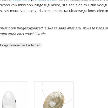
heskoos kõik missiooni hingesugulased, siis see side muutub veelgi
a koos, siis muutuvad õpingud võimsamaks. Ka üksteisega koos olem
missiooni hingesugulased ja siis sa saad alles aru, miks te koos o
emini enda elus edasi liikuda.
hingedevahelised sidemed