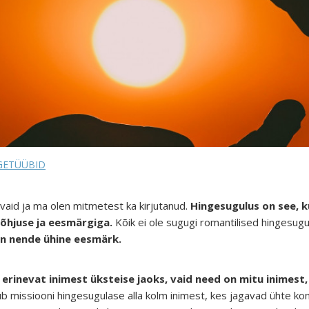
GETÜÜBID
vaid ja ma olen mitmetest ka kirjutanud.
Hingesugulus on see, k
õhjuse ja eesmärgiga.
Kõik ei ole sugugi romantilised hingesug
on nende ühine eesmärk.
 erinevat inimest üksteise jaoks, vaid need on mitu inimest,
lub missiooni hingesugulase alla kolm inimest, kes jagavad ühte kon