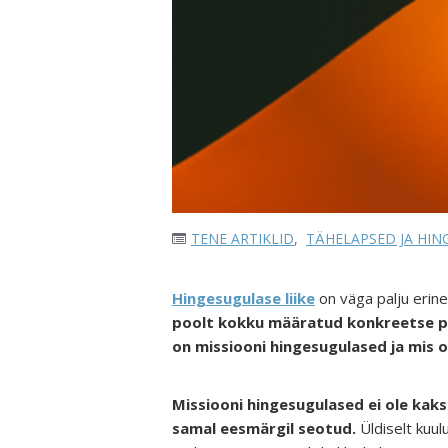
TENE ARTIKLID
,
TÄHELAPSED JA HIN
Hingesugulase liike
on väga palju erine
poolt kokku määratud konkreetse p
on missiooni hingesugulased ja mis 
Missiooni hingesugulased ei ole kaks
samal eesmärgil seotud.
Üldiselt kuu