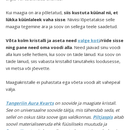
Kui maagia on ära põletatud,
siis kustuta küünal nii, et
lükka küünlaleek vaha sisse
. Niiviisi lõpetatakse selle
maagia tegemine ära ja soov on sellega teele saadetud.
Võta kolm kristalli ja aseta need
valge koti
/riide sisse
ning pane need oma voodi alla
. Need jäävad sinu voodi
alla kuni selle hetkeni, kui soov on täide läinud. Kui soov on
täide läinud, siis vabasta kristallid tänutäheks loodusesse,
vii metsa või jõevette.
Maagiakristalle ei puhastata ega võeta voodi alt vahepeal
välja.
Tangeriin Aura Kvarts
on soovide ja maagiate kristall.
See on universaalne soovide täitja, mis tähendab seda, et
sellel on oskus täita soove igas valdkonnas.
P
iltjaspis
aitab
soovil materialiseeruda ehk füüsiliseks muutuda ja