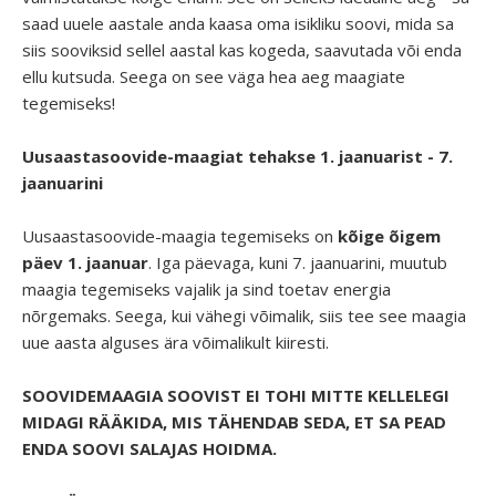
saad uuele aastale anda kaasa oma isikliku soovi, mida sa
siis sooviksid sellel aastal kas kogeda, saavutada või enda
ellu kutsuda. Seega on see väga hea aeg maagiate
tegemiseks!
Uusaastasoovide-maagiat tehakse 1. jaanuarist - 7.
jaanuarini
Uusaastasoovide-maagia tegemiseks on
kõige õigem
päev 1. jaanuar
. Iga päevaga, kuni 7. jaanuarini, muutub
maagia tegemiseks vajalik ja sind toetav energia
nõrgemaks. Seega, kui vähegi võimalik, siis tee see maagia
uue aasta alguses ära võimalikult kiiresti.
SOOVIDEMAAGIA SOOVIST EI TOHI MITTE KELLELEGI
MIDAGI RÄÄKIDA, MIS TÄHENDAB SEDA, ET SA PEAD
ENDA SOOVI SALAJAS HOIDMA.