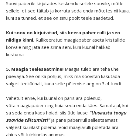
Soovi paberile kirjutades keskendu sellele soovile, mõtle
sellele, et see täitub ja korruta seda enda mõtetes nii kaua,
kuni sa tunned, et see on sinu poolt teele saadetud.
Kui soov on kirjutatud, siis keera paber rulli ja seo
niidiga kinni.
Rullikeeratud maagiapaber aseta kristallide
kõrvale ning jäta see sinna seni, kuni küünal hakkab
kustuma.
5
.
Maagia teelesaatmine!
Maagia tuleb ära teha ühe
päevaga. See on ka põhjus, miks ma soovitan kasutada
valget teeküünalt, kuna selle põlemise aeg on 3-4 tundi.
Vahetult enne, kui küünal on päris ära põlenud,
võta maagiapaber ning hoia seda enda käes. Samal ajal, kui
sa seda enda käes hoiad, siis ütle lause
"Uusaasta toogu
soovide täitumist!"
ja pane paberirull sellestsamast
valgest küünlast põlema. Võid maagiarulli põletada ära
ahjus või tulekindlas anumas.