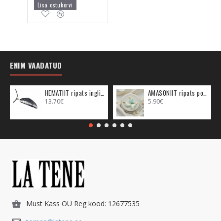
Lisa ostukorvi
ENIM VAADATUD
HEMATIIT ripats inglitiib (metall)
AMASONIIT ripats poolkuu (metall)
13.70€
5.90€
Must Kass OÜ Reg kood: 12677535