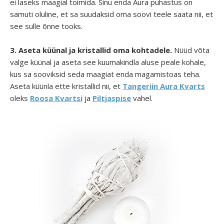
ei laseks maagial toimida. Sinu enda Aura puhastus on
samuti oluline, et sa suudaksid oma soovi teele saata nii, et
see sulle õnne tooks.
3.
Aseta küünal ja kristallid oma kohtadele.
Nüüd võta
valge küünal ja aseta see kuumakindla aluse peale kohale,
kus sa sooviksid seda maagiat enda magamistoas teha.
Aseta küünla ette kristallid nii, et
Tangeriin Aura Kvarts
oleks
Roosa Kvartsi
ja
Piltjaspise
vahel.