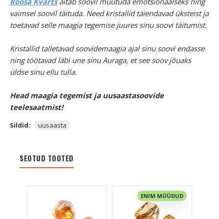
Roosa Kvarts
aitab soovil muutuda emotsionaalseks ning
vaimsel soovil täituda. Need kristallid täiendavad üksteist ja
toetavad selle maagia tegemise juures sinu soovi täitumist.
Kristallid talletavad soovidemaagia ajal sinu soovi endasse
ning töötavad läbi une sinu Auraga, et see soov jõuaks
üldse sinu ellu tulla.
Head maagia tegemist ja uusaastasoovide
teelesaatmist!
Sildid:
uusaasta
SEOTUD TOOTED
ENIM MÜÜDUD