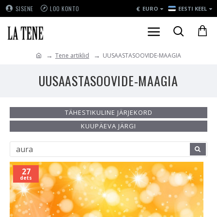
€
SISENE
LOO KONTO
EURO
EESTI KEEL
Tene artiklid
UUSAASTASOOVIDE-MAAGIA
UUSAASTASOOVIDE-MAAGIA
TÄHESTIKULINE JÄRJEKORD
KUUPÄEVA JÄRGI
27
dets