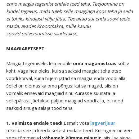
enne maagia tegemist endale teed teha. Teejoomine on
kindel tegevus, mida tuleb selle maagiaga koos teha ja seda
ei tohiks kindlasti välja jätta. Tee aitab sul enda soovi teele
saada, avades Kroontšakra, mille kaudu
soovid universumisse saadetakse.
MAAGIARETSEPT:
Maagia tegemiseks leia endale
oma magamistoas
sobiv
koht. Väga hea oleks, kui sa saaksid maagiat teha otse
voodi kõrval, kuna hiljem jätad sa maagia enda voodi alla.
Sellel on olemas ka oma põhjus: kui sa magad, siis on
võimalik erinevaid maagiaid sinu Aurasse suunata ja
sellepärast jäetakse paljud maagiad voodi alla, et need
saaksid sinuga salaja tööd teha.
1.
Valmista endale teed!
Esmalt võta
ingverijuur
,
tükelda see ja keeda sellest endale teed. Kui ingver on vee
sees tõmmanud
vähemalt kümme minutit
, siis lisa sinna