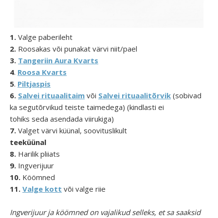
1.
Valge paberileht
2.
Roosakas või punakat värvi niit/pael
3.
Tangeriin Aura Kvarts
4
.
Roosa Kvarts
5
.
Piltjaspis
6.
Salvei rituaalitaim
või
Salvei rituaalitõrvik
(sobivad
ka segutõrvikud teiste taimedega) (kindlasti ei
tohiks seda asendada viirukiga)
7.
Valget värvi küünal, soovituslikult
teeküünal
8.
Harilik pliiats
9.
Ingverijuur
10.
Köömned
11.
Valge kott
või valge riie
Ingverijuur ja köömned on vajalikud selleks, et sa saaksid