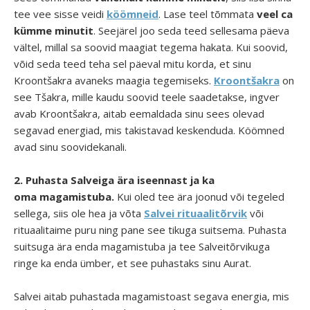
tee vee sisse veidi
köömneid
. Lase teel tõmmata
veel ca
kümme minutit
. Seejärel joo seda teed sellesama päeva
vältel, millal sa soovid maagiat tegema hakata. Kui soovid,
võid seda teed teha sel päeval mitu korda, et sinu
Kroontšakra avaneks maagia tegemiseks.
Kroontšakra
on
see Tšakra, mille kaudu soovid teele saadetakse, ingver
avab Kroontšakra, aitab eemaldada sinu sees olevad
segavad energiad, mis takistavad keskenduda. Köömned
avad sinu soovidekanali.
2.
Puhasta Salveiga ära iseennast ja ka
oma magamistuba.
Kui oled tee ära joonud või tegeled
sellega, siis ole hea ja võta
Salvei rituaalitõrvik
või
rituaalitaime puru
ning pane see tikuga suitsema. Puhasta
suitsuga ära enda magamistuba ja tee Salveitõrvikuga
ringe ka enda ümber, et see puhastaks sinu Aurat.
Salvei aitab puhastada magamistoast segava energia, mis