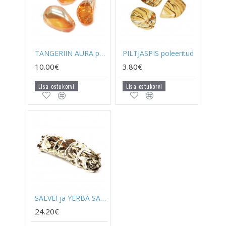
TANGERIIN AURA poleeritud
PILTJASPIS poleeritud
10.00€
3.80€
Lisa ostukorvi
Lisa ostukorvi
SALVEI ja YERBA SANTA rituaalitõrvik
24.20€