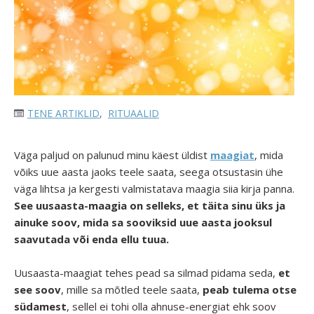
TENE ARTIKLID
,
RITUAALID
Väga paljud on palunud minu käest üldist
maagiat
, mida
võiks uue aasta jaoks teele saata, seega otsustasin ühe
väga lihtsa ja kergesti valmistatava maagia siia kirja panna.
See uusaasta-maagia on selleks, et täita sinu üks ja
ainuke soov, mida sa sooviksid uue aasta jooksul
saavutada või enda ellu tuua.
Uusaasta-maagiat tehes pead sa silmad pidama seda,
et
see soov
, mille sa mõtled teele saata,
peab tulema otse
südamest
, sellel ei tohi olla ahnuse-energiat ehk soov