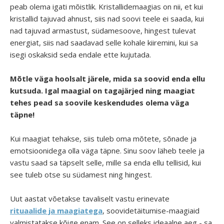
peab olema igati mõistlik. Kristallidemaagias on nii, et kui
kristallid tajuvad ahnust, siis nad soovi teele ei saada, kui
nad tajuvad armastust, südamesoove, hingest tulevat
energiat, siis nad saadavad selle kohale kiiremini, kui sa
isegi oskaksid seda endale ette kujutada.
Mõtle väga hoolsalt järele, mida sa soovid enda ellu
kutsuda. Igal maagial on tagajärjed ning maagiat
tehes pead sa soovile keskendudes olema väga
täpne!
Kui maagiat tehakse, siis tuleb oma mõtete, sõnade ja
emotsioonidega olla väga täpne. Sinu soov läheb teele ja
vastu saad sa täpselt selle, mille sa enda ellu tellisid, kui
see tuleb otse su südamest ning hingest.
Uut aastat võetakse tavaliselt vastu erinevate
rituaalide ja maagiatega
, soovidetäitumise-maagiaid
valmistatakse kõige enam. See on selleks ideaalne aeg - sa