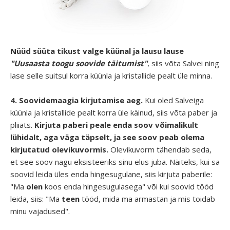
Nüüd süüta tikust valge küünal ja lausu lause
"Uusaasta toogu soovide täitumist"
, siis võta Salvei ning
lase selle suitsul korra küünla ja kristallide pealt üle minna.
4.
Soovidemaagia kirjutamise aeg.
Kui oled Salveiga
küünla ja kristallide pealt korra üle käinud, siis võta paber ja
pliiats.
Kirjuta paberi peale enda soov võimalikult
lühidalt, aga väga täpselt, ja see soov peab olema
kirjutatud olevikuvormis.
Olevikuvorm tähendab seda,
et see soov nagu eksisteeriks sinu elus juba. Näiteks, kui sa
soovid leida üles enda hingesugulane, siis kirjuta paberile:
"Ma
olen
koos enda hingesugulasega" või kui soovid tööd
leida, siis: "Ma
teen
tööd, mida ma armastan ja mis toidab
minu vajadused".