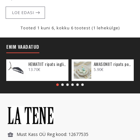
LOE EDASI
Tooted 1 kuni 6, kokku 6 tootest (1 lehekülge)
ENIM VAADATUD
HEMATIIT ripats inglitiib (metall)
AMASONIIT ripats poolkuu (metall)
13.70€
5.90€
Must Kass OÜ Reg kood: 12677535