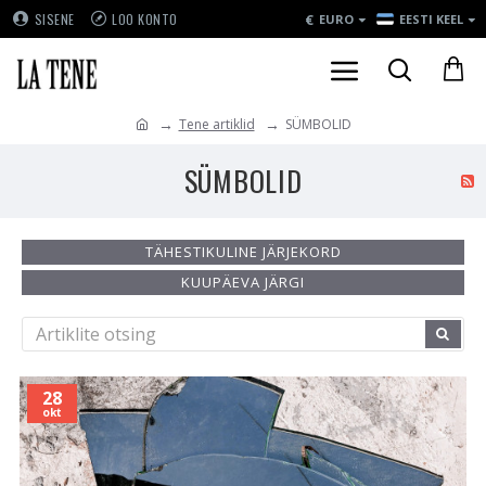
€
SISENE
LOO KONTO
EURO
EESTI KEEL
Tene artiklid
SÜMBOLID
SÜMBOLID
TÄHESTIKULINE JÄRJEKORD
KUUPÄEVA JÄRGI
28
okt