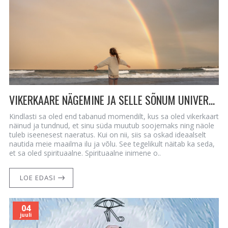
VIKERKAARE NÄGEMINE JA SELLE SÕNUM UNIVERSUMILT
Kindlasti sa oled end tabanud momendilt, kus sa oled vikerkaart
näinud ja tundnud, et sinu süda muutub soojemaks ning näole
tuleb iseenesest naeratus. Kui on nii, siis sa oskad ideaalselt
nautida meie maailma ilu ja võlu. See tegelikult näitab ka seda,
et sa oled spirituaalne. Spirituaalne inimene o..
LOE EDASI
04
juuli