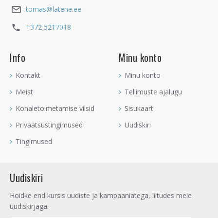
tomas@latene.ee
+372 5217018
Info
Minu konto
Kontakt
Minu konto
Meist
Tellimuste ajalugu
Kohaletoimetamise viisid
Sisukaart
Privaatsustingimused
Uudiskiri
Tingimused
Uudiskiri
Hoidke end kursis uudiste ja kampaaniatega, liitudes meie
uudiskirjaga.