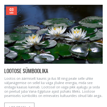
03
okt
LOOTOSE SÜMBOOLIKA
Lootos on äärmiselt kaunis ja ilus lill ning peale selle uhke
väljanägemise on sellel ka väga jõuline energia, mida see
endaga kaasas kannab. Lootosel on väga pikk ajalugu ja seda
on peetud juba Vana-Egiptuse ajast pühaks lilleks. Lootose
peamiseks sümboliks on erinevates kultuurides olnud läbi aega..