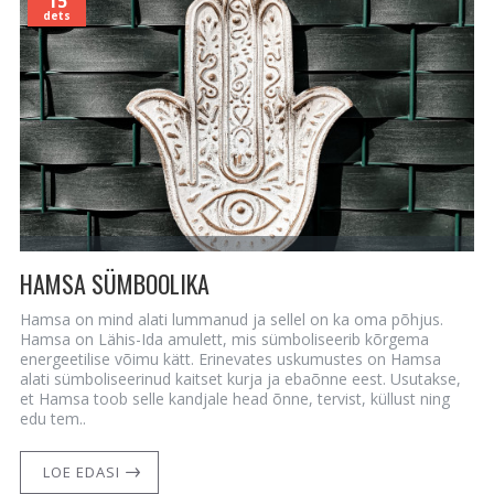
15
dets
HAMSA SÜMBOOLIKA
Hamsa on mind alati lummanud ja sellel on ka oma põhjus.
Hamsa on Lähis-Ida amulett, mis sümboliseerib kõrgema
energeetilise võimu kätt. Erinevates uskumustes on Hamsa
alati sümboliseerinud kaitset kurja ja ebaõnne eest. Usutakse,
et Hamsa toob selle kandjale head õnne, tervist, küllust ning
edu tem..
LOE EDASI