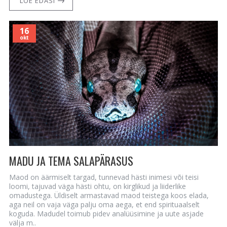
LOE EDASI
16
okt
MADU JA TEMA SALAPÄRASUS
Maod on äärmiselt targad, tunnevad hästi inimesi või teisi
loomi, tajuvad väga hästi ohtu, on kirglikud ja liiderlike
omadustega. Üldiselt armastavad maod teistega koos elada,
aga neil on vaja väga palju oma aega, et end spirituaalselt
koguda. Madudel toimub pidev analüüsimine ja uute asjade
välja m..