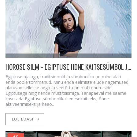
HOROSE SILM - EGIPTUSE IIDNE KAITSESÜMBOL JA SELLE TÄHENDUS
Egiptuse ajalugu, traditsioonid ja sümboolika on mind alati
enda poole tõmmanud. Minu enda eelmiste elude nägemused
ulatuvad sellesse aega ja seetõttu on mul tohutu side
Egiptusega ning nende müstitsismiga. Tänapäeval me saame
kasutada Egiptuse sümboolikat enesekaitseks, õnne
aktiveerimiseks ja heao..
LOE EDASI