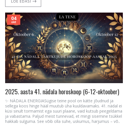
LOE EDASI
04
okt
2025. aasta 41. nädala horoskoop (6-12-oktoober)
✨ NÄDALA ENERGIASügise teine pool on kätte jõudnud ja
sellega koos hinge hääl muutub üha kuuldavamaks. 41. nädal ei
küsi sinult tormamist ega suuri plaane, vaid kutsub peegeldama
ja vabastama. Paljud meist tunnevad, et mingi sisemine tsükkel
hakkab sulguma. See võib olla suhe, uskumus, harjumus – võ..