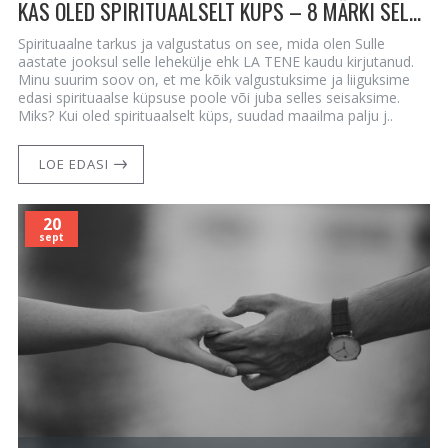
KAS OLED SPIRITUAALSELT KÜPS – 8 MÄRKI SELLE KOHTA
Spirituaalne tarkus ja valgustatus on see, mida olen Sulle
aastate jooksul selle lehekülje ehk LA TENE kaudu kirjutanud.
Minu suurim soov on, et me kõik valgustuksime ja liiguksime
edasi spirituaalse küpsuse poole või juba selles seisaksime.
Miks? Kui oled spirituaalselt küps, suudad maailma palju j..
LOE EDASI
20
sept