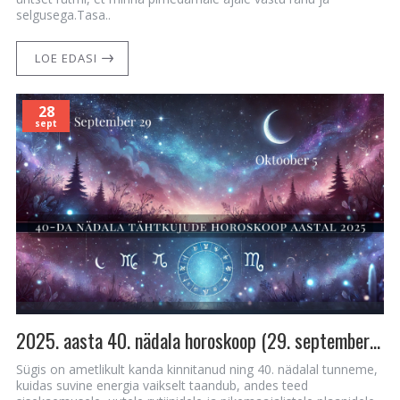
selgusega.Tasa..
LOE EDASI
28
sept
2025. aasta 40. nädala horoskoop (29. september – 5. oktoober)
Sügis on ametlikult kanda kinnitanud ning 40. nädalal tunneme,
kuidas suvine energia vaikselt taandub, andes teed