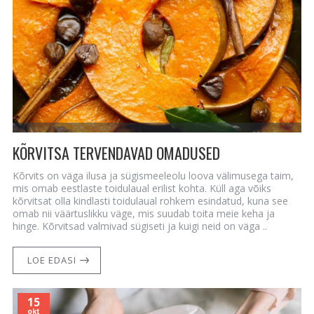
KÕRVITSA TERVENDAVAD OMADUSED
Kõrvits on väga ilusa ja sügismeeleolu loova välimusega taim,
mis omab eestlaste toidulaual erilist kohta. Küll aga võiks
kõrvitsat olla kindlasti toidulaual rohkem esindatud, kuna see
omab nii väärtuslikku väge, mis suudab toita meie keha ja
hinge. Kõrvitsad valmivad sügiseti ja kuigi neid on väga ..
LOE EDASI
15
okt