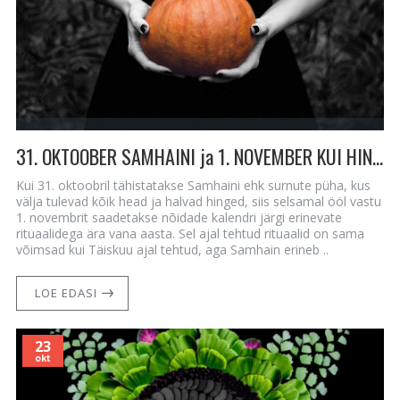
31. OKTOOBER SAMHAINI ja 1. NOVEMBER KUI HINGEDE RAHU AEG
Kui 31. oktoobril tähistatakse Samhaini ehk surnute püha, kus
välja tulevad kõik head ja halvad hinged, siis selsamal ööl vastu
1. novembrit saadetakse nõidade kalendri järgi erinevate
rituaalidega ära vana aasta. Sel ajal tehtud rituaalid on sama
võimsad kui Täiskuu ajal tehtud, aga Samhain erineb ..
LOE EDASI
23
okt