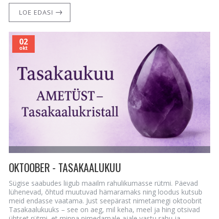
LOE EDASI
02
okt
OKTOOBER - TASAKAALUKUU
Sügise saabudes liigub maailm rahulikumasse rütmi. Päevad
lühenevad, õhtud muutuvad hämaramaks ning loodus kutsub
meid endasse vaatama. Just seepärast nimetamegi oktoobrit
Tasakaalukuuks – see on aeg, mil keha, meel ja hing otsivad
ühtset rütmi, et minna pimedamale ajale vastu rahu ja