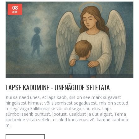
08
okt
LAPSE KADUMINE - UNENÄGUDE SELETAJA
Kui sa näed unes, et laps kaob, siis on see märk sügavast
hingelisest hirmust või sisemisest segadusest, mis on seotud
millegi väga kallihinnalise või olulisega sinu elus. Laps
sümboliseerib puhtust, lootust, usaldust ja uut algust. Tema
kadumine viitab sellele, et oled kaotamas või kardad kaotada
m..