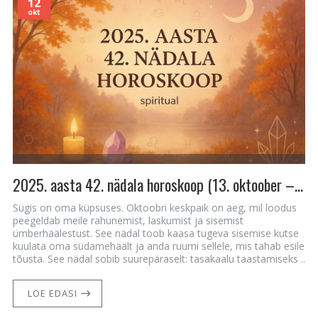
12
okt
2025. aasta 42. nädala horoskoop (13. oktoober – 19. oktoober)
Sügis on oma küpsuses. Oktoobri keskpaik on aeg, mil loodus
peegeldab meile rahunemist, laskumist ja sisemist
ümberhäälestust. See nädal toob kaasa tugeva sisemise kutse
kuulata oma südamehäält ja anda ruumi sellele, mis tahab esile
tõusta. See nädal sobib suurepäraselt: tasakaalu taastamiseks ..
LOE EDASI