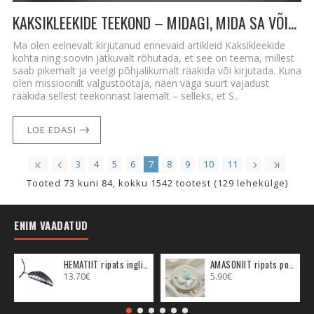
KAKSIKLEEKIDE TEEKOND – MIDAGI, MIDA SA VÕIKSID JA PEAKSID TEADMA
Ma olen eelnevalt kirjutanud erinevaid artikleid Kaksikleekide
kohta ning soovin jätkuvalt rõhutada, et see on teema, millest
saab pikemalt ja veelgi põhjalikumalt rääkida või kirjutada. Kuna
olen missioonilt valgustöötaja, näen väga suurt vajadust
rääkida sellest teekonnast laiemalt – selleks, et S..
LOE EDASI
3
4
5
6
7
8
9
10
11
Tooted 73 kuni 84, kokku 1542 tootest (129 lehekülge)
ENIM VAADATUD
HEMATIIT ripats inglitiib (metall)
AMASONIIT ripats poolkuu (metall)
13.70€
5.90€