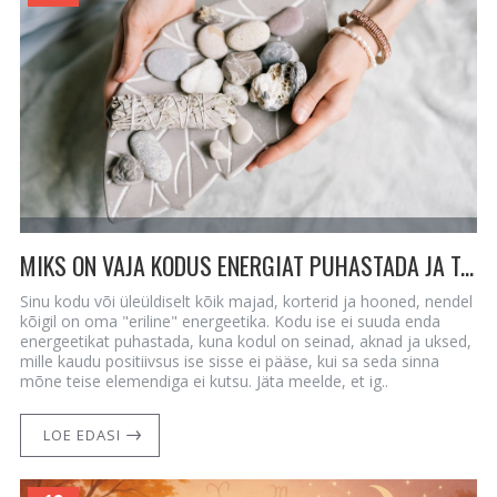
MIKS ON VAJA KODUS ENERGIAT PUHASTADA JA TASAKAALUSTADA
Sinu kodu või üleüldiselt kõik majad, korterid ja hooned, nendel
kõigil on oma "eriline" energeetika. Kodu ise ei suuda enda
energeetikat puhastada, kuna kodul on seinad, aknad ja uksed,
mille kaudu positiivsus ise sisse ei pääse, kui sa seda sinna
mõne teise elemendiga ei kutsu. Jäta meelde, et ig..
LOE EDASI