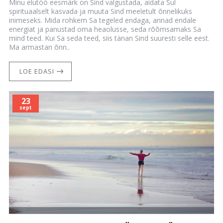
Minu elutöö eesmärk on Sind valgustada, aidata Sul
spirituaalselt kasvada ja muuta Sind meeletult õnnelikuks
inimeseks. Mida rohkem Sa tegeled endaga, annad endale
energiat ja panustad oma heaolusse, seda rõõmsamaks Sa
mind teed. Kui Sa seda teed, siis tänan Sind suuresti selle eest.
Ma armastan õnn..
LOE EDASI
23
sept