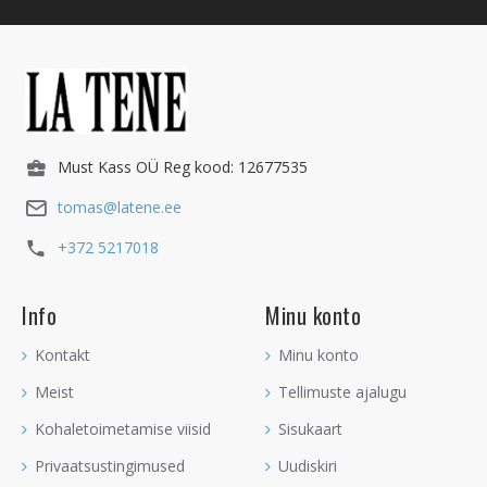
Must Kass OÜ Reg kood: 12677535
tomas@latene.ee
+372 5217018
Info
Minu konto
Kontakt
Minu konto
Meist
Tellimuste ajalugu
Kohaletoimetamise viisid
Sisukaart
Privaatsustingimused
Uudiskiri