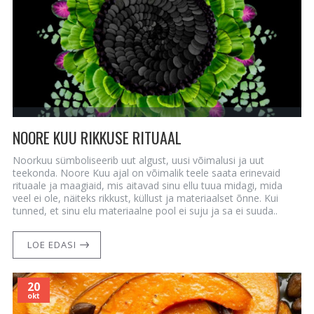
NOORE KUU RIKKUSE RITUAAL
Noorkuu sümboliseerib uut algust, uusi võimalusi ja uut
teekonda. Noore Kuu ajal on võimalik teele saata erinevaid
rituaale ja maagiaid, mis aitavad sinu ellu tuua midagi, mida
veel ei ole, näiteks rikkust, küllust ja materiaalset õnne. Kui
tunned, et sinu elu materiaalne pool ei suju ja sa ei suuda..
LOE EDASI
20
okt