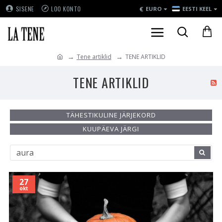
€
SISENE
LOO KONTO
EURO
EESTI KEEL
Tene artiklid
TENE ARTIKLID
TENE ARTIKLID
TÄHESTIKULINE JÄRJEKORD
KUUPÄEVA JÄRGI
27
okt