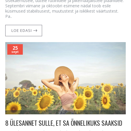
sisekaemusele, uutele rutiinidele ja pikemaajalistele plaanidele.
Septembri viimane ja oktoobri esimene nädal toob esile
küsimused stabiilsusest, muutustest ja isiklikest väärtustest.
Pa..
LOE EDASI
25
sept
8 ÜLESANNET SULLE, ET SA ÕNNELIKUKS SAAKSID