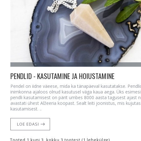
PENDLID - KASUTAMINE JA HOIUSTAMINE
Pendel on iidne väeese, mida ka tänapäeval kasutatakse. Pendli
inimkonna ajaloos olnud kasutusel väga kaua aega. Üks esimesi
pendli kasutamisest on pärit umbes 8000 aasta tagusest ajast n
avastati ühest Alžeeria koopast. Sealt leiti joonistus, mis kujutas
kasutamisest. ..
LOE EDASI
Tooted 1 kuni 3, kokku 3 tootest (1 lehekülge)