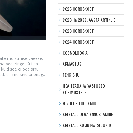
2025 HOROSKOOP
2023. ja 2022. AASTA ARTIKLID
2023 HOROSKOOP
2024 HOROSKOOP
KOSMOLOOGIA
ate mõistmise väeese.
ARMASTUS
a peal ringe. Kui sa
 kuid see ei pea sinu
d, ei ilmu sinu unenäg..
FENG SHUI
HEA TEADA JA VASTUSED
KÜSIMUSTELE
HINGEDE TOOTEMID
KRISTALLIDEGA ENNUSTAMINE
KRISTALLIKOMBINATSIOONID