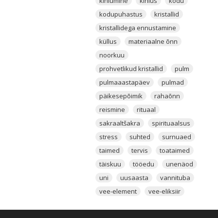
kihlumine
kihlus
kodu
kodupuhastus
kristallid
kristallidega ennustamine
küllus
materiaalne õnn
noorkuu
prohvetlikud kristallid
pulm
pulmaaastapäev
pulmad
päikesepõimik
rahaõnn
reismine
rituaal
sakraaltšakra
spirituaalsus
stress
suhted
surnuaed
taimed
tervis
toataimed
täiskuu
tööedu
unenäod
uni
uusaasta
vannituba
vee-element
vee-eliksiir