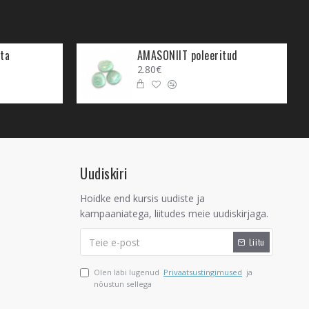
ta
AMASONIIT poleeritud
2.80€
Uudiskiri
Hoidke end kursis uudiste ja
kampaaniatega, liitudes meie uudiskirjaga.
Liitu
Olen läbi lugenud
Privaatsustingimused
ja
nõustun sellega