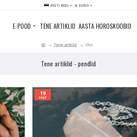
€
EESTI KEEL
EURO
E-POOD
TENE ARTIKLID
AASTA HOROSKOOBID
Tene artiklid
Otsi
Tene artiklid - pendlid
19
sept