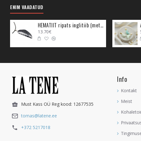
ENIM VAADATUD
HEMATIIT ripats inglitiib (metall)
13.70€
Info
Kontakt
Meist
Must Kass OÜ Reg kood: 12677535
Kohaletoi
tomas@latene.ee
Privaatsu
+372 5217018
Tingimus