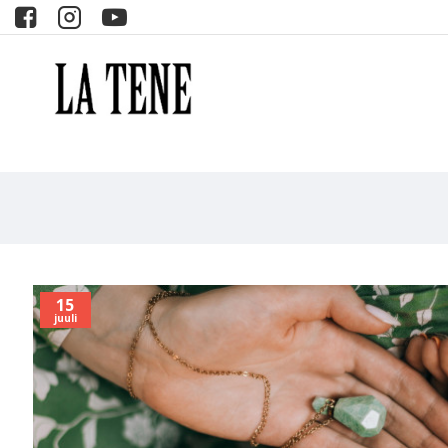
15
juuli