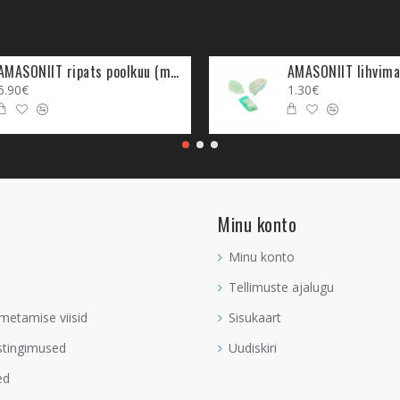
AMASONIIT ripats poolkuu (metall)
AMASONIIT lihvima
5.90€
1.30€
Minu konto
Minu konto
Tellimuste ajalugu
metamise viisid
Sisukaart
stingimused
Uudiskiri
ed