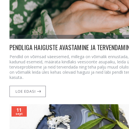
PENDLIGA HAIGUSTE AVASTAMINE JA TERVENDAMI
Pendlid on võimsad väeesemed, millega on võimalik ennustada, 
kadunud esemeid, määrata kindlaks veesoonte asupaiku, leida ü
terviseprobleeme ja neid tervendada ning teha palju muud olulis
on võimalik leida üles kehas olevaid haigusi ja neid läbi pendli t
kasuta..
LOE EDASI
11
sept