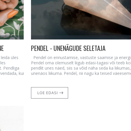
NE
PENDEL - UNENÄGUDE SELETAJA
leida üles
Pendel on ennustamise, vastuste saamise ja energi
les
Pendel oma olemuselt liigub edasi-tagasi või teeb koh
t. Pendliga
pendlit unes näed, siis sa võid näha seda ka liikumas,
ervendada, kui
unenäos liikuma. Pendel, nii nagu ka teised väeeseme
LOE EDASI