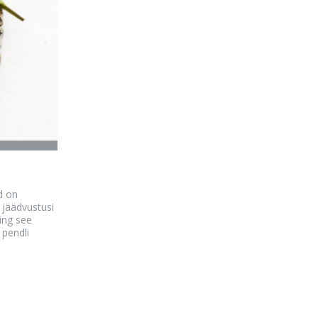
d on
 jäädvustusi
ing see
 pendli