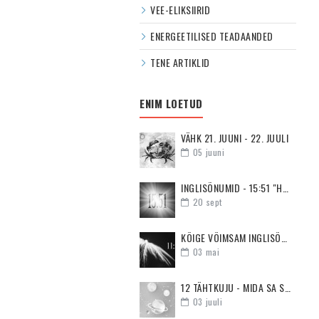
VEE-ELIKSIIRID
ENERGEETILISED TEADAANDED
TENE ARTIKLID
ENIM LOETUD
VÄHK 21. JUUNI - 22. JUULI
05
juuni
INGLISÕNUMID - 15:51 "HOIA PEA PÜSTI JA OLE MOTIVEERITUD"
20
sept
KÕIGE VÕIMSAM INGLISÕNUM - 11:11
03
mai
12 TÄHTKUJU - MIDA SA SUHTES KÕIGE ENAM VAJAD
03
juuli