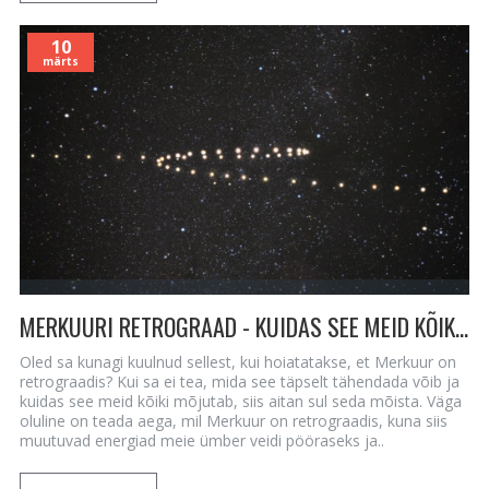
10
märts
MERKUURI RETROGRAAD - KUIDAS SEE MEID KÕIKI MÕJUTAB
Oled sa kunagi kuulnud sellest, kui hoiatatakse, et Merkuur on
retrograadis? Kui sa ei tea, mida see täpselt tähendada võib ja
kuidas see meid kõiki mõjutab, siis aitan sul seda mõista. Väga
oluline on teada aega, mil Merkuur on retrograadis, kuna siis
muutuvad energiad meie ümber veidi pööraseks ja..