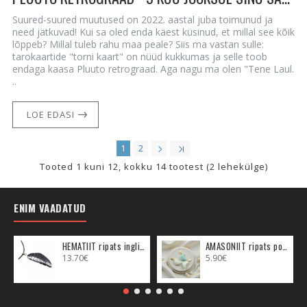
Suured-suured muutused on 2022. aastal juba toimunud ja
need jätkuvad! Kui sa oled enda käest küsinud, et millal see kõik
lõppeb? Millal tuleb rahu maa peale? Siis ma vastan sulle:
tarokaartide "torni kaart" on nüüd kukkumas ja selle toob
endaga kaasa Pluuto retrograad. Aga nagu ma olen "Tene Laul.
..
LOE EDASI
1
2
Tooted 1 kuni 12, kokku 14 tootest (2 lehekülge)
ENIM VAADATUD
HEMATIIT ripats inglitiib (metall)
AMASONIIT ripats poolkuu (metall)
13.70€
5.90€