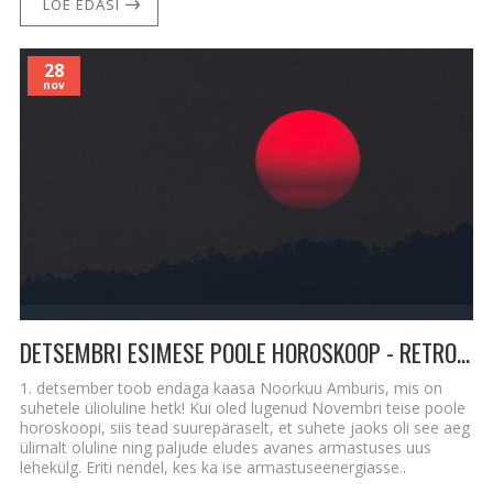
LOE EDASI
28
nov
DETSEMBRI ESIMESE POOLE HOROSKOOP - RETROGRAADID JA SUUREJOONELINE VALGUSTATUS
1. detsember toob endaga kaasa Noorkuu Amburis, mis on
suhetele ülioluline hetk! Kui oled lugenud Novembri teise poole
horoskoopi, siis tead suurepäraselt, et suhete jaoks oli see aeg
ülimalt oluline ning paljude eludes avanes armastuses uus
lehekülg. Eriti nendel, kes ka ise armastuseenergiasse..