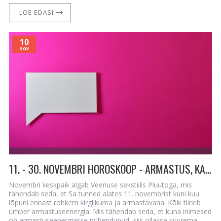
LOE EDASI
10
nov
11. - 30. NOVEMBRI HOROSKOOP - ARMASTUS, KAITSEINGEL, TÄISKUU JA RETROGRAAD
Novembri keskpaik algab Veenuse sekstiilis Pluutoga, mis
tähendab seda, et Sa tunned alates 11. novembrist kuni kuu
lõpuni ennast rohkem kirglikuma ja armastavana. Kõik tiirleb
ümber armastuseenergia. Mis tähendab seda, et kuna inimesed
on armastuseenergiasse pühendunud, siis ollakse suurema