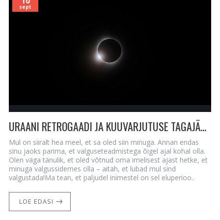
10
sept
URAANI RETROGAADI JA KUUVARJUTUSE TAGAJÄRJEL AVANENUD ENERGIAD
Mul on siiralt hea meel, et sa oled siin minuga. Annan endas
sinu jaoks parima, et valguseteadmistega õigel ajal kohal olla.
Olen väga tänulik, et oled võtnud oma imelisest ajast hetke, et
minuga valgussidemes olla – aitäh, et lubad mul sind
valgustada!Ma tean, et paljudel inimestel on sel eluperioo..
LOE EDASI