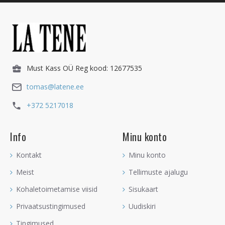
Must Kass OÜ Reg kood: 12677535
tomas@latene.ee
+372 5217018
Info
Minu konto
Kontakt
Minu konto
Meist
Tellimuste ajalugu
Kohaletoimetamise viisid
Sisukaart
Privaatsustingimused
Uudiskiri
Tingimused