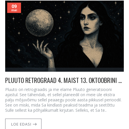
09
mai
PLUUTO RETROGRAAD 4. MAIST 13. OKTOOBRINI – SISEMAAILMA TERVENEMINE JA 6 AASTA TEEKONNA KINNITAMINE
Pluuto on retrograadis ja me elame Pluuto generatsiooni
ajastul. See tähendab, et sellel planeedil on meie üle ekstra
palju mõjuvõimu sellel peaaegu poole aasta pikkusel perioodil.
See on miski, mida Sa kindlasti peaksid teadma ja seetõttu
Sulle sellest ka põhjalikumalt kirjutan. Selleks, et Sa te..
LOE EDASI