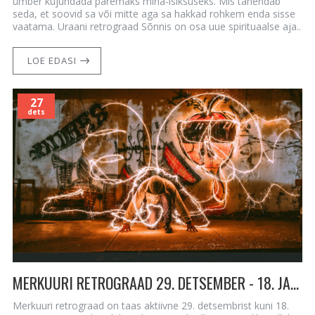
ümber kujundada paremaks mina-isiksuseks. Mis tähendab
seda, et soovid sa või mitte aga sa hakkad rohkem enda sisse
vaatama. Uraani retrograad Sõnnis on osa uue spirituaalse aja..
LOE EDASI
27
dets
MERKUURI RETROGRAAD 29. DETSEMBER - 18. JAANUAR - AVA ENDA SILMAD, AVA ENDA HING!
Merkuuri retrograad on taas aktiivne 29. detsembrist kuni 18.