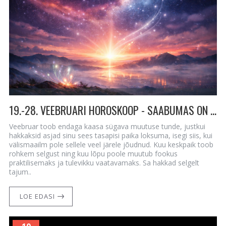
19.-28. VEEBRUARI HOROSKOOP - SAABUMAS ON SUUREM SELGUSTUNNE
Veebruar toob endaga kaasa sügava muutuse tunde, justkui
hakkaksid asjad sinu sees tasapisi paika loksuma, isegi siis, kui
välismaailm pole sellele veel järele jõudnud. Kuu keskpaik toob
rohkem selgust ning kuu lõpu poole muutub fookus
praktilisemaks ja tulevikku vaatavamaks. Sa hakkad selgelt
tajum..
LOE EDASI