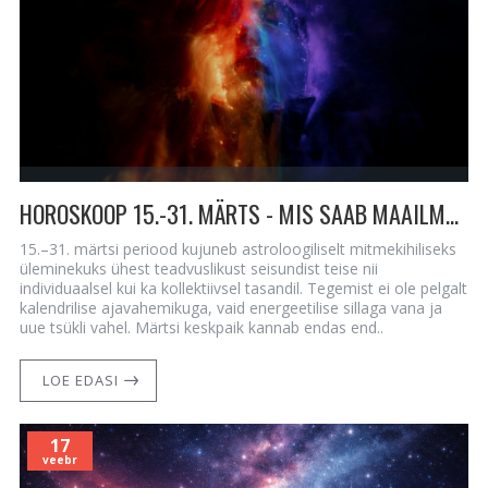
HOROSKOOP 15.-31. MÄRTS - MIS SAAB MAAILMAST?
15.–31. märtsi periood kujuneb astroloogiliselt mitmekihiliseks
üleminekuks ühest teadvuslikust seisundist teise nii
individuaalsel kui ka kollektiivsel tasandil. Tegemist ei ole pelgalt
kalendrilise ajavahemikuga, vaid energeetilise sillaga vana ja
uue tsükli vahel. Märtsi keskpaik kannab endas end..
LOE EDASI
17
veebr