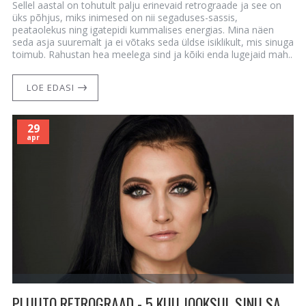
Sellel aastal on tohutult palju erinevaid retrograade ja see on
üks põhjus, miks inimesed on nii segaduses-sassis,
peataolekus ning igatepidi kummalises energias. Mina näen
seda asja suuremalt ja ei võtaks seda üldse isiklikult, mis sinuga
toimub. Rahustan hea meelega sind ja kõiki enda lugejaid mah..
LOE EDASI
29
apr
PLUUTO RETROGRAAD - 5 KUU JOOKSUL SINU SAATUSE TEE MUUTUB! 29. aprill - 9. oktoober