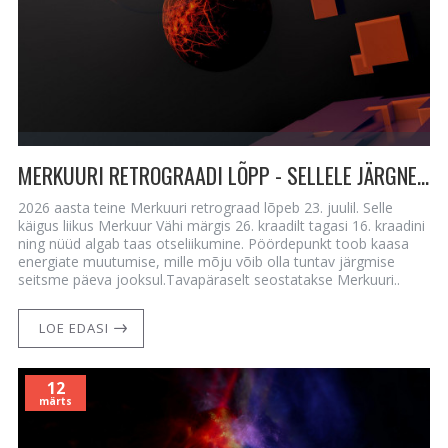
MERKUURI RETROGRAADI LÕPP - SELLELE JÄRGNEVAD 7 PÄEVA
2026 aasta teine Merkuuri retrograad lõpeb 23. juulil. Selle
käigus liikus Merkuur Vähi märgis 26. kraadilt tagasi 16. kraadini
ning nüüd algab taas otseliikumine. Pöördepunkt toob kaasa
energiate muutumise, mille mõju võib olla tuntav järgmise
seitsme päeva jooksul.Tavapäraselt seostatakse Merkuuri..
LOE EDASI
12
märts