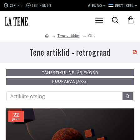
€
SISENE
LOO KONTO
EURO
EESTI KEEL
Tene artiklid
Otsi
Tene artiklid - retrograad
TÄHESTIKULINE JÄRJEKORD
KUUPÄEVA JÄRGI
22
juuli