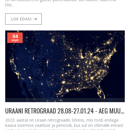
tõe..
LOE EDASI
04
sept
URAANI RETROGRAAD 28.08-27.01.24 - AEG MUUTA ISEENNAST!
2023. aastal on Uraan retrograadis Sõnnis, mis toob endaga
kaasa sisemise vaatluse ja perioodi, kus sul on võimalik ennast