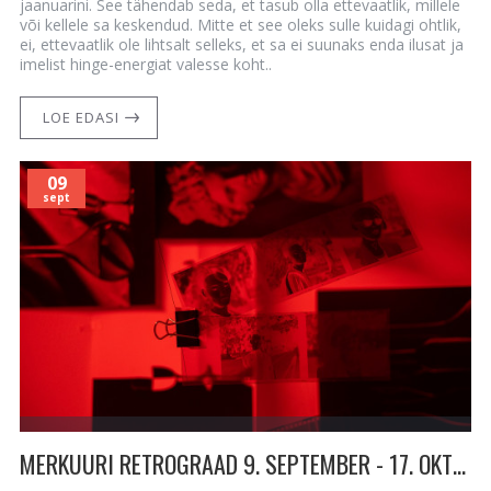
jaanuarini. See tähendab seda, et tasub olla ettevaatlik, millele
või kellele sa keskendud. Mitte et see oleks sulle kuidagi ohtlik,
ei, ettevaatlik ole lihtsalt selleks, et sa ei suunaks enda ilusat ja
imelist hinge-energiat valesse koht..
LOE EDASI
09
sept
MERKUURI RETROGRAAD 9. SEPTEMBER - 17. OKTOOBER - ÜLIKIIRE PERIOOD KOOS HÜPPELISTE MUUTUSTEGA