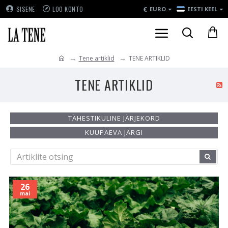
€
SISENE
LOO KONTO
EURO
EESTI KEEL
Tene artiklid
TENE ARTIKLID
TENE ARTIKLID
TÄHESTIKULINE JÄRJEKORD
KUUPÄEVA JÄRGI
26
mai