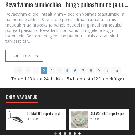
Kevadvihma sümboolika - hinge puhastumine ja uuenemise vägi
Kevadvihm ei ole lihtsalt vihm – see on võimas taastumise ja
uuenemise allikas. See ei ole pelgalt ilmastikunähtus, mis
muudab maa niiskeks ja paneb puudel ning muul taimestikul
pungad paisuma. Kevadvihm on sõnum hingele ja kogu
loodusele. See on energeetiline puudutus, mis äratab sind
talvisest tar..
LOE EDASI
1
2
3
4
5
6
7
8
9
Tooted 13 kuni 24, kokku 1541 tootest (129 lehekülge)
ENIM VAADATUD
HEMATIIT ripats inglitiib (metall)
AMASONIIT ripats poolkuu (metall)
13.70€
5.90€