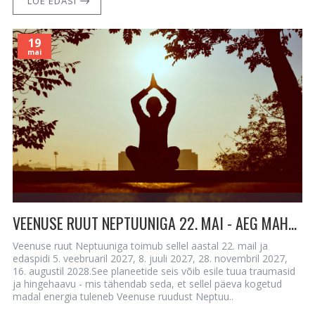
LOE EDASI
19
mai
VEENUSE RUUT NEPTUUNIGA 22. MAI - AEG MAHA VÕTTA
Veenuse ruut Neptuuniga toimub sellel aastal 22. mail ja
edaspidi 5. veebruaril 2027, 8. juuli 2027, 28. novembril 2027,
16. augustil 2028.See planeetide seis võib esile tuua traumasid
ja hingehaavu - mis tähendab seda, et sellel päeva kogetud
madal energia tuleneb Veenuse ruudust Neptuu..