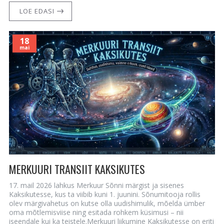
LOE EDASI
18
mai
MERKUURI TRANSIIT KAKSIKUTES
17. mail 2026 lahkus Merkuur Sõnni märgist ja sisenes
Kaksikutesse, kus ta viibib kuni 1. juunini. Sõnumitooja rollis
olev märgivahetus on kutse olla uudishimulik, mõelda ümber
oma mõtlemisviise ning esitada rohkem küsimusi – nii
iseendale kui ka teistele.Merkuuri liikumine Kaksikutesse on eriti