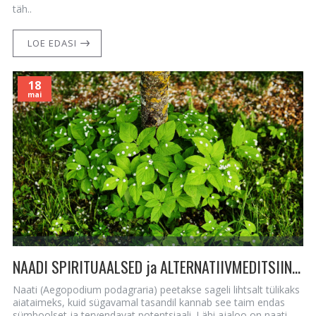
täh..
LOE EDASI
18
mai
NAADI SPIRITUAALSED ja ALTERNATIIVMEDITSIINI OMADUSED
Naati (Aegopodium podagraria) peetakse sageli lihtsalt tülikaks
aiataimeks, kuid sügavamal tasandil kannab see taim endas
sümboolset ja tervendavat potentsiaali. Läbi ajaloo on naati