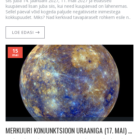
siis juba 14. jaanuaril 2027, 11. mail 2027 ja edasised
kuupäevad lisan juba siis, kui need kuupäevad on lähenemas.
Sellel päeval võid kogeda paljude negatiivsete inimestega
kokkupuudet. Miks? Nad kerkivad tavapäraselt rohkem esile n..
LOE EDASI
15
mai
MERKUURI KONJUNKTSIOON URAANIGA (17. MAI) - ÜLIMALT SUURE SELGUSTUNDE SAAMINE