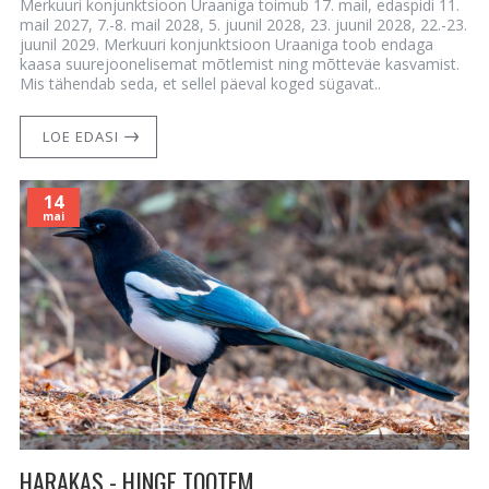
Merkuuri konjunktsioon Uraaniga toimub 17. mail, edaspidi 11.
mail 2027, 7.-8. mail 2028, 5. juunil 2028, 23. juunil 2028, 22.-23.
juunil 2029. Merkuuri konjunktsioon Uraaniga toob endaga
kaasa suurejoonelisemat mõtlemist ning mõtteväe kasvamist.
Mis tähendab seda, et sellel päeval koged sügavat..
LOE EDASI
14
mai
HARAKAS - HINGE TOOTEM