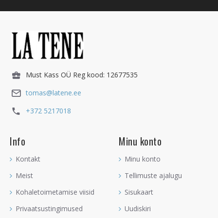
Must Kass OÜ Reg kood: 12677535
tomas@latene.ee
+372 5217018
Info
Minu konto
Kontakt
Minu konto
Meist
Tellimuste ajalugu
Kohaletoimetamise viisid
Sisukaart
Privaatsustingimused
Uudiskiri