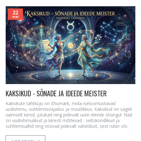
22
mai
KAKSIKUD - SÕNADE JA IDEEDE MEISTER
Kaksikute tähtkuju on õhumärk, mida iseloomustavad
uudishimu, suhtlemisvajadus ja muutlikkus. Kaksikud on sageli
vaimselt kiired, jutukad ning pidevalt uute ideede otsingul. Nad
on uudishimulikud ja kiiresti mõtlevad - seltskondlikud ja
suhtlemisaltid ning otsivad pidevalt vaheldust, sest rutiin või..