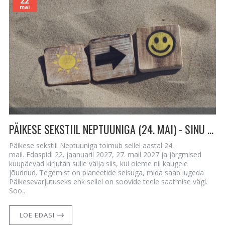
22
mai
PÄIKESE SEKSTIIL NEPTUUNIGA (24. MAI) - SINU SOOVID TÄITUVAD!
Päikese sekstiil Neptuuniga toimub sellel aastal 24.
mail. Edaspidi 22. jaanuaril 2027, 27. mail 2027 ja järgmised
kuupäevad kirjutan sulle välja siis, kui oleme nii kaugele
jõudnud. Tegemist on planeetide seisuga, mida saab lugeda
Päikesevarjutuseks ehk sellel on soovide teele saatmise vägi.
Soo..
LOE EDASI