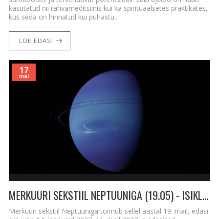
kasutatud nii rahvameditsiinis kui ka spirituaalsetes praktikates,
kus seda on hinnatud kui puhastu..
LOE EDASI
17
mai
MERKUURI SEKSTIIL NEPTUUNIGA (19.05) - ISIKLIKE ETTEKUULUTUSTE SAAMISE PÄEV
Merkuuri sekstiil Neptuuniga toimub sellel aastal 19. mail, edasi