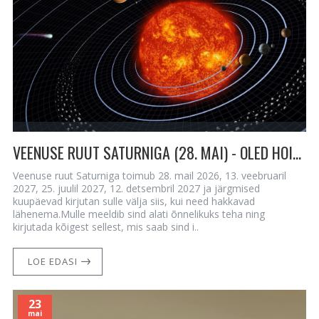
VEENUSE RUUT SATURNIGA (28. MAI) - OLED HOIATATUD! OLE ETTEVAATLIK!
Veenuse ruut Saturniga toimub 28. mail 2026, 13. veebruaril
2027, 25. juulil 2027, 12. detsembril 2027 ja järgmised
kuupäevad kirjutan sulle välja siis, kui need hakkavad
lähenema.Mulle meeldib sind alati õnnelikuks teha ning
kirjutada kõigest sellest, mis saab sind i..
LOE EDASI
23
mai