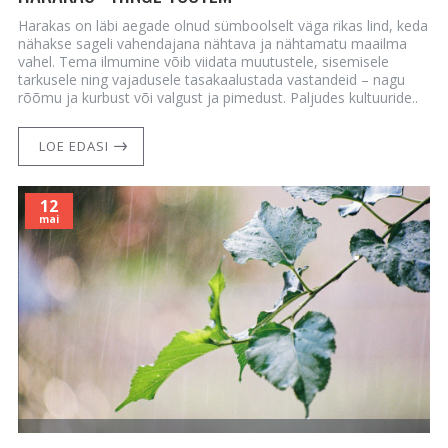
Harakas on läbi aegade olnud sümboolselt väga rikas lind, keda
nähakse sageli vahendajana nähtava ja nähtamatu maailma
vahel. Tema ilmumine võib viidata muutustele, sisemisele
tarkusele ning vajadusele tasakaalustada vastandeid – nagu
rõõmu ja kurbust või valgust ja pimedust. Paljudes kultuuride..
LOE EDASI
12
mai