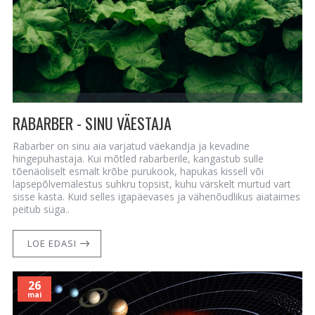
RABARBER - SINU VÄESTAJA
Rabarber on sinu aia varjatud väekandja ja kevadine
hingepuhastaja. Kui mõtled rabarberile, kangastub sulle
tõenäoliselt esmalt krõbe purukook, hapukas kissell või
lapsepõlvemälestus suhkru topsist, kuhu värskelt murtud vart
sisse kasta. Kuid selles igapäevases ja vähenõudlikus aiataimes
peitub süga..
LOE EDASI
26
mai