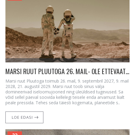
MARSI RUUT PLUUTOGA 26. MAIL- OLE ETTEVAATLIK
Marsi ruut Pluutoga toimub 26. mail, 9. septembril 2027, 9. mail
2028, 21. augustil 2029. Marsi ruut toob sinus välja
domineerivad iseloomujooned ning üleüldised tugevused. Sa
võid sellel päeval soovida kellelegi teisele enda arvamust liialt
peale pressida. Tehes seda täiesti kogemata, planeetide s..
LOE EDASI