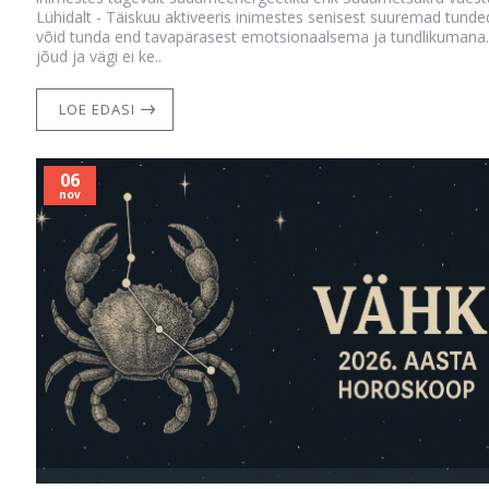
Lühidalt - Täiskuu aktiveeris inimestes senisest suuremad tunde
võid tunda end tavapärasest emotsionaalsema ja tundlikumana.
jõud ja vägi ei ke..
LOE EDASI
06
nov