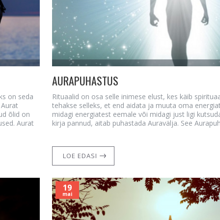
AURAPUHASTUS
eks on seda
Rituaalid on osa selle inimese elust, kes käib spiritua
 Aurat
tehakse selleks, et end aidata ja muuta oma energi
ud õlid on
midagi energiatest eemale või midagi just ligi kutsuda.
sed. Aurat
kirja pannud, aitab puhastada Auravälja. See Aurapuh
LOE EDASI
19
mai