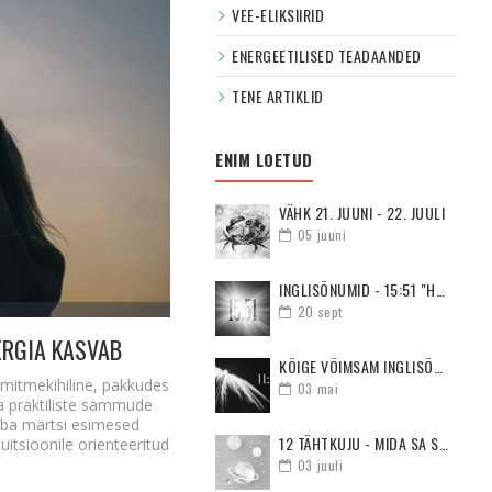
VEE-ELIKSIIRID
ENERGEETILISED TEADAANDED
TENE ARTIKLID
ENIM LOETUD
VÄHK 21. JUUNI - 22. JUULI
05
juuni
INGLISÕNUMID - 15:51 "HOIA PEA PÜSTI JA OLE MOTIVEERITUD"
20
sept
ERGIA KASVAB
KÕIGE VÕIMSAM INGLISÕNUM - 11:11
 mitmekihiline, pakkudes
03
mai
ka praktiliste sammude
juba märtsi esimesed
12 TÄHTKUJU - MIDA SA SUHTES KÕIGE ENAM VAJAD
itsioonile orienteeritud
03
juuli