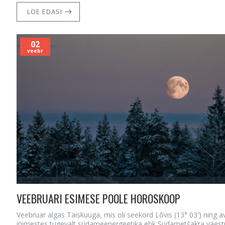
LOE EDASI
02
veebr
VEEBRUARI ESIMESE POOLE HOROSKOOP
Veebruar algas Täiskuuga, mis oli seekord Lõvis (13° 03′) ning a
inimestes tugevalt südameenergeetika ehk Südametšakra väest