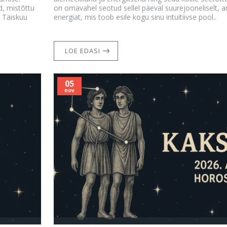
d, mistõttu
on omavahel seotud sellel päeval suurejooneliselt, an
 Täiskuu
energiat, mis toob esile kogu sinu intuitiivse pool..
LOE EDASI
05
nov