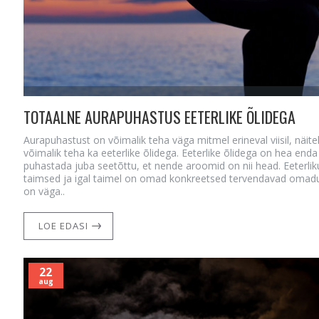
TOTAALNE AURAPUHASTUS EETERLIKE ÕLIDEGA
Aurapuhastust on võimalik teha väga mitmel erineval viisil, näit
võimalik teha ka eeterlike õlidega. Eeterlike õlidega on hea enda
puhastada juba seetõttu, et nende aroomid on nii head. Eeterlik
taimsed ja igal taimel on omad konkreetsed tervendavad omadu
on väga..
LOE EDASI
22
aug