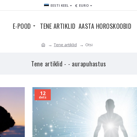
€
EESTI KEEL
EURO
E-POOD
TENE ARTIKLID
AASTA HOROSKOOBID
Tene artiklid
Otsi
Tene artiklid - - aurapuhastus
12
dets