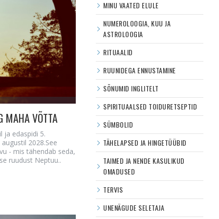
MINU VAATED ELULE
NUMEROLOOGIA, KUU JA
ASTROLOOGIA
RITUAALID
RUUNIDEGA ENNUSTAMINE
SÕNUMID INGLITELT
SPIRITUAALSED TOIDURETSEPTID
EG MAHA VÕTTA
SÜMBOLID
 ja edaspidi 5.
TÄHELAPSED JA HINGETÜÜBID
. augustil 2028.See
avu - mis tähendab seda,
se ruudust Neptuu..
TAIMED JA NENDE KASULIKUD
OMADUSED
TERVIS
UNENÄGUDE SELETAJA