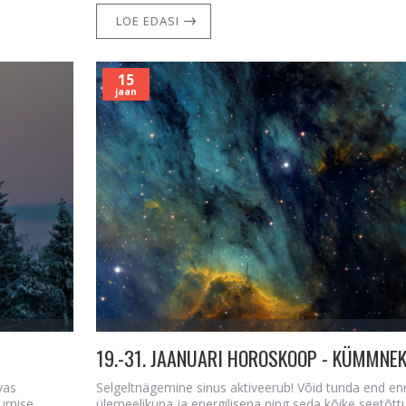
LOE EDASI
15
jaan
vas
Selgeltnägemine sinus aktiveerub! Võid tunda end e
umise.
ülemeelikuna ja energilisena ning seda kõike seetõt