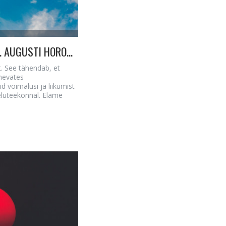
UUED TUULED SINU SAATUSETEEL - 18.-31. AUGUSTI HOROSKOOP
at. See tähendab, et
nevates
 võimalusi ja liikumist
 eluteekonnal. Elame