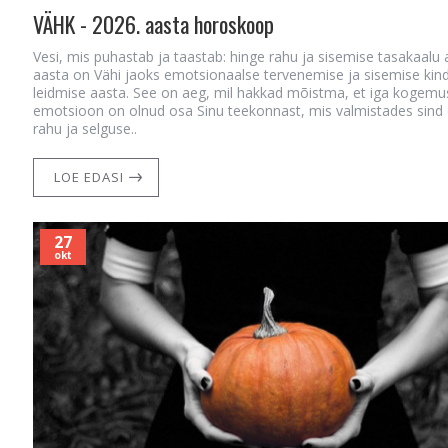
VÄHK - 2026. aasta horoskoop
Vesi, mis puhastab ja taastab: hinge rahu ja sisemise tasakaalu 
aasta on Vähi jaoks emotsionaalse tervenemise ja sisemise kin
leidmise aasta. See on aeg, mil hakkad mõistma, et iga kogemu
emotsioon on olnud osa Sinu teekonnast, mis valmistades sind 
rahu ja selguse..
LOE EDASI
27
okt