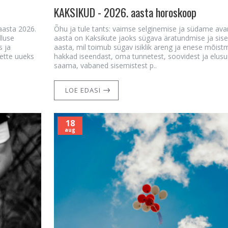
KAKSIKUD - 2026. aasta horoskoop
aasta 2026.
Õhu ja tule tants: vaimse selginemise ja südame av
dluse
aasta on Kaksikute jaoks sügava äratundmise ja si
s ja
aasta, mil toimub sügav isiklik areng ja enese mõist
ette uueks
hakkad iseendast, oma tunnetest, soovidest ja elusu
saama, vabaned sisemistest p..
LOE EDASI
18
aug