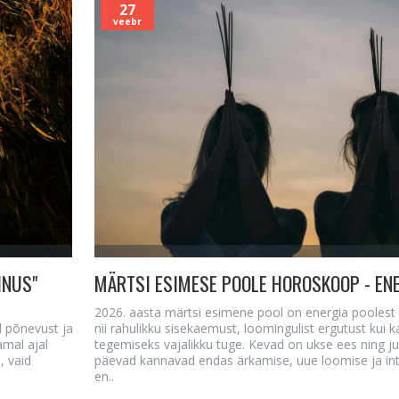
27
veebr
INUS"
MÄRTSI ESIMESE POOLE HOROSKOOP - EN
2026. aasta märtsi esimene pool on energia poolest
d põnevust ja
nii rahulikku sisekaemust, loomingulist ergutust kui 
mal ajal
tegemiseks vajalikku tuge. Kevad on ukse ees ning 
, vaid
päevad kannavad endas ärkamise, uue loomise ja intu
en..