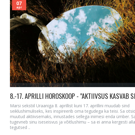
07
apr
8.-17. APRILLI HOROSKOOP - "AKTIIVSUS KASVAB S
Marsi sekstiil Uraaniga 8. aprillist kuni 17. aprillini muudab sind
seiklushimuliseks, kes inspireerib oma tegudega ka teisi. Sa otsi
muutud aktiivsemaks, innustades sellega inimesi enda ümber. Sa
tugevneb sinu iseseisvus ja võitlushimu – sa ei anna kergesti alla
tegutsed ..