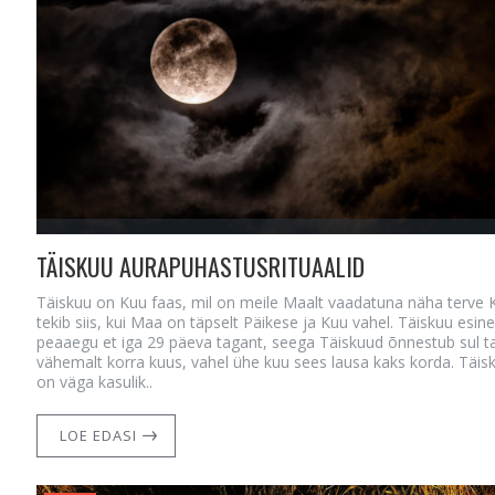
TÄISKUU AURAPUHASTUSRITUAALID
Täiskuu on Kuu faas, mil on meile Maalt vaadatuna näha terve 
tekib siis, kui Maa on täpselt Päikese ja Kuu vahel. Täiskuu esin
peaaegu et iga 29 päeva tagant, seega Täiskuud õnnestub sul 
vähemalt korra kuus, vahel ühe kuu sees lausa kaks korda. Täisk
on väga kasulik..
LOE EDASI