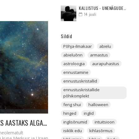
KALLISTUS - UNENÄGUDE SELETAJA
14
juuli
Sildid
Põhja-ilmakaar
abielu
abieluõnn
armastus
astroloogia
aurapuhastus
ennustamine
ennustuskristallid
ennustuskristallide
põhikomplekt
feng shui
halloween
hinged
inglid
19.-31. JAANUARI HOROSKOOP - KÜMMNEKS AASTAKS ALGAB SINU ELUS UUS ETAPP
inglisõnumid
intuitsioon
isiklik edu
kihlasõrmus
nneolematult
tu kuna Merkuur ja Uraan