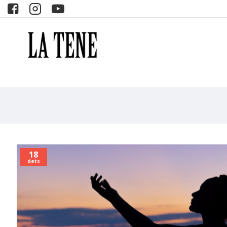
18
dets