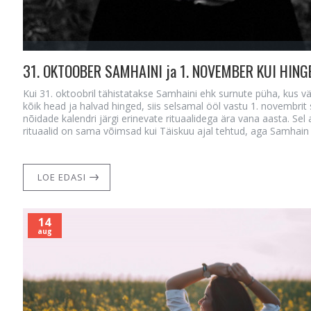
Kui 31. oktoobril tähistatakse Samhaini ehk surnute püha, kus vä
kõik head ja halvad hinged, siis selsamal ööl vastu 1. novembri
nõidade kalendri järgi erinevate rituaalidega ära vana aasta. Sel 
rituaalid on sama võimsad kui Täiskuu ajal tehtud, aga Samhain e
LOE EDASI
14
aug