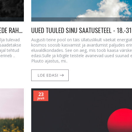
31. OKTOOBER SAMHAINI ja 1. NOVEMBER KUI HINGEDE RAHU AEG
lja tulevad
Augusti teine pool on täis üllatuslikult väekat energi
t saadetakse
kosmos soosib kasvamist ja avardumist paljudes eri
ajal tehtud
eluvaldkondades. See on aeg, mis toob kaasa värskeid
rineb ..
edasi.Sulle ja kõigile teistele avanevad uued suunad
Pluuto ajastus, mi..
LOE EDASI
23
juuli