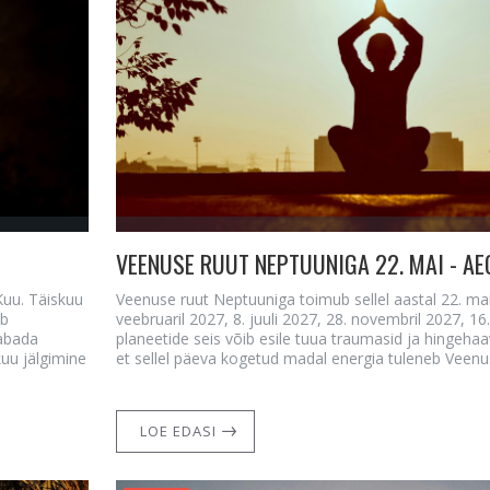
VEENUSE RUUT NEPTUUNIGA 22. MAI - A
Kuu. Täiskuu
Veenuse ruut Neptuuniga toimub sellel aastal 22. mail
eb
veebruaril 2027, 8. juuli 2027, 28. novembril 2027, 16
tabada
planeetide seis võib esile tuua traumasid ja hingeha
uu jälgimine
et sellel päeva kogetud madal energia tuleneb Veenu
LOE EDASI