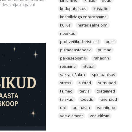
kihlumine
kihlus
kodu
des välja kiirgavat
kodupuhastus
kristallid
kristallidega ennustamine
küllus
materiaalne õnn
noorkuu
prohvetlikud kristallid
pulm
pulmaaastapäev
pulmad
päikesepõimik
rahaõnn
reismine
rituaal
sakraaltšakra
spirituaalsus
stress
suhted
surnuaed
taimed
tervis
toataimed
täiskuu
tööedu
unenäod
uni
uusaasta
vannituba
vee-element
vee-eliksiir