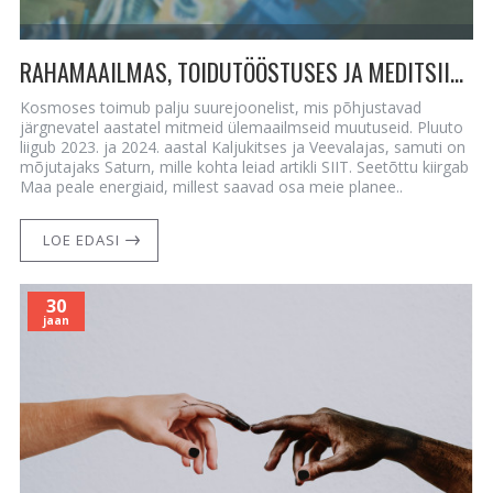
RAHAMAAILMAS, TOIDUTÖÖSTUSES JA MEDITSIINIS TULEVAD SUURED GLOBAALSED MUUTUSED 3D- JA 5D-TASANDIL KORRAGA - 2023-2024 ON PLUUTO KALJUKITSES JA VEEVALAJAS
Kosmoses toimub palju suurejoonelist, mis põhjustavad
järgnevatel aastatel mitmeid ülemaailmseid muutuseid. Pluuto
liigub 2023. ja 2024. aastal Kaljukitses ja Veevalajas, samuti on
mõjutajaks Saturn, mille kohta leiad artikli SIIT. Seetõttu kiirgab
Maa peale energiaid, millest saavad osa meie planee..
LOE EDASI
30
jaan