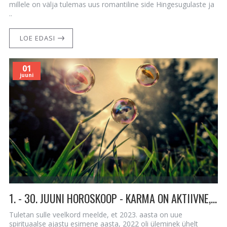
millele on välja tulemas uus romantiline side Hingesugulaste ja
..
LOE EDASI
01
juuni
1. - 30. JUUNI HOROSKOOP - KARMA ON AKTIIVNE, ARMASTUS ON ÕHUS JA SUHTED SAAVAD SELGUSE!
Tuletan sulle veelkord meelde, et 2023. aasta on uue
spirituaalse ajastu esimene aasta, 2022 oli üleminek ühelt