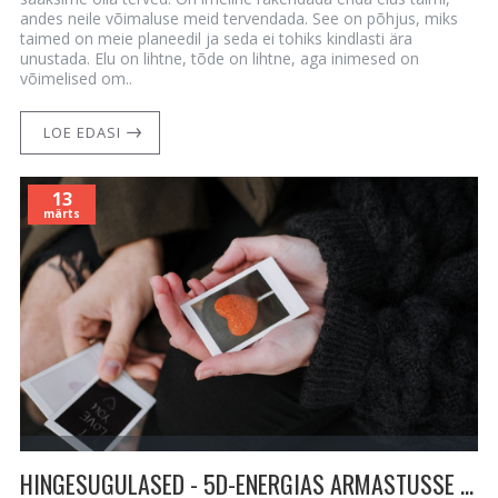
andes neile võimaluse meid tervendada. See on põhjus, miks
taimed on meie planeedil ja seda ei tohiks kindlasti ära
unustada. Elu on lihtne, tõde on lihtne, aga inimesed on
võimelised om..
LOE EDASI
13
märts
HINGESUGULASED - 5D-ENERGIAS ARMASTUSSE JÕUDMINE