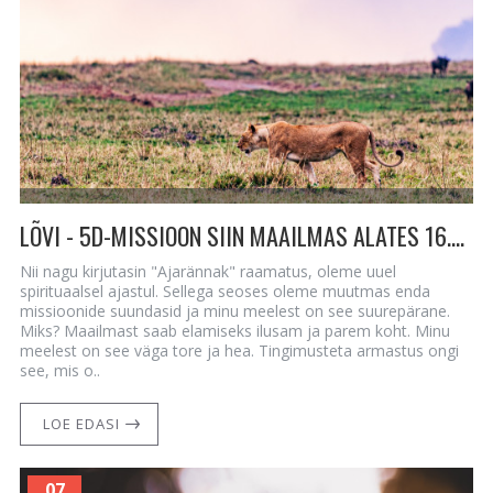
LÕVI - 5D-MISSIOON SIIN MAAILMAS ALATES 16.08.23
Nii nagu kirjutasin "Ajarännak" raamatus, oleme uuel
spirituaalsel ajastul. Sellega seoses oleme muutmas enda
missioonide suundasid ja minu meelest on see suurepärane.
Miks? Maailmast saab elamiseks ilusam ja parem koht. Minu
meelest on see väga tore ja hea. Tingimusteta armastus ongi
see, mis o..
LOE EDASI
07