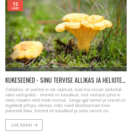
15
sept
KUKESEENED - SINU TERVISE ALLIKAS JA HELIOTERAAPIA ENERGIA EDENDAJA
Öeldakse, et seentel ei ole väärtust, kuid ma soovin siinkohal
väita vastupidist - seened on kasulikud, sest vastasel juhul ei
oleks maailm neid meile loonud. Seega igal taimel ja seenel on
tegelikult põhjus olemas, miks need eksisteerivad meie
planeedil Maa. Seened on kasulikud ja seda samuti on..
LOE EDASI