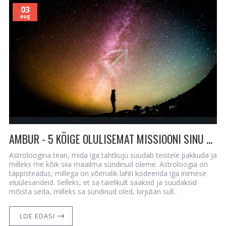
03
aug
AMBUR - 5 KÕIGE OLULISEMAT MISSIOONI SINU ELUS (5D MAAILM KÕIGILE MÕISTMISEKS)
Astroloogina tean, mida iga tähtkuju suudab teistele pakkuda ja
milleks me kõik siia maailma sündinud oleme. Astroloogia on
täppisteadus, millega on võimalik lahti kodeerida iga inimese
eluülesandeid. Selleks, et sa täielikult saaksid ja suudaksid
mõista seda, milleks sa sündinud oled, kirjutan sull..
LOE EDASI