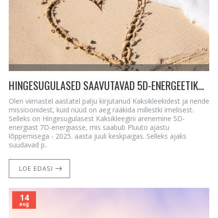
HINGESUGULASED SAAVUTAVAD 5D-ENERGEETIKAST 7D-ENERGEETIKASSE ÜLEMINEKUL KAKSIKLEEGI SIDEME
Olen viimastel aastatel palju kirjutanud Kaksikleekidest ja nende
missioonidest, kuid nüüd on aeg rääkida millestki imelisest.
Selleks on Hingesugulasest Kaksikleegini arenemine 5D-
energiast 7D-energiasse, mis saabub Pluuto ajastu
lõppemisega - 2025. aasta juuli keskpaigas. Selleks ajaks
suudavad p..
LOE EDASI
14
aug