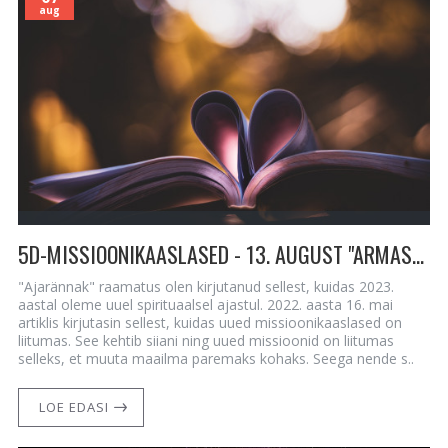
aug
5D-MISSIOONIKAASLASED - 13. AUGUST "ARMASTUSE AEG"
"Ajarännak" raamatus olen kirjutanud sellest, kuidas 2023.
aastal oleme uuel spirituaalsel ajastul. 2022. aasta 16. mai
artiklis kirjutasin sellest, kuidas uued missioonikaaslased on
liitumas. See kehtib siiani ning uued missioonid on liitumas
selleks, et muuta maailma paremaks kohaks. Seega nende s..
LOE EDASI