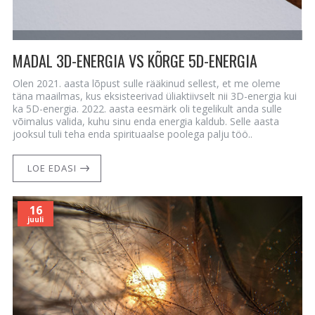
MADAL 3D-ENERGIA VS KÕRGE 5D-ENERGIA
Olen 2021. aasta lõpust sulle rääkinud sellest, et me oleme
täna maailmas, kus eksisteerivad üliaktiivselt nii 3D-energia kui
ka 5D-energia. 2022. aasta eesmärk oli tegelikult anda sulle
võimalus valida, kuhu sinu enda energia kaldub. Selle aasta
jooksul tuli teha enda spirituaalse poolega palju töö..
LOE EDASI
16
juuli