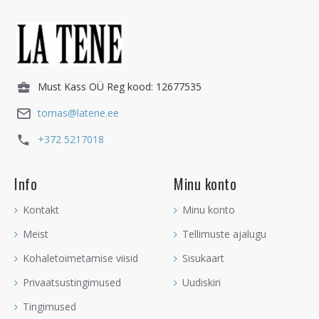
Must Kass OÜ Reg kood: 12677535
tomas@latene.ee
+372 5217018
Info
Minu konto
Kontakt
Minu konto
Meist
Tellimuste ajalugu
Kohaletoimetamise viisid
Sisukaart
Privaatsustingimused
Uudiskiri
Tingimused