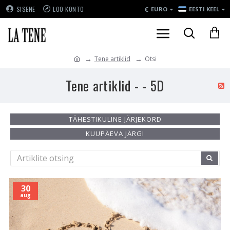
€
SISENE
LOO KONTO
EURO
EESTI KEEL
Tene artiklid
Otsi
Tene artiklid - - 5D
TÄHESTIKULINE JÄRJEKORD
KUUPÄEVA JÄRGI
30
aug