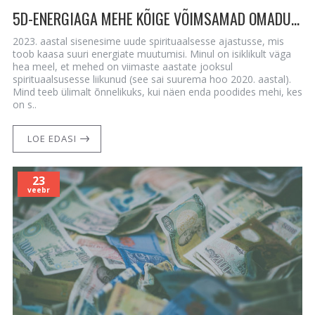
5D-ENERGIAGA MEHE KÕIGE VÕIMSAMAD OMADUSED - HINGESUGULASED JA KAKSIKLEEGID
2023. aastal sisenesime uude spirituaalsesse ajastusse, mis
toob kaasa suuri energiate muutumisi. Minul on isiklikult väga
hea meel, et mehed on viimaste aastate jooksul
spirituaalsusesse liikunud (see sai suurema hoo 2020. aastal).
Mind teeb ülimalt õnnelikuks, kui näen enda poodides mehi, kes
on s..
LOE EDASI
23
veebr