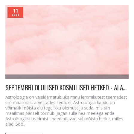
11
sept
SEPTEMBRI OLULISED KOSMILISED HETKED - ALATES 13.09 PALLAS KAALUDES JA VESTA VÄHIS
Astroloogia on vaieldamatult üks minu lemmikutest teemadest
siin maailmas, arvestades seda, et Astroloogia kaudu on
võimalik mõista elu tegelikku olemust ja seda, mis siin
maailmas päriselt toimub. Jagan sulle hea meelega enda
Astroloogilisi teadmisi - need aitavad sul mõista hetke, milles
elad. Soo..