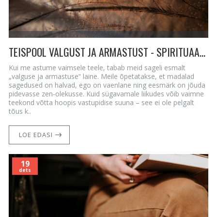
TEISPOOL VALGUST JA ARMASTUST - SPIRITUAALNE VARJATUD ARMASTUS
Kui me astume vaimsele teele, tabab meid sageli esmalt
„valguse ja armastuse“ laine. Meile õpetatakse, et madalad
sagedused on halvad, ego on vaenlane ning eesmärk on jõuda
pidevasse zen-olekusse. Kuid sügavamale liikudes võib vaimne
teekond võtta hoopis vastupidise suuna – see ei ole pelgalt
tõus k..
LOE EDASI
19
dets