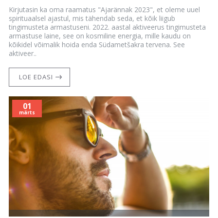
Kirjutasin ka oma raamatus "Ajarännak 2023", et oleme uuel
spirituaalsel ajastul, mis tähendab seda, et kõik liigub
tingimusteta armastuseni. 2022. aastal aktiveerus tingimusteta
armastuse laine, see on kosmiline energia, mille kaudu on
kõikidel võimalik hoida enda Südametšakra tervena. See
aktiveer..
LOE EDASI
01
märts