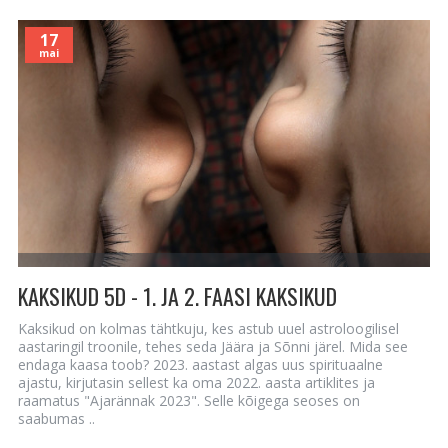
17
mai
KAKSIKUD 5D - 1. JA 2. FAASI KAKSIKUD
Kaksikud on kolmas tähtkuju, kes astub uuel astroloogilisel
aastaringil troonile, tehes seda Jäära ja Sõnni järel. Mida see
endaga kaasa toob? 2023. aastast algas uus spirituaalne
ajastu, kirjutasin sellest ka oma 2022. aasta artiklites ja
raamatus "Ajarännak 2023". Selle kõigega seoses on
saabumas ..