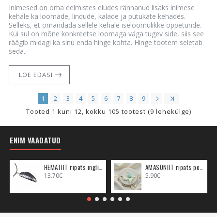
Inimesed on oma eelmistes eludes rännanud lisaks inimese
kehale ka loomade, lindude, kalade ja putukate kehades.
Selleks, et omandada sellele kehale iseloomulikke õppetunde.
Kui sul on mõne konkreetse loomaga väga tugev side, siis see
räägib midagi ka sinu enda hinge kohta. Hinge tootem seletab
seda..
LOE EDASI
1
2
3
4
5
6
7
8
9
Tooted 1 kuni 12, kokku 105 tootest (9 lehekülge)
ENIM VAADATUD
HEMATIIT ripats inglitiib (metall)
AMASONIIT ripats poolkuu (metall)
13.70€
5.90€