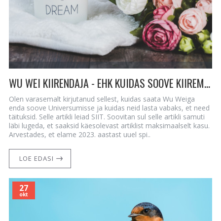
WU WEI KIIRENDAJA - EHK KUIDAS SOOVE KIIREMINI UNIVERSUMISSE SAATA
Olen varasemalt kirjutanud sellest, kuidas saata Wu Weiga
enda soove Universumisse ja kuidas neid lasta vabaks, et need
täituksid. Selle artikli leiad SIIT. Soovitan sul selle artikli samuti
läbi lugeda, et saaksid käesolevast artiklist maksimaalselt kasu.
Arvestades, et elame 2023. aastast uuel spi..
LOE EDASI
27
okt