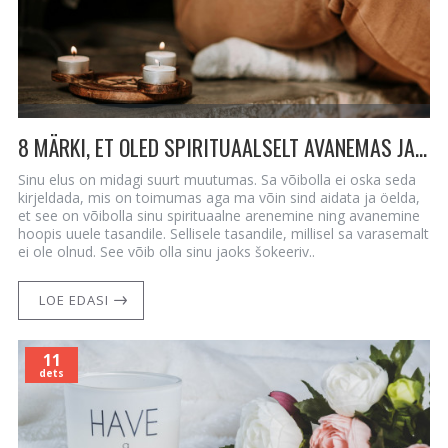
8 MÄRKI, ET OLED SPIRITUAALSELT AVANEMAS JA UUELE TASANDILE LIIKUMAS
Sinu elus on midagi suurt muutumas. Sa võibolla ei oska seda
kirjeldada, mis on toimumas aga ma võin sind aidata ja öelda,
et see on võibolla sinu spirituaalne arenemine ning avanemine
hoopis uuele tasandile. Sellisele tasandile, millisel sa varasemalt
ei ole olnud. See võib olla sinu jaoks šokeeriv..
LOE EDASI
11
dets