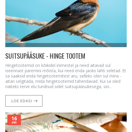
SUITSUPÄÄSUKE - HINGE TOOTEM
Hingetootemid on kõikidel inimestel ja need aitavad sul
iseennast paremini mõista, kui need enda jaoks lahti seletad. Et
sa saaksid enda hingetootemitest aru, selleks olen sul mina -
aitan selgitada, mida hingetootemid tähendavad. Kui sa oled
näiteks terve elu tundnud sidet suitsupääsukesega, siis..
LOE EDASI
16
okt