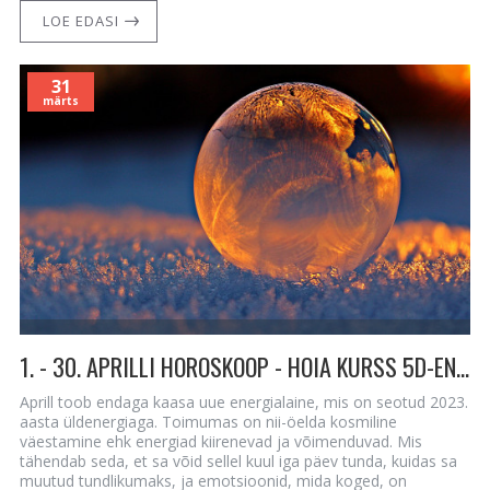
LOE EDASI
31
märts
1. - 30. APRILLI HOROSKOOP - HOIA KURSS 5D-ENERGIA SUUNAS - TINGIMUSTETA ARMASTUSES!
Aprill toob endaga kaasa uue energialaine, mis on seotud 2023.
aasta üldenergiaga. Toimumas on nii-öelda kosmiline
väestamine ehk energiad kiirenevad ja võimenduvad. Mis
tähendab seda, et sa võid sellel kuul iga päev tunda, kuidas sa
muutud tundlikumaks, ja emotsioonid, mida koged, on