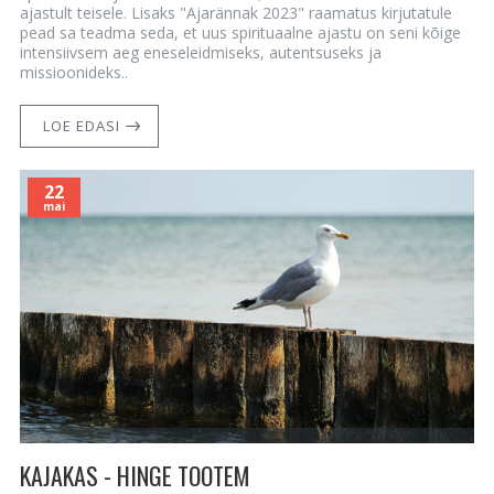
ajastult teisele. Lisaks "Ajarännak 2023" raamatus kirjutatule
pead sa teadma seda, et uus spirituaalne ajastu on seni kõige
intensiivsem aeg eneseleidmiseks, autentsuseks ja
missioonideks..
LOE EDASI
22
mai
KAJAKAS - HINGE TOOTEM