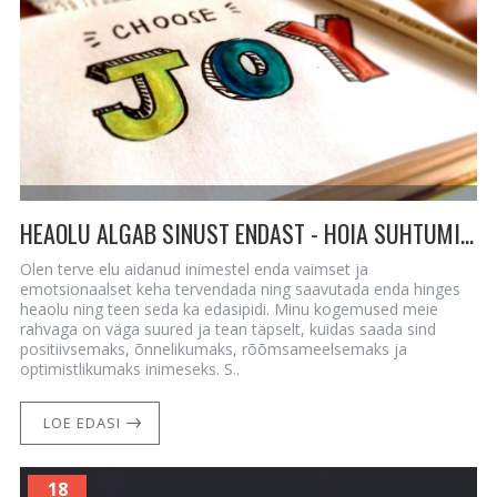
HEAOLU ALGAB SINUST ENDAST - HOIA SUHTUMINE POSITIIVSENA JA OPTIMISTLIKUNA
Olen terve elu aidanud inimestel enda vaimset ja
emotsionaalset keha tervendada ning saavutada enda hinges
heaolu ning teen seda ka edasipidi. Minu kogemused meie
rahvaga on väga suured ja tean täpselt, kuidas saada sind
positiivsemaks, õnnelikumaks, rõõmsameelsemaks ja
optimistlikumaks inimeseks. S..
LOE EDASI
18