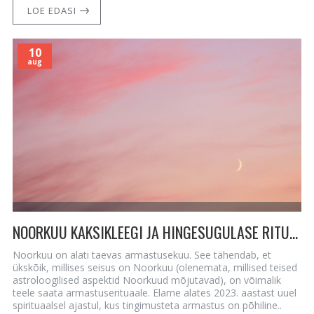
LOE EDASI
10
aug
NOORKUU KAKSIKLEEGI JA HINGESUGULASE RITUAAL - ARMASTUSEÕNNE SUURENDAMINE
Noorkuu on alati taevas armastusekuu. See tähendab, et
ükskõik, millises seisus on Noorkuu (olenemata, millised teised
astroloogilised aspektid Noorkuud mõjutavad), on võimalik
teele saata armastuserituaale. Elame alates 2023. aastast uuel
spirituaalsel ajastul, kus tingimusteta armastus on põhiline..