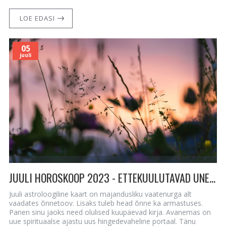
LOE EDASI
05
juuli
JUULI HOROSKOOP 2023 - ETTEKUULUTAVAD UNENÄOD, HEA ÕNN ARMASTUSES JA KÜLLUSES
Juuli astroloogiline kaart on majandusliku vaatenurga alt
vaadates õnnetoov. Lisaks tuleb head õnne ka armastuses.
Panen sinu jaoks need olulised kuupäevad kirja. Avanemas on
uue spirituaalse ajastu uus hingedevaheline portaal. Tänu