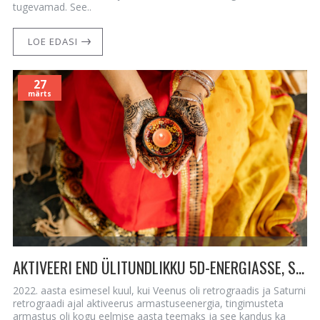
tugevamad. See..
LOE EDASI
27
märts
AKTIVEERI END ÜLITUNDLIKKU 5D-ENERGIASSE, SELLES AVANEB SINU TÄIELIK POTENTSIAAL
2022. aasta esimesel kuul, kui Veenus oli retrograadis ja Saturni
retrograadi ajal aktiveerus armastuseenergia, tingimusteta
armastus oli kogu eelmise aasta teemaks ja see kandus ka