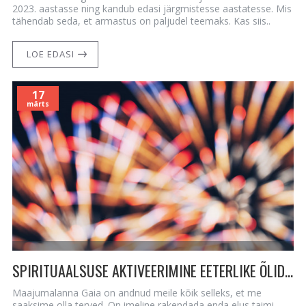
2023. aastasse ning kandub edasi järgmistesse aastatesse. Mis
tähendab seda, et armastus on paljudel teemaks. Kas siis..
LOE EDASI
17
märts
SPIRITUAALSUSE AKTIVEERIMINE EETERLIKE ÕLIDEGA 5D-ENERGIAS
Maajumalanna Gaia on andnud meile kõik selleks, et me
saaksime olla terved. On imeline rakendada enda elus taimi,