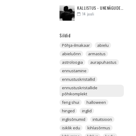
KALLISTUS - UNENÄGUDE SELETAJA
14
juuli
Sildid
Põhja-ilmakaar
abielu
abieluõnn
armastus
astroloogia
aurapuhastus
ennustamine
ennustuskristallid
ennustuskristallide
põhikomplekt
feng shui
halloween
hinged
inglid
inglisõnumid
intuitsioon
isiklik edu
kihlasõrmus