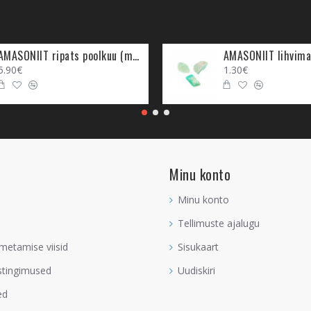
AMASONIIT ripats poolkuu (metall)
AMASONIIT lihvima
5.90€
1.30€
Minu konto
Minu konto
Tellimuste ajalugu
metamise viisid
Sisukaart
stingimused
Uudiskiri
ed