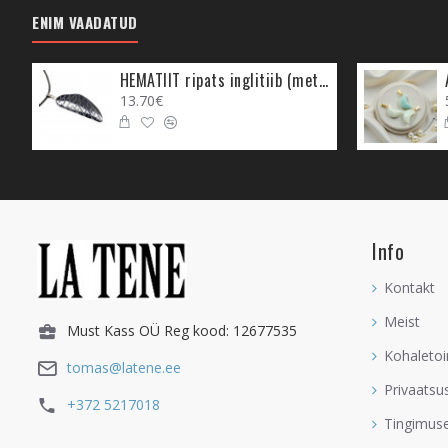
ENIM VAADATUD
HEMATIIT ripats inglitiib (metall)
13.70€
Info
Kontakt
Meist
Must Kass OÜ Reg kood: 12677535
Kohaletoi
tomas@latene.ee
Privaatsu
+372 5217018
Tingimus