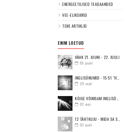
ENERGEETILISED TEADAANDED
VEE-ELIKSIIRID
TENE ARTIKLID
ENIM LOETUD
VÄHK 21. JUUNI - 22. JUULI
05
juuni
INGLISÕNUMID - 15:51 "HOIA PEA PÜSTI JA OLE MOTIVEERITUD"
20
sept
KÕIGE VÕIMSAM INGLISÕNUM - 11:11
03
mai
12 TÄHTKUJU - MIDA SA SUHTES KÕIGE ENAM VAJAD
03
juuli