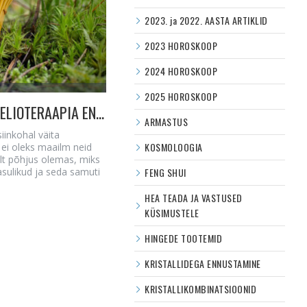
2023. ja 2022. AASTA ARTIKLID
2023 HOROSKOOP
2024 HOROSKOOP
2025 HOROSKOOP
KUKESEENED - SINU TERVISE ALLIKAS JA HELIOTERAAPIA ENERGIA EDENDAJA
ARMASTUS
iinkohal väita
KOSMOLOOGIA
l ei oleks maailm neid
ult põhjus olemas, miks
sulikud ja seda samuti
FENG SHUI
HEA TEADA JA VASTUSED
KÜSIMUSTELE
HINGEDE TOOTEMID
KRISTALLIDEGA ENNUSTAMINE
KRISTALLIKOMBINATSIOONID