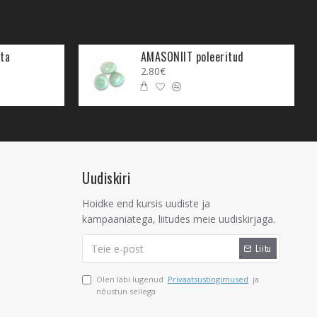
ta
AMASONIIT poleeritud
2.80€
Uudiskiri
Hoidke end kursis uudiste ja
kampaaniatega, liitudes meie uudiskirjaga.
Liitu
Olen läbi lugenud
Privaatsustingimused
ja
nõustun sellega