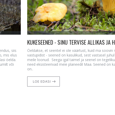
ndus, siis
Öeldakse, et seentel ei ole väärtust, kuid ma soovin s
, mis elus
vastupidist - seened on kasulikud, sest vastasel juhu
asi öelda.
meile loonud. Seega igal taimel ja seenel on tegelik
umilt või
need eksisteerivad meie planeedil Maa. Seened on ka
on..
LOE EDASI