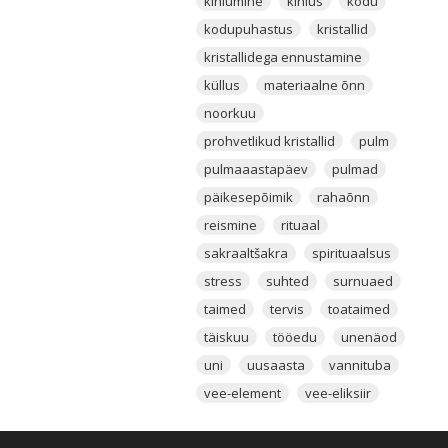
kihlumine
kihlus
kodu
kodupuhastus
kristallid
kristallidega ennustamine
küllus
materiaalne õnn
noorkuu
prohvetlikud kristallid
pulm
pulmaaastapäev
pulmad
päikesepõimik
rahaõnn
reismine
rituaal
sakraaltšakra
spirituaalsus
stress
suhted
surnuaed
taimed
tervis
toataimed
täiskuu
tööedu
unenäod
uni
uusaasta
vannituba
vee-element
vee-eliksiir