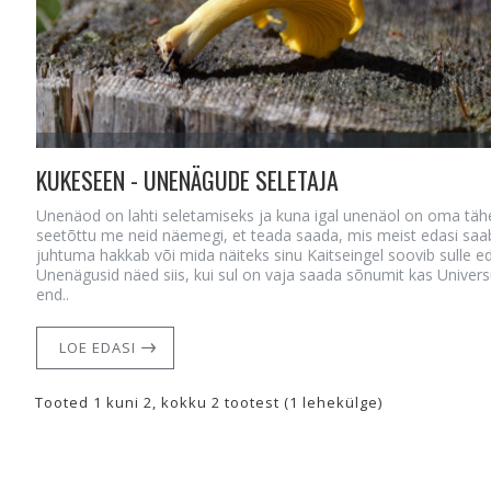
KUKESEEN - UNENÄGUDE SELETAJA
Unenäod on lahti seletamiseks ja kuna igal unenäol on oma tähe
seetõttu me neid näemegi, et teada saada, mis meist edasi saab
juhtuma hakkab või mida näiteks sinu Kaitseingel soovib sulle ed
Unenägusid näed siis, kui sul on vaja saada sõnumit kas Univers
end..
LOE EDASI
Tooted 1 kuni 2, kokku 2 tootest (1 lehekülge)