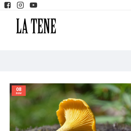
08
nov