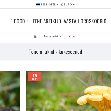
€
EESTI KEEL
EURO
E-POOD
TENE ARTIKLID
AASTA HOROSKOOBID
Tene artiklid
Otsi
Tene artiklid - kukeseened
15
sept